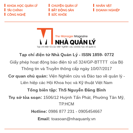
KHOA HỌC QUẢN LÝ
CHUYỆN QUẢN LÝ
NHÂN VẬT
TÀI CHÍNH
BẤT ĐỘNG SẢN
DOANH NGHIỆP
CÔNG NGHỆ
SỨC KHỎE
Tạp chí điện tử Nhà Quản Lý - ISSN 1859- 0772
Giấy phép hoạt động báo điện tử số 324/GP-BTTTT của Bộ
Thông tin và Truyền thông cấp ngày 10/07/2017
Cơ quan chủ quản:
Viện Nghiên cứu và Đào tạo về quản lý -
Liên hiệp các Hội Khoa học và Kỹ thuật Việt Nam
Tổng biên tập: ThS Nguyễn Đăng Bình
Trụ sở tòa soạn:
1506/12 Huỳnh Tấn Phát, Phường Tân Mỹ,
TP.HCM
Hotline:
0986 877 231 - 0905454667
Email:
toasoan@nhaquanly.vn