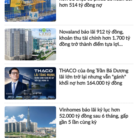
hơn 514 tỷ đồng nợ
Novaland báo lãi 912 tỷ đồng,
khoản thu tài chính hơn 1.700 tỷ
đồng trở thành điểm tựa lợi
nhuận
THACO của ông Trần Bá Dương
lãi lớn trở lại nhưng vẫn "gánh"
khối nợ hơn 164.000 tỷ đồng
Vinhomes báo lãi kỷ lục hơn
52.000 tỷ đồng sau 6 tháng, gấp
gần 5 lần cùng kỳ