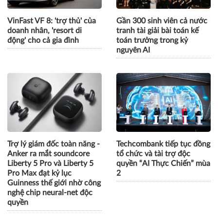
VinFast VF 8: 'trợ thủ' của
Gần 300 sinh viên cả nước
doanh nhân, 'resort di
tranh tài giải bài toán kế
động' cho cả gia đình
toán trưởng trong kỷ
nguyên AI
Trợ lý giám đốc toàn năng -
Techcombank tiếp tục đồng
Anker ra mắt soundcore
tổ chức và tài trợ độc
Liberty 5 Pro và Liberty 5
quyền “AI Thực Chiến” mùa
Pro Max đạt kỷ lục
2
Guinness thế giới nhờ công
nghệ chip neural-net độc
quyền