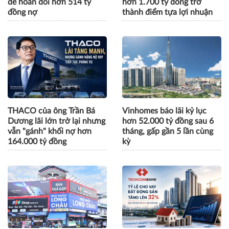
để hoán đổi hơn 514 tỷ
hơn 1.700 tỷ đồng trở
đồng nợ
thành điểm tựa lợi nhuận
THACO của ông Trần Bá
Vinhomes báo lãi kỷ lục
Dương lãi lớn trở lại nhưng
hơn 52.000 tỷ đồng sau 6
vẫn "gánh" khối nợ hơn
tháng, gấp gần 5 lần cùng
164.000 tỷ đồng
kỳ