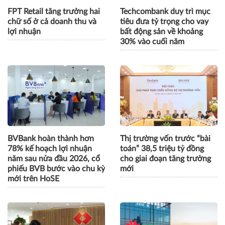
FPT Retail tăng trưởng hai
Techcombank duy trì mục
chữ số ở cả doanh thu và
tiêu đưa tỷ trọng cho vay
lợi nhuận
bất động sản về khoảng
30% vào cuối năm
BVBank hoàn thành hơn
Thị trường vốn trước “bài
78% kế hoạch lợi nhuận
toán” 38,5 triệu tỷ đồng
năm sau nửa đầu 2026, cổ
cho giai đoạn tăng trưởng
phiếu BVB bước vào chu kỳ
mới
mới trên HoSE