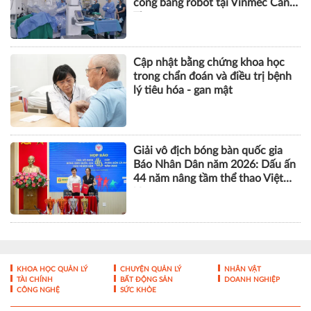
công bằng robot tại Vinmec Cần
Thơ
Cập nhật bằng chứng khoa học
trong chẩn đoán và điều trị bệnh
lý tiêu hóa - gan mật
Giải vô địch bóng bàn quốc gia
Báo Nhân Dân năm 2026: Dấu ấn
44 năm nâng tầm thể thao Việt
Nam
KHOA HỌC QUẢN LÝ
CHUYỆN QUẢN LÝ
NHÂN VẬT
TÀI CHÍNH
BẤT ĐỘNG SẢN
DOANH NGHIỆP
CÔNG NGHỆ
SỨC KHỎE