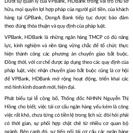
Dưới sự quản lý của VPBank, HDBank trong vai trò chủ sở
hữu, mọi quyền lợi hợp pháp của người gửi tiền, của khách
hàng tại GPBank, DongA Bank tiếp tục được bảo đảm
theo đúng thỏa thuận và quy định của pháp luật.
VPBank, HDBank là những ngân hàng TMCP có đủ năng
lực, kinh nghiệm và nền tảng vững chắc để tổ chức thực
hiện thành công các phương án chuyển giao bắt buộc.
Đồng thời, với cơ chế được áp dụng theo các quy định của
pháp luật, việc nhận chuyển giao bắt buộc cũng là cơ hội
để VPBank, HDBank mở rộng hoạt động, triển khai các
mô hình kinh doanh mới, hiện đại.
Phát biểu tại lễ công bố, Thống đốc NHNN Nguyễn Thị
Hồng cho biết, việc tái cơ cấu ngân hàng yếu kém là công
việc rất khó, chưa từng có tiền lệ trong lịch sử, đòi hỏi phải
có thời gian, sự phối hợp chặt chẽ từ nhiều cơ quan bộ
ngành. Bên cạnh đó, sự tiếp nối tái cơ cấu các ngân hàng