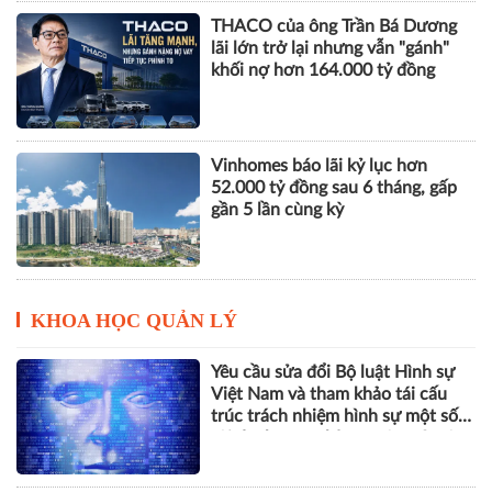
THACO của ông Trần Bá Dương
lãi lớn trở lại nhưng vẫn "gánh"
khối nợ hơn 164.000 tỷ đồng
Vinhomes báo lãi kỷ lục hơn
52.000 tỷ đồng sau 6 tháng, gấp
gần 5 lần cùng kỳ
KHOA HỌC QUẢN LÝ
Yêu cầu sửa đổi Bộ luật Hình sự
Việt Nam và tham khảo tái cấu
trúc trách nhiệm hình sự một số
tội danh trong kỷ nguyên trí tuệ
nhân tạo