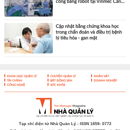
công bằng robot tại Vinmec Cần
Thơ
Cập nhật bằng chứng khoa học
trong chẩn đoán và điều trị bệnh
lý tiêu hóa - gan mật
KHOA HỌC QUẢN LÝ
CHUYỆN QUẢN LÝ
NHÂN VẬT
TÀI CHÍNH
BẤT ĐỘNG SẢN
DOANH NGHIỆP
CÔNG NGHỆ
SỨC KHỎE
Tạp chí điện tử Nhà Quản Lý - ISSN 1859- 0772