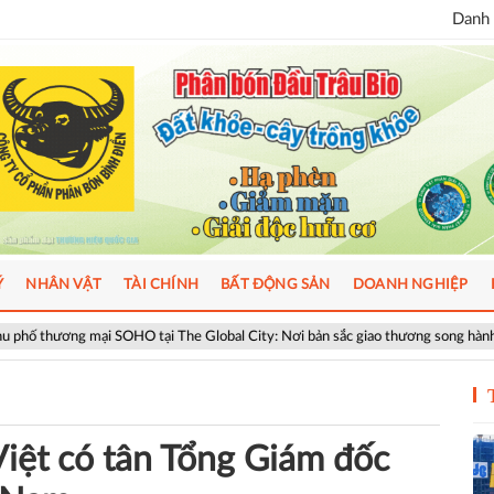
Danh 
Ý
NHÂN VẬT
TÀI CHÍNH
BẤT ĐỘNG SẢN
DOANH NGHIỆP
SOHO tại The Global City: Nơi bản sắc giao thương song hành nhịp sống toàn c
iệt có tân Tổng Giám đốc