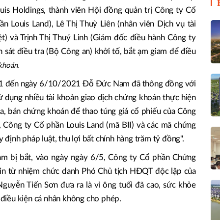
uis Holdings, thành viên Hội đồng quản trị Công ty Cổ
ần Louis Land), Lê Thị Thuỳ Liên (nhân viên Dịch vụ tài
t) và Trịnh Thị Thuý Linh (Giám đốc điều hành Công ty
 sát điều tra (Bộ Công an) khởi tố, bắt ạm giam để điều
khoán.
021 đến ngày 6/10/2021 Đỗ Đức Nam đã thông đồng với
 dụng nhiều tài khoản giao dịch chứng khoán thực hiện
a, bán chứng khoán để thao túng giá cổ phiếu của Công
, Công ty Cổ phần Louis Land (mã BII) và các mã chứng
y định pháp luật, thu lợi bất chính hàng trăm tỷ đồng".
m bị bắt, vào ngày ngày 6/5, Công ty Cổ phần Chứng
xin từ nhiệm chức danh Phó Chủ tịch HĐQT độc lập của
guyễn Tiến Sơn đưa ra là vì ông tuổi đã cao, sức khỏe
điều kiện cá nhân không cho phép.