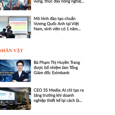
vùng, thúc đẩy nông nghiệp
thông minh và kinh tế xanh
Mô hình đào tạo chuẩn
Vương Quốc Anh tại Việt
Nam, sinh viên có 1 năm
kinh nghiệm làm việc trước
khi nhận bằng
NHÂN VẬT
Bà Phạm Thị Huyền Trang
được bổ nhiệm làm Tổng
Giám đốc Eximbank
CEO 5S Media: AI chỉ tạo ra
tăng trưởng khi doanh
nghiệp thiết kế lại cách làm
việc