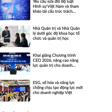
Yêu cầu sửa đổi Bộ luật
Hình sự Việt Nam và tham
khảo tái cấu trúc trách
nhiệm hình sự một số tội
danh trong kỷ nguyên trí tuệ
nhân tạo
Nhà Quản trị và Nhà Quản
lý dưới góc độ khoa học tổ
chức và quản trị học
Khai giảng Chương trình
CEO 2026, nâng cao năng
lực quản trị cho doanh
nghiệp nhỏ và vừa
ESG, số hóa và năng lực
chống chịu tạo động lực mới
cho doanh nghiệp Việt