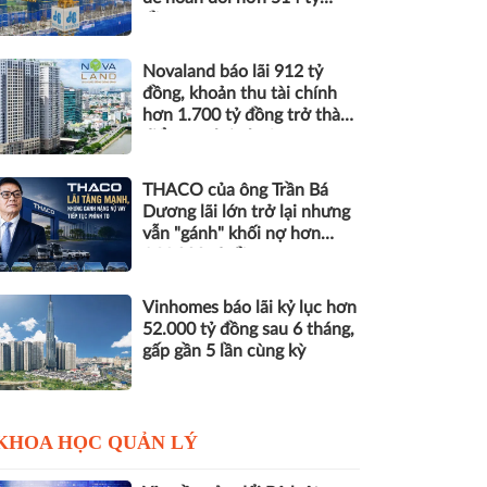
đồng nợ
Novaland báo lãi 912 tỷ
đồng, khoản thu tài chính
hơn 1.700 tỷ đồng trở thành
điểm tựa lợi nhuận
THACO của ông Trần Bá
Dương lãi lớn trở lại nhưng
vẫn "gánh" khối nợ hơn
164.000 tỷ đồng
Vinhomes báo lãi kỷ lục hơn
52.000 tỷ đồng sau 6 tháng,
gấp gần 5 lần cùng kỳ
KHOA HỌC QUẢN LÝ