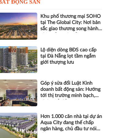
BẤT ĐỘNG SẢN
Khu phố thương mại SOHO
tại The Global City: Nơi bản
sắc giao thương song hành
nhịp sống toàn cầu
Lộ diện dòng BĐS cao cấp
tại Đà Nẵng lọt tầm ngắm
giới thượng lưu
Góp ý sửa đổi Luật Kinh
doanh bất động sản: Hướng
tới thị trường minh bạch,
phát triển bền vững
Hơn 1.000 căn nhà tại dự án
Aqua City đang thế chấp
ngân hàng, chủ đầu tư nói
gì?