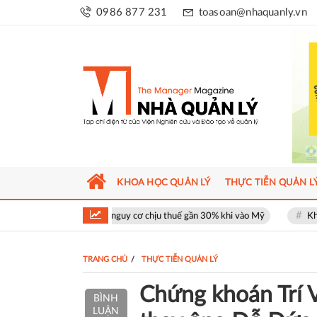
0986 877 231
toasoan@nhaquanly.vn
KHOA HỌC QUẢN LÝ
THỰC TIỄN QUẢN L
t đối mặt nguy cơ chịu thuế gần 30% khi vào Mỹ
Khu phố thương mại 
TRANG CHỦ
THỰC TIỄN QUẢN LÝ
Chứng khoán Trí V
BÌNH
LUẬN