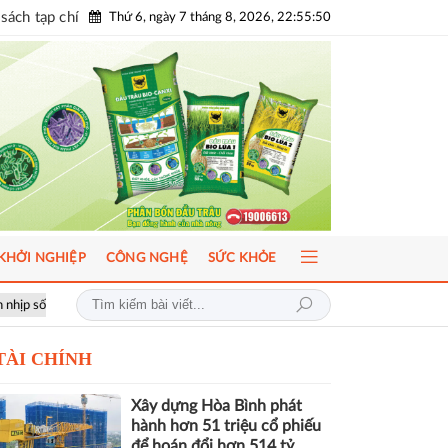
sách tạp chí
Thứ 6, ngày 7 tháng 8, 2026, 22:55:51
KHỞI NGHIỆP
CÔNG NGHỆ
SỨC KHỎE
ầu
ICFM 2026: Đột phá mới trong phát triển Y học bào thai và Di truy
TÀI CHÍNH
Xây dựng Hòa Bình phát
hành hơn 51 triệu cổ phiếu
để hoán đổi hơn 514 tỷ