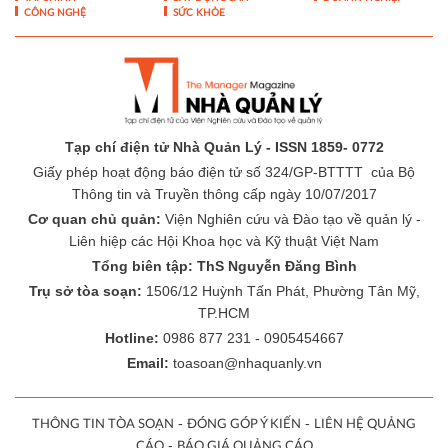
CÔNG NGHỆ
SỨC KHỎE
Tạp chí điện tử Nhà Quản Lý - ISSN 1859- 0772
Giấy phép hoạt động báo điện tử số 324/GP-BTTTT của Bộ
Thông tin và Truyền thông cấp ngày 10/07/2017
Cơ quan chủ quản:
Viện Nghiên cứu và Đào tạo về quản lý -
Liên hiệp các Hội Khoa học và Kỹ thuật Việt Nam
Tổng biên tập: ThS Nguyễn Đăng Bình
Trụ sở tòa soạn:
1506/12 Huỳnh Tấn Phát, Phường Tân Mỹ,
TP.HCM
Hotline:
0986 877 231 - 0905454667
Email:
toasoan@nhaquanly.vn
-
-
THÔNG TIN TÒA SOẠN
ĐÓNG GÓP Ý KIẾN
LIÊN HỆ QUẢNG
-
CÁO
BÁO GIÁ QUẢNG CÁO