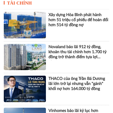
TÀI CHÍNH
Xây dựng Hòa Bình phát hành
hơn 51 triệu cổ phiếu để hoán đổi
hơn 514 tỷ đồng nợ
Novaland báo lãi 912 tỷ đồng,
khoản thu tài chính hơn 1.700 tỷ
đồng trở thành điểm tựa lợi
nhuận
THACO của ông Trần Bá Dương
lãi lớn trở lại nhưng vẫn "gánh"
khối nợ hơn 164.000 tỷ đồng
Vinhomes báo lãi kỷ lục hơn