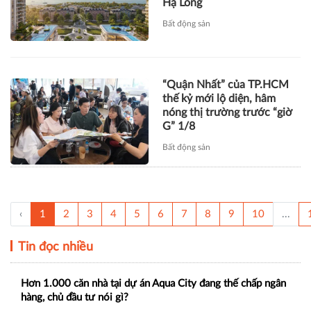
Hạ Long
Bất động sản
“Quận Nhất” của TP.HCM
thế kỷ mới lộ diện, hâm
nóng thị trường trước “giờ
G” 1/8
Bất động sản
‹
1
2
3
4
5
6
7
8
9
10
...
Tin đọc nhiều
Hơn 1.000 căn nhà tại dự án Aqua City đang thế chấp ngân
hàng, chủ đầu tư nói gì?