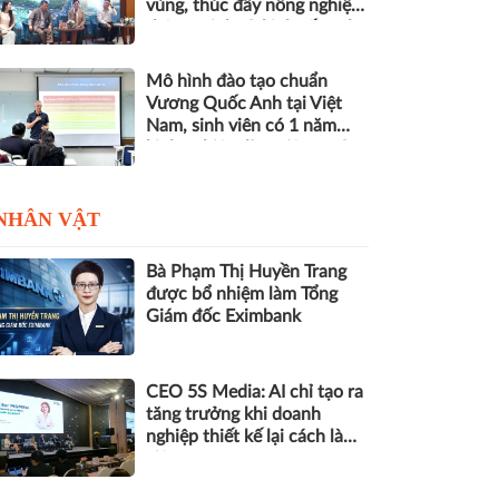
vùng, thúc đẩy nông nghiệp
thông minh và kinh tế xanh
Mô hình đào tạo chuẩn
Vương Quốc Anh tại Việt
Nam, sinh viên có 1 năm
kinh nghiệm làm việc trước
khi nhận bằng
NHÂN VẬT
Bà Phạm Thị Huyền Trang
được bổ nhiệm làm Tổng
Giám đốc Eximbank
CEO 5S Media: AI chỉ tạo ra
tăng trưởng khi doanh
nghiệp thiết kế lại cách làm
việc