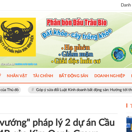
Danh 
Ý
NHÂN VẬT
TÀI CHÍNH
BẤT ĐỘNG SẢN
DOANH NGHIỆP
Góp ý sửa đổi Luật Kinh doanh bất động sản: Hướng tới thị trường minh bạch, p
vướng" pháp lý 2 dự án Cầu