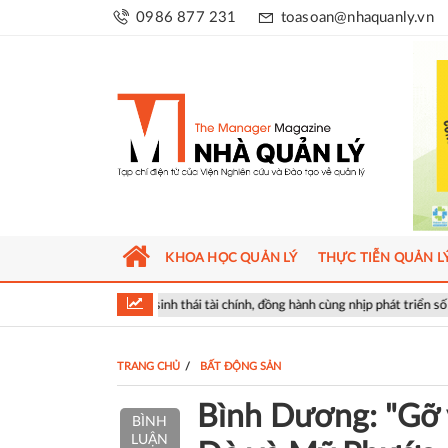
0986 877 231
toasoan@nhaquanly.vn
KHOA HỌC QUẢN LÝ
THỰC TIỄN QUẢN L
 hệ sinh thái tài chính, đồng hành cùng nhịp phát triển số của Thủ đô
TRANG CHỦ
BẤT ĐỘNG SẢN
Bình Dương: "Gỡ 
BÌNH
LUẬN