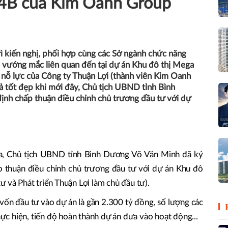
4B của Kim Oanh Group
rì kiến nghị, phối hợp cùng các Sở ngành chức năng
i vướng mắc liên quan đến tại dự án Khu đô thị Mega
 nỗ lực của Công ty Thuận Lợi (thành viên Kim Oanh
̉ tốt đẹp khi mới đây, Chủ tịch UBND tỉnh Bình
h chấp thuận điều chỉnh chủ trương đầu tư với dự
Chủ tịch UBND tỉnh Bình Dương Võ Văn Minh đã ký
ận điều chỉnh chủ trương đầu tư với dự án Khu đô
ư và Phát triển Thuận Lợi làm chủ đầu tư).
́n đầu tư vào dự án là gần 2.300 tỷ đồng, số lượng các
 thực hiện, tiến độ hoàn thành dự án đưa vào hoạt động...