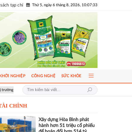
sách tạp chí
Thứ 5, ngày 6 tháng 8, 2026, 10:07:35
KHỞI NGHIỆP
CÔNG NGHỆ
SỨC KHỎE
hát triển bền vững
Hơn 1.000 căn nhà tại dự án Aqua City đang thế chấ
TÀI CHÍNH
Xây dựng Hòa Bình phát
hành hơn 51 triệu cổ phiếu
để hoán đổi hơn 514 tỷ