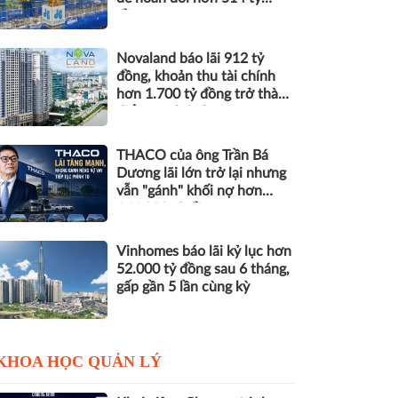
đồng nợ
Novaland báo lãi 912 tỷ
đồng, khoản thu tài chính
hơn 1.700 tỷ đồng trở thành
điểm tựa lợi nhuận
THACO của ông Trần Bá
Dương lãi lớn trở lại nhưng
vẫn "gánh" khối nợ hơn
164.000 tỷ đồng
Vinhomes báo lãi kỷ lục hơn
52.000 tỷ đồng sau 6 tháng,
gấp gần 5 lần cùng kỳ
KHOA HỌC QUẢN LÝ