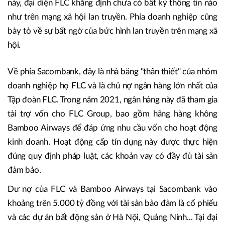
này, đại diện FLC khẳng định chưa có bất kỳ thông tin nào
như trên mạng xã hội lan truyền. Phía doanh nghiệp cũng
bày tỏ về sự bất ngờ của bức hình lan truyền trên mạng xã
hội.
Về phía Sacombank, đây là nhà băng "thân thiết" của nhóm
doanh nghiệp họ FLC và là chủ nợ ngân hàng lớn nhất của
Tập đoàn FLC. Trong năm 2021, ngân hàng này đã tham gia
tài trợ vốn cho FLC Group, bao gồm hãng hàng không
Bamboo Airways để đáp ứng nhu cầu vốn cho hoạt động
kinh doanh. Hoạt động cấp tín dụng này được thực hiện
đúng quy định pháp luật, các khoản vay có đầy đủ tài sản
đảm bảo.
Dư nợ của FLC và Bamboo Airways tại Sacombank vào
khoảng trên 5.000 tỷ đồng với tài sản bảo đảm là cổ phiếu
và các dự án bất động sản ở Hà Nội, Quảng Ninh... Tại đại