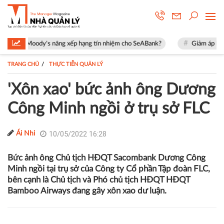
oody's nâng xếp hạng tín nhiệm cho SeABank?
Giảm áp lực những năm 
TRANG CHỦ
THỰC TIỄN QUẢN LÝ
'Xôn xao' bức ảnh ông Dương
Công Minh ngồi ở trụ sở FLC
10/05/2022 16:28
Ái Nhi
Bức ảnh ông Chủ tịch HĐQT Sacombank Dương Công
Minh ngồi tại trụ sở của Công ty Cổ phần Tập đoàn FLC,
bên cạnh là Chủ tịch và Phó chủ tịch HĐQT HĐQT
Bamboo Airways đang gây xôn xao dư luận.