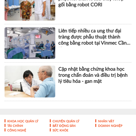
gối bằng robot CORI
Liên tiếp nhiều ca ung thư đại
tràng được phẫu thuật thành
công bằng robot tại Vinmec Cần
Thơ
Cập nhật bằng chứng khoa học
trong chẩn đoán và điều trị bệnh
lý tiêu hóa - gan mật
KHOA HỌC QUẢN LÝ
CHUYỆN QUẢN LÝ
NHÂN VẬT
TÀI CHÍNH
BẤT ĐỘNG SẢN
DOANH NGHIỆP
CÔNG NGHỆ
SỨC KHỎE