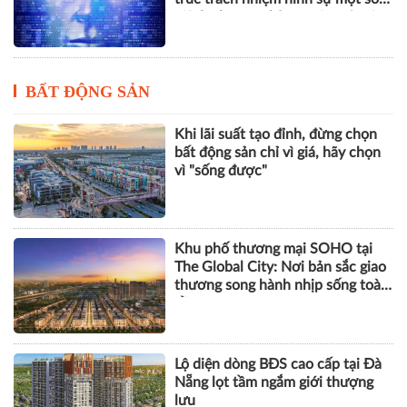
tội danh trong kỷ nguyên trí tuệ
nhân tạo
BẤT ĐỘNG SẢN
Khi lãi suất tạo đỉnh, đừng chọn
bất động sản chỉ vì giá, hãy chọn
vì "sống được"
Khu phố thương mại SOHO tại
The Global City: Nơi bản sắc giao
thương song hành nhịp sống toàn
cầu
Lộ diện dòng BĐS cao cấp tại Đà
Nẵng lọt tầm ngắm giới thượng
lưu