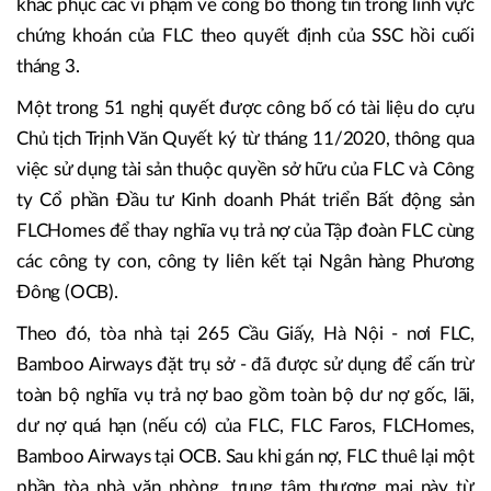
khắc phục các vi phạm về công bố thông tin trong lĩnh vực
chứng khoán của FLC theo quyết định của SSC hồi cuối
tháng 3.
Một trong 51 nghị quyết được công bố có tài liệu do cựu
Chủ tịch Trịnh Văn Quyết ký từ tháng 11/2020, thông qua
việc sử dụng tài sản thuộc quyền sở hữu của FLC và Công
ty Cổ phần Đầu tư Kinh doanh Phát triển Bất động sản
FLCHomes để thay nghĩa vụ trả nợ của Tập đoàn FLC cùng
các công ty con, công ty liên kết tại Ngân hàng Phương
Đông (OCB).
Theo đó, tòa nhà tại 265 Cầu Giấy, Hà Nội - nơi FLC,
Bamboo Airways đặt trụ sở - đã được sử dụng để cấn trừ
toàn bộ nghĩa vụ trả nợ bao gồm toàn bộ dư nợ gốc, lãi,
dư nợ quá hạn (nếu có) của FLC, FLC Faros, FLCHomes,
Bamboo Airways tại OCB. Sau khi gán nợ, FLC thuê lại một
phần tòa nhà văn phòng, trung tâm thương mại này từ