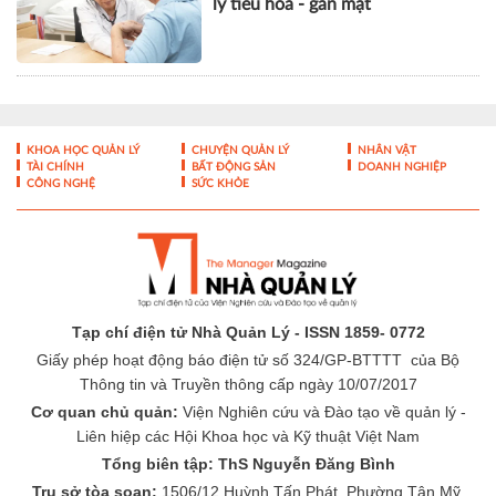
lý tiêu hóa - gan mật
KHOA HỌC QUẢN LÝ
CHUYỆN QUẢN LÝ
NHÂN VẬT
TÀI CHÍNH
BẤT ĐỘNG SẢN
DOANH NGHIỆP
CÔNG NGHỆ
SỨC KHỎE
Tạp chí điện tử Nhà Quản Lý - ISSN 1859- 0772
Giấy phép hoạt động báo điện tử số 324/GP-BTTTT của Bộ
Thông tin và Truyền thông cấp ngày 10/07/2017
Cơ quan chủ quản:
Viện Nghiên cứu và Đào tạo về quản lý -
Liên hiệp các Hội Khoa học và Kỹ thuật Việt Nam
Tổng biên tập: ThS Nguyễn Đăng Bình
Trụ sở tòa soạn:
1506/12 Huỳnh Tấn Phát, Phường Tân Mỹ,