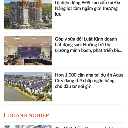
Lộ diện dòng BĐS cao cấp tại Đà
Nẵng lọt tầm ngắm giới thượng
lưu
Góp ý sửa đổi Luật Kinh doanh
bất động sản: Hướng tới thị
trường minh bạch, phát triển bền
vững
Hơn 1.000 căn nhà tại dự án Aqua
City đang thế chấp ngân hàng,
chủ đầu tư nói gì?
DOANH NGHIỆP