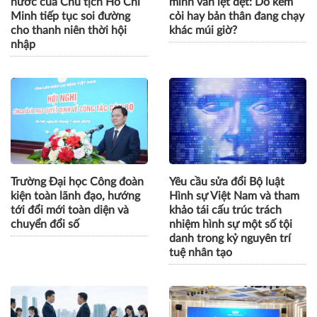
nước của Chủ tịch Hồ Chí
mình vẫn lẹt đẹt: Do kém
Minh tiếp tục soi đường
cỏi hay bản thân đang chạy
cho thanh niên thời hội
khác múi giờ?
nhập
Trường Đại học Công đoàn
Yêu cầu sửa đổi Bộ luật
kiện toàn lãnh đạo, hướng
Hình sự Việt Nam và tham
tới đổi mới toàn diện và
khảo tái cấu trúc trách
chuyển đổi số
nhiệm hình sự một số tội
danh trong kỷ nguyên trí
tuệ nhân tạo