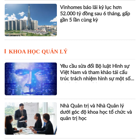
Vinhomes báo lãi kỷ lục hơn
52.000 tỷ đồng sau 6 tháng, gấp
gần 5 lần cùng kỳ
KHOA HỌC QUẢN LÝ
Yêu cầu sửa đổi Bộ luật Hình sự
Việt Nam và tham khảo tái cấu
trúc trách nhiệm hình sự một số
tội danh trong kỷ nguyên trí tuệ
nhân tạo
Nhà Quản trị và Nhà Quản lý
dưới góc độ khoa học tổ chức và
quản trị học