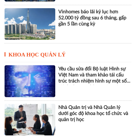
Vinhomes báo lãi kỷ lục hơn
52.000 tỷ đồng sau 6 tháng, gấp
gần 5 lần cùng kỳ
KHOA HỌC QUẢN LÝ
Yêu cầu sửa đổi Bộ luật Hình sự
Việt Nam và tham khảo tái cấu
trúc trách nhiệm hình sự một số
tội danh trong kỷ nguyên trí tuệ
nhân tạo
Nhà Quản trị và Nhà Quản lý
dưới góc độ khoa học tổ chức và
quản trị học