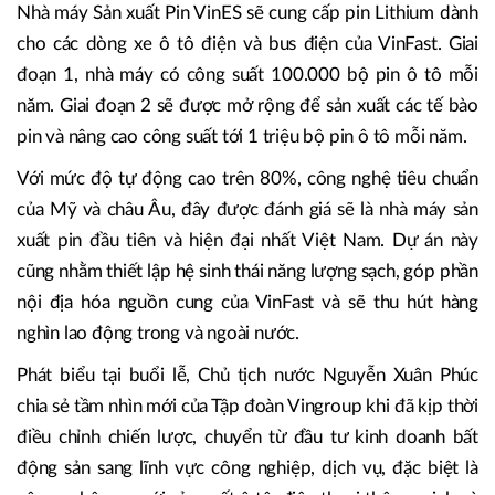
Nhà máy Sản xuất Pin VinES sẽ cung cấp pin Lithium dành
cho các dòng xe ô tô điện và bus điện của VinFast. Giai
đoạn 1, nhà máy có công suất 100.000 bộ pin ô tô mỗi
năm. Giai đoạn 2 sẽ được mở rộng để sản xuất các tế bào
pin và nâng cao công suất tới 1 triệu bộ pin ô tô mỗi năm.
Với mức độ tự động cao trên 80%, công nghệ tiêu chuẩn
của Mỹ và châu Âu, đây được đánh giá sẽ là nhà máy sản
xuất pin đầu tiên và hiện đại nhất Việt Nam. Dự án này
cũng nhằm thiết lập hệ sinh thái năng lượng sạch, góp phần
nội địa hóa nguồn cung của VinFast và sẽ thu hút hàng
nghìn lao động trong và ngoài nước.
Phát biểu tại buổi lễ, Chủ tịch nước Nguyễn Xuân Phúc
chia sẻ tầm nhìn mới của Tập đoàn Vingroup khi đã kịp thời
điều chỉnh chiến lược, chuyển từ đầu tư kinh doanh bất
động sản sang lĩnh vực công nghiệp, dịch vụ, đặc biệt là