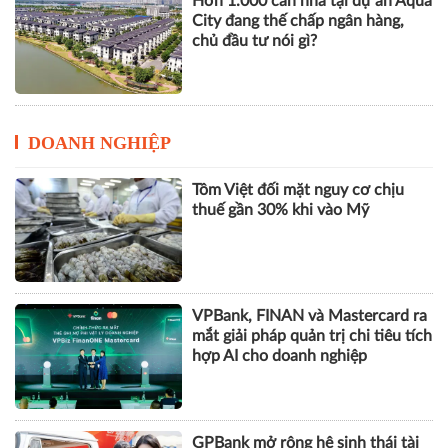
Hơn 1.000 căn nhà tại dự án Aqua
City đang thế chấp ngân hàng,
chủ đầu tư nói gì?
DOANH NGHIỆP
Tôm Việt đối mặt nguy cơ chịu
thuế gần 30% khi vào Mỹ
VPBank, FINAN và Mastercard ra
mắt giải pháp quản trị chi tiêu tích
hợp AI cho doanh nghiệp
GPBank mở rộng hệ sinh thái tài