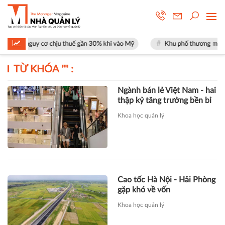
ặt nguy cơ chịu thuế gần 30% khi vào Mỹ
Khu phố thương mại SOHO tạ
TỪ KHÓA "
" :
Ngành bán lẻ Việt Nam - hai
thập kỷ tăng trưởng bền bỉ
Khoa học quản lý
Cao tốc Hà Nội - Hải Phòng
gặp khó về vốn
Khoa học quản lý