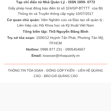
Tạp chí điện tử Nhà Quản Lý - ISSN 1859- 0772
Giấy phép hoạt động báo điện tử số 324/GP-BTTTT của Bộ
Thông tin và Truyền thông cấp ngày 10/07/2017
Cơ quan chủ quản:
Viện Nghiên cứu và Đào tạo về quản lý -
Liên hiệp các Hội Khoa học và Kỹ thuật Việt Nam
Tổng biên tập: ThS Nguyễn Đăng Bình
Trụ sở tòa soạn:
1506/12 Huỳnh Tấn Phát, Phường Tân Mỹ,
TP.HCM
Hotline:
0986 877 231 - 0905454667
Email:
toasoan@nhaquanly.vn
-
-
THÔNG TIN TÒA SOẠN
ĐÓNG GÓP Ý KIẾN
LIÊN HỆ QUẢNG
-
CÁO
BÁO GIÁ QUẢNG CÁO