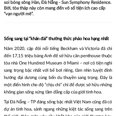
soi bóng sông Hàn, Đà Nẵng - Sun Symphony Residence.
Bởi, tòa tháp này còn mang đến vô số tiện ích cao cấp
“vạn người mê”.
Sống sang tại “khán đài” thưởng thức pháo hoa hạng nhất
Năm 2020, cặp đôi nổi tiếng Beckham và Victoria đã chi
đến 17,15 triệu bảng Anh để sở hữu căn penthouse thuộc
tòa nhà One Hundred Museum ở Miami – nơi có tiện nghi
sang trọng bậc nhất với bể bơi riêng, tầm nhìn tuyệt đỉnh
hướng đại dương cùng bến du thuyền sang trọng. Đây là
một điển hình cho độ “chịu chi” chỉ để được sở hữu những
không gian sống xứng tầm đẳng cấp của giới tinh hoa.
Tại Đà Nẵng – TP đáng sống bậc nhất Việt Nam cũng đã có
dự án tinh hoa, sánh ngang những kiệt tác sống sang trên