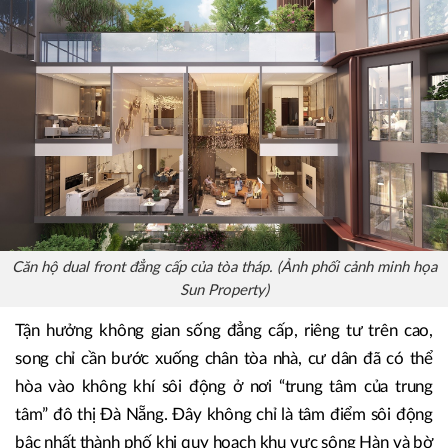
Căn hộ dual front đẳng cấp của tòa tháp. (Ảnh phối cảnh minh họa
Sun Property)
Tận hưởng không gian sống đẳng cấp, riêng tư trên cao,
song chỉ cần bước xuống chân tòa nhà, cư dân đã có thể
hòa vào không khí sôi động ở nơi “trung tâm của trung
tâm” đô thị Đà Nẵng. Đây không chỉ là tâm điểm sôi động
bậc nhất thành phố khi quy hoạch khu vực sông Hàn và bờ