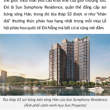
thế giới, thỏa mãn yêu cầu khắt khe của giới thượng lưu.
Đó là Sun Symphony Residence, quần thể đẳng cấp soi
bóng sông Hàn, trong đó tòa tháp S3 được ví như “khán
đài” thưởng thức pháo hoa hạng nhất trong mỗi mùa Lễ
hội pháo hoa quốc tế Đà Nẵng mà bất cứ ai cũng mê đắm.
Tòa tháp S3 soi bóng bên sông Hàn của Sun Symphony Residence.
(Ảnh phối cảnh minh họa Sun Property)