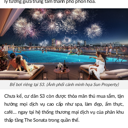
lý tưởng giữa trung tâm thành phố phồn hoa.
Bể bơi riêng tại S3. (Ảnh phối cảnh minh họa Sun Property)
Chưa kể, cư dân S3 còn được thỏa mãn thú mua sắm, tận
hưởng mọi dịch vụ cao cấp như spa, làm đẹp, ẩm thực,
café… ngay tại hệ thống thương mại dịch vụ của phân khu
thấp tầng The Sonata trong quần thể.