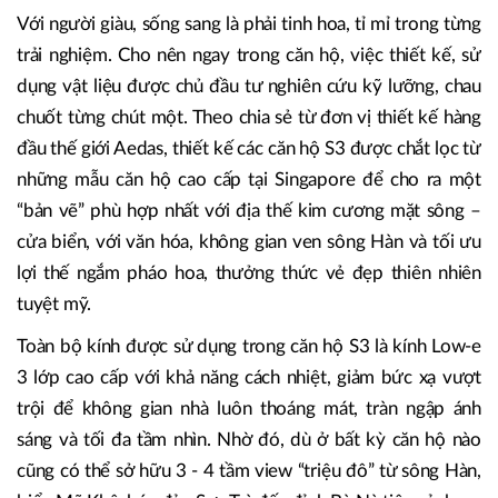
Với người giàu, sống sang là phải tinh hoa, tỉ mỉ trong từng
trải nghiệm. Cho nên ngay trong căn hộ, việc thiết kế, sử
dụng vật liệu được chủ đầu tư nghiên cứu kỹ lưỡng, chau
chuốt từng chút một. Theo chia sẻ từ đơn vị thiết kế hàng
đầu thế giới Aedas, thiết kế các căn hộ S3 được chắt lọc từ
những mẫu căn hộ cao cấp tại Singapore để cho ra một
“bản vẽ” phù hợp nhất với địa thế kim cương mặt sông –
cửa biển, với văn hóa, không gian ven sông Hàn và tối ưu
lợi thế ngắm pháo hoa, thưởng thức vẻ đẹp thiên nhiên
tuyệt mỹ.
Toàn bộ kính được sử dụng trong căn hộ S3 là kính Low-e
3 lớp cao cấp với khả năng cách nhiệt, giảm bức xạ vượt
trội để không gian nhà luôn thoáng mát, tràn ngập ánh
sáng và tối đa tầm nhìn. Nhờ đó, dù ở bất kỳ căn hộ nào
cũng có thể sở hữu 3 - 4 tầm view “triệu đô” từ sông Hàn,