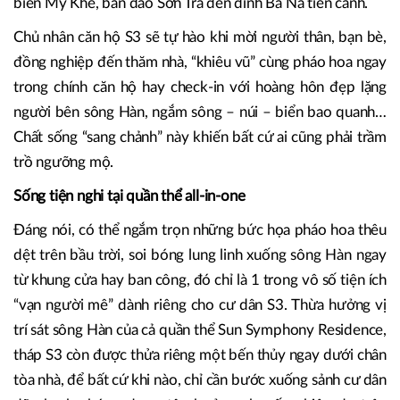
biển Mỹ Khê, bán đảo Sơn Trà đến đỉnh Bà Nà tiên cảnh.
Chủ nhân căn hộ S3 sẽ tự hào khi mời người thân, bạn bè,
đồng nghiệp đến thăm nhà, “khiêu vũ” cùng pháo hoa ngay
trong chính căn hộ hay check-in với hoàng hôn đẹp lặng
người bên sông Hàn, ngắm sông – núi – biển bao quanh…
Chất sống “sang chảnh” này khiến bất cứ ai cũng phải trầm
trồ ngưỡng mộ.
Sống tiện nghi tại quần thể all-in-one
Đáng nói, có thể ngắm trọn những bức họa pháo hoa thêu
dệt trên bầu trời, soi bóng lung linh xuống sông Hàn ngay
từ khung cửa hay ban công, đó chỉ là 1 trong vô số tiện ích
“vạn người mê” dành riêng cho cư dân S3. Thừa hưởng vị
trí sát sông Hàn của cả quần thể Sun Symphony Residence,
tháp S3 còn được thửa riêng một bến thủy ngay dưới chân
tòa nhà, để bất cứ khi nào, chỉ cần bước xuống sảnh cư dân