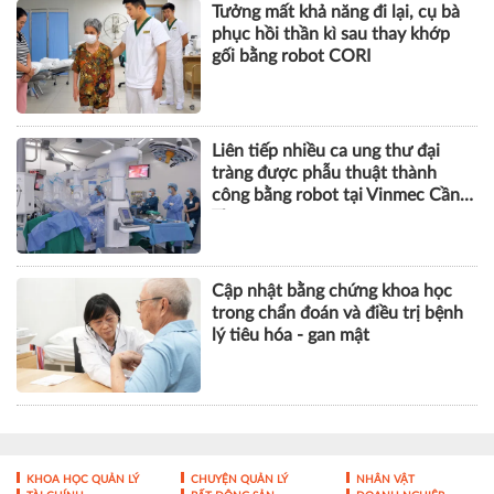
Tưởng mất khả năng đi lại, cụ bà
phục hồi thần kì sau thay khớp
gối bằng robot CORI
Liên tiếp nhiều ca ung thư đại
tràng được phẫu thuật thành
công bằng robot tại Vinmec Cần
Thơ
Cập nhật bằng chứng khoa học
trong chẩn đoán và điều trị bệnh
lý tiêu hóa - gan mật
KHOA HỌC QUẢN LÝ
CHUYỆN QUẢN LÝ
NHÂN VẬT