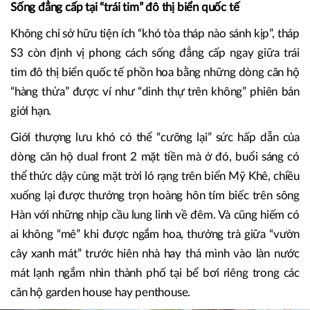
Sống đẳng cấp tại “trái tim” đô thị biển quốc tế
Không chỉ sở hữu tiện ích “khó tòa tháp nào sánh kịp”, tháp
S3 còn định vị phong cách sống đẳng cấp ngay giữa trái
tim đô thị biển quốc tế phồn hoa bằng những dòng căn hộ
“hàng thửa” được ví như “dinh thự trên không” phiên bản
giới hạn.
Giới thượng lưu khó có thể “cưỡng lại” sức hấp dẫn của
dòng căn hộ dual front 2 mặt tiền mà ở đó, buổi sáng có
thể thức dậy cùng mặt trời ló rạng trên biển Mỹ Khê, chiều
xuống lại được thưởng trọn hoàng hôn tím biếc trên sông
Hàn với những nhịp cầu lung linh về đêm. Và cũng hiếm có
ai không “mê” khi được ngắm hoa, thưởng trà giữa “vườn
cây xanh mát” trước hiên nhà hay thả mình vào làn nước
mát lạnh ngắm nhìn thành phố tại bể bơi riêng trong các
căn hộ garden house hay penthouse.