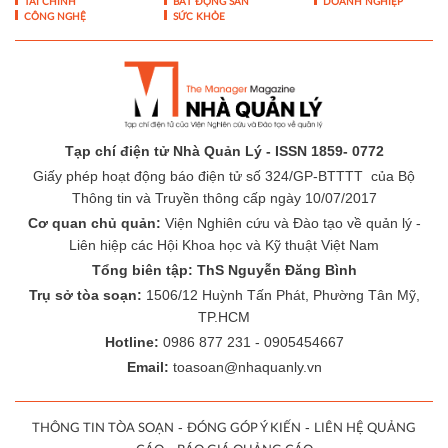
TÀI CHÍNH
BẤT ĐỘNG SẢN
DOANH NGHIỆP
CÔNG NGHỆ
SỨC KHỎE
Tạp chí điện tử Nhà Quản Lý - ISSN 1859- 0772
Giấy phép hoạt động báo điện tử số 324/GP-BTTTT của Bộ
Thông tin và Truyền thông cấp ngày 10/07/2017
Cơ quan chủ quản:
Viện Nghiên cứu và Đào tạo về quản lý -
Liên hiệp các Hội Khoa học và Kỹ thuật Việt Nam
Tổng biên tập: ThS Nguyễn Đăng Bình
Trụ sở tòa soạn:
1506/12 Huỳnh Tấn Phát, Phường Tân Mỹ,
TP.HCM
Hotline:
0986 877 231 - 0905454667
Email:
toasoan@nhaquanly.vn
-
-
THÔNG TIN TÒA SOẠN
ĐÓNG GÓP Ý KIẾN
LIÊN HỆ QUẢNG