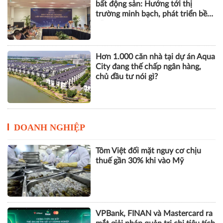
bất động sản: Hướng tới thị
trường minh bạch, phát triển bền
vững
Hơn 1.000 căn nhà tại dự án Aqua
City đang thế chấp ngân hàng,
chủ đầu tư nói gì?
DOANH NGHIỆP
Tôm Việt đối mặt nguy cơ chịu
thuế gần 30% khi vào Mỹ
VPBank, FINAN và Mastercard ra