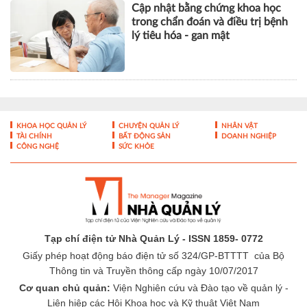
Cập nhật bằng chứng khoa học
trong chẩn đoán và điều trị bệnh
lý tiêu hóa - gan mật
KHOA HỌC QUẢN LÝ
CHUYỆN QUẢN LÝ
NHÂN VẬT
TÀI CHÍNH
BẤT ĐỘNG SẢN
DOANH NGHIỆP
CÔNG NGHỆ
SỨC KHỎE
Tạp chí điện tử Nhà Quản Lý - ISSN 1859- 0772
Giấy phép hoạt động báo điện tử số 324/GP-BTTTT của Bộ
Thông tin và Truyền thông cấp ngày 10/07/2017
Cơ quan chủ quản:
Viện Nghiên cứu và Đào tạo về quản lý -
Liên hiệp các Hội Khoa học và Kỹ thuật Việt Nam