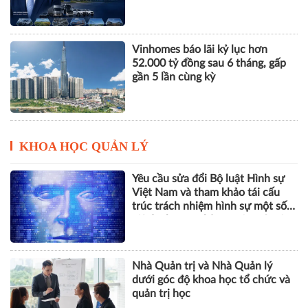
Vinhomes báo lãi kỷ lục hơn
52.000 tỷ đồng sau 6 tháng, gấp
gần 5 lần cùng kỳ
KHOA HỌC QUẢN LÝ
Yêu cầu sửa đổi Bộ luật Hình sự
Việt Nam và tham khảo tái cấu
trúc trách nhiệm hình sự một số
tội danh trong kỷ nguyên trí tuệ
nhân tạo
Nhà Quản trị và Nhà Quản lý
dưới góc độ khoa học tổ chức và
quản trị học