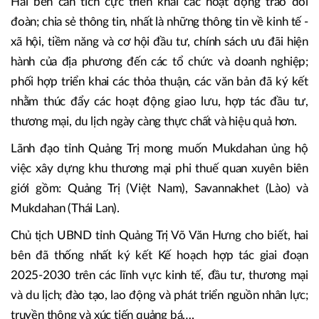
Hai bên cần tích cực triển khai các hoạt động trao đổi
đoàn; chia sẻ thông tin, nhất là những thông tin về kinh tế -
xã hội, tiềm năng và cơ hội đầu tư, chính sách ưu đãi hiện
hành của địa phương đến các tổ chức và doanh nghiệp;
phối hợp triển khai các thỏa thuận, các văn bản đã ký kết
nhằm thúc đẩy các hoạt động giao lưu, hợp tác đầu tư,
thương mại, du lịch ngày càng thực chất và hiệu quả hơn.
Lãnh đạo tỉnh Quảng Trị mong muốn Mukdahan ủng hộ
việc xây dựng khu thương mại phi thuế quan xuyên biên
giới gồm: Quảng Trị (Việt Nam), Savannakhet (Lào) và
Mukdahan (Thái Lan).
Chủ tịch UBND tỉnh Quảng Trị Võ Văn Hưng cho biết, hai
bên đã thống nhất ký kết Kế hoạch hợp tác giai đoạn
2025-2030 trên các lĩnh vực kinh tế, đầu tư, thương mại
và du lịch; đào tạo, lao động và phát triển nguồn nhân lực;
truyền thông và xúc tiến quảng bá….