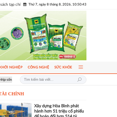
sách tạp chí
Thứ 7, ngày 8 tháng 8, 2026, 10:50:45
KHỞI NGHIỆP
CÔNG NGHỆ
SỨC KHỎE
ICFM 2026: Đột phá mới trong phát triển Y học bào thai và Di truyền 
TÀI CHÍNH
Xây dựng Hòa Bình phát
hành hơn 51 triệu cổ phiếu
để hoán đổi hơn 514 tỷ