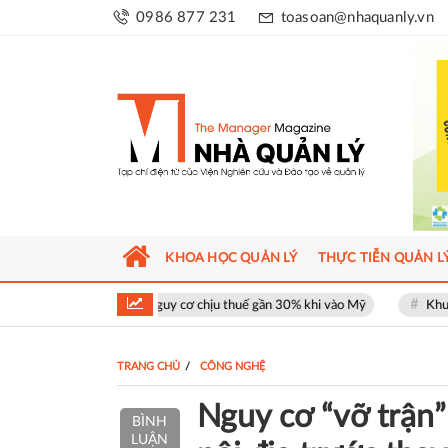
0986 877 231
toasoan@nhaquanly.vn
KHOA HỌC QUẢN LÝ
THỰC TIỄN QUẢN L
đối mặt nguy cơ chịu thuế gần 30% khi vào Mỹ
Khu phố thương mại SO
TRANG CHỦ
CÔNG NGHỆ
Nguy cơ “vỡ trận” 
BÌNH
LUẬN