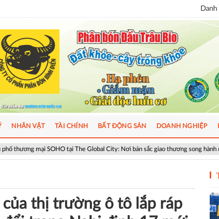
Danh 
Ý
NHÂN VẬT
TÀI CHÍNH
BẤT ĐỘNG SẢN
DOANH NGHIỆP
HO tại The Global City: Nơi bản sắc giao thương song hành nhịp sống toàn cầu
của thị trường ô tô lắp ráp