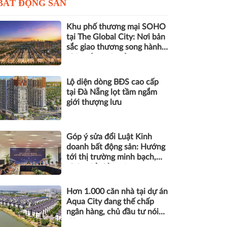
BẤT ĐỘNG SẢN
Khu phố thương mại SOHO
tại The Global City: Nơi bản
sắc giao thương song hành
nhịp sống toàn cầu
Lộ diện dòng BĐS cao cấp
tại Đà Nẵng lọt tầm ngắm
giới thượng lưu
Góp ý sửa đổi Luật Kinh
doanh bất động sản: Hướng
tới thị trường minh bạch,
phát triển bền vững
Hơn 1.000 căn nhà tại dự án
Aqua City đang thế chấp
ngân hàng, chủ đầu tư nói
gì?