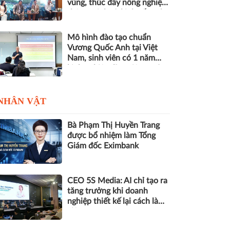
vùng, thúc đẩy nông nghiệp
thông minh và kinh tế xanh
Mô hình đào tạo chuẩn
Vương Quốc Anh tại Việt
Nam, sinh viên có 1 năm
kinh nghiệm làm việc trước
khi nhận bằng
NHÂN VẬT
Bà Phạm Thị Huyền Trang
được bổ nhiệm làm Tổng
Giám đốc Eximbank
CEO 5S Media: AI chỉ tạo ra
tăng trưởng khi doanh
nghiệp thiết kế lại cách làm
việc