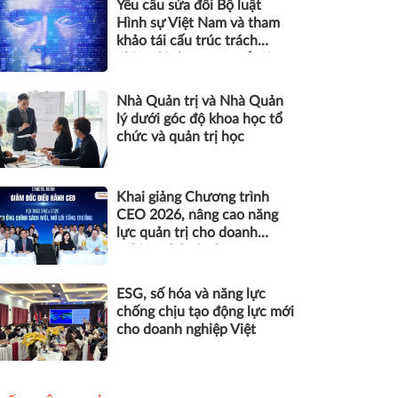
Yêu cầu sửa đổi Bộ luật
Hình sự Việt Nam và tham
khảo tái cấu trúc trách
nhiệm hình sự một số tội
danh trong kỷ nguyên trí tuệ
nhân tạo
Nhà Quản trị và Nhà Quản
lý dưới góc độ khoa học tổ
chức và quản trị học
Khai giảng Chương trình
CEO 2026, nâng cao năng
lực quản trị cho doanh
nghiệp nhỏ và vừa
ESG, số hóa và năng lực
chống chịu tạo động lực mới
cho doanh nghiệp Việt