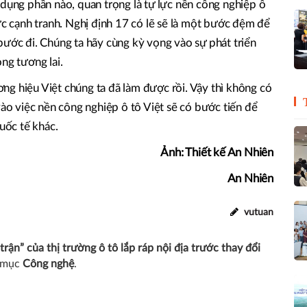
 dụng phần nào, quan trọng là tự lực nền công nghiệp ô
ức cạnh tranh. Nghị định 17 có lẽ sẽ là một bước đệm để
bước đi. Chúng ta hãy cùng kỳ vọng vào sự phát triển
ng tương lai.
g hiệu Việt chúng ta đã làm được rồi. Vậy thì không có
vào việc nền công nghiệp ô tô Việt sẽ có bước tiến để
quốc tế khác.
Ảnh: Thiết kế An Nhiên
An Nhiên
vutuan
rận” của thị trường ô tô lắp ráp nội địa trước thay đổi
n mục
Công nghệ
.