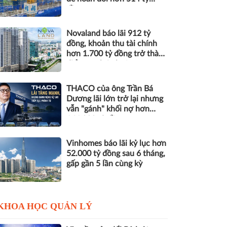
đồng nợ
Novaland báo lãi 912 tỷ
đồng, khoản thu tài chính
hơn 1.700 tỷ đồng trở thành
điểm tựa lợi nhuận
THACO của ông Trần Bá
Dương lãi lớn trở lại nhưng
vẫn "gánh" khối nợ hơn
164.000 tỷ đồng
Vinhomes báo lãi kỷ lục hơn
52.000 tỷ đồng sau 6 tháng,
gấp gần 5 lần cùng kỳ
KHOA HỌC QUẢN LÝ