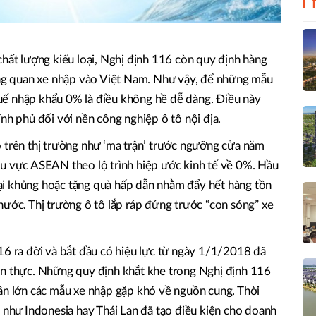
chất lượng kiểu loại, Nghị định 116 còn quy định hàng
hông quan xe nhập vào Việt Nam. Như vậy, để những mẫu
ế nhập khẩu 0% là điều không hề dễ dàng. Điều này
nh phủ đối với nền công nghiệp ô tô nội địa.
 trên thị trường như ‘ma trận’ trước ngưỡng cửa năm
hu vực ASEAN theo lộ trình hiệp ước kinh tế về 0%. Hầu
i khủng hoặc tặng quà hấp dẫn nhằm đẩy hết hàng tồn
nước. Thị trường ô tô lắp ráp đứng trước “con sóng” xe
16 ra đời và bắt đầu có hiệu lực từ ngày 1/1/2018 đã
ện thực. Những quy định khắt khe trong Nghị định 116
ần lớn các mẫu xe nhập gặp khó về nguồn cung. Thời
c như Indonesia hay Thái Lan đã tạo điều kiện cho doanh