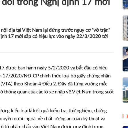
y đổi trong Nghị định 17 mới
nội địa tại Việt Nam lại đứng trước nguy cơ "vỡ trận"
định 17 mới sắp có hiệu lực vào ngày 22/3/2020 tới
 17 được ban hành ngày 5/2/2020 và bắt đầu có hiệu
nh 17/2020/NĐ-CP chính thức loại bỏ giấy chứng nhận
ẩu (VTA) theo Khoản 4 Điều 2. Đây đã từng vướng mắc
 tờ thông quan của các lô xe nhập về Việt Nam trong suốt
ượng kiểu loại là kết quả kiểm tra, thử nghiệm, chứng
quyền nước ngoài về chất lượng an toàn kỹ thuật và
i ô tô nhập khẩu vào Việt Nam được quy định trong