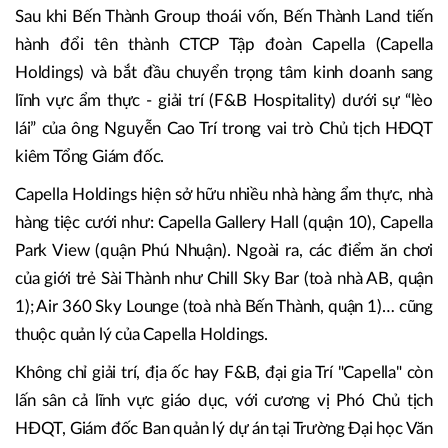
Sau khi Bến Thành Group thoái vốn, Bến Thành Land tiến
hành đổi tên thành CTCP Tập đoàn Capella (Capella
Holdings) và bắt đầu chuyển trọng tâm kinh doanh sang
lĩnh vực ẩm thực - giải trí (F&B Hospitality) dưới sự “lèo
lái” của ông Nguyễn Cao Trí trong vai trò Chủ tịch HĐQT
kiêm Tổng Giám đốc.
Capella Holdings hiện sở hữu nhiều nhà hàng ẩm thực, nhà
hàng tiệc cưới như: Capella Gallery Hall (quận 10), Capella
Park View (quận Phú Nhuận). Ngoài ra, các điểm ăn chơi
của giới trẻ Sài Thành như Chill Sky Bar (toà nhà AB, quận
1); Air 360 Sky Lounge (toà nhà Bến Thành, quận 1)… cũng
thuộc quản lý của Capella Holdings.
Không chỉ giải trí, địa ốc hay F&B, đại gia Trí "Capella" còn
lấn sân cả lĩnh vực giáo dục, với cương vị Phó Chủ tịch
HĐQT, Giám đốc Ban quản lý dự án tại Trường Đại học Văn