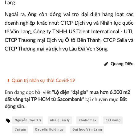
Lang.
Ngoài ra, ông còn đóng vai trò đại diện hàng loạt các
doanh nghiệp khác như: CTCP Dịch vụ và Nhân lực quốc
tế Văn Lang, Công ty TNHH US Talent International - UTI,
CTCP Thương mại Dịch vụ Ô tô Bến Thành, CTCP Salla và
CTCP Thương mại và dịch vụ Lâu Đài Ven Sông.
Quang Diệu
Quản trị nhân sự thời Covid-19
Bạn đang đọc bài viết
"Lộ diện ''đại gia'' mua hơn 6.300 m2
đất vàng tại TP HCM từ Sacombank"
tại chuyên mục
Bất
động sản
.
Nguyễn Cao Trí
nhà quản lý
Khahomex
đất vàng
đại gia
Capella Holdings
Đại học Văn Lang