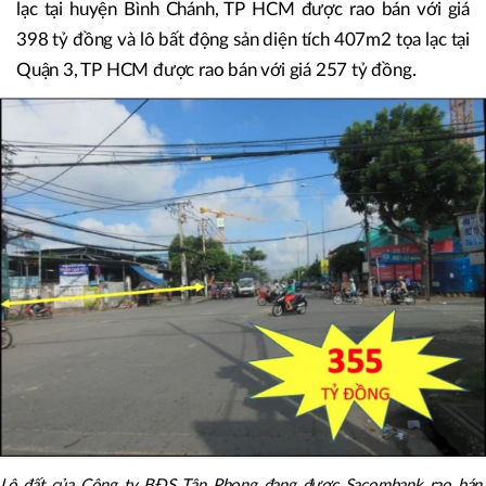
lạc tại huyện Bình Chánh, TP HCM được rao bán với giá
398 tỷ đồng và lô bất động sản diện tích 407m2 tọa lạc tại
Quận 3, TP HCM được rao bán với giá 257 tỷ đồng.
Lô đất của Công ty BĐS Tân Phong đang được Sacombank rao bán.