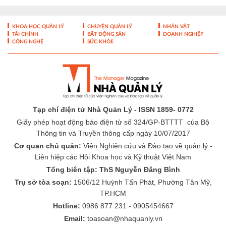
KHOA HỌC QUẢN LÝ
CHUYỆN QUẢN LÝ
NHÂN VẬT
TÀI CHÍNH
BẤT ĐỘNG SẢN
DOANH NGHIỆP
CÔNG NGHỆ
SỨC KHỎE
Tạp chí điện tử Nhà Quản Lý - ISSN 1859- 0772
Giấy phép hoạt động báo điện tử số 324/GP-BTTTT của Bộ
Thông tin và Truyền thông cấp ngày 10/07/2017
Cơ quan chủ quản:
Viện Nghiên cứu và Đào tạo về quản lý -
Liên hiệp các Hội Khoa học và Kỹ thuật Việt Nam
Tổng biên tập: ThS Nguyễn Đăng Bình
Trụ sở tòa soạn:
1506/12 Huỳnh Tấn Phát, Phường Tân Mỹ,
TP.HCM
Hotline:
0986 877 231 - 0905454667
Email:
toasoan@nhaquanly.vn