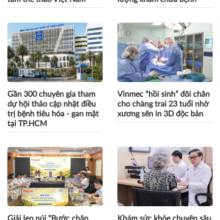
Gần 300 chuyên gia tham
Vinmec “hồi sinh” đôi chân
dự hội thảo cập nhật điều
cho chàng trai 23 tuổi nhờ
trị bệnh tiêu hóa - gan mật
xương sên in 3D độc bản
tại TP.HCM
Giải leo núi “Bước chân
Khám sức khỏe chuyên sâu