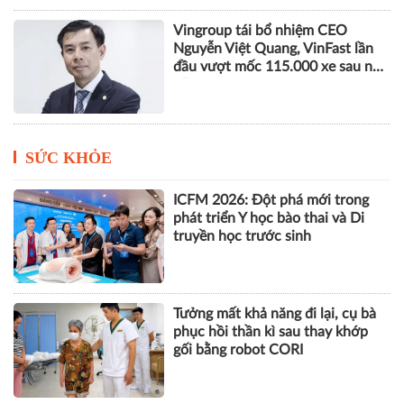
Vingroup tái bổ nhiệm CEO
Nguyễn Việt Quang, VinFast lần
đầu vượt mốc 115.000 xe sau nửa
năm
SỨC KHỎE
ICFM 2026: Đột phá mới trong
phát triển Y học bào thai và Di
truyền học trước sinh
Tưởng mất khả năng đi lại, cụ bà
phục hồi thần kì sau thay khớp
gối bằng robot CORI