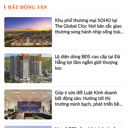
BẤT ĐỘNG SẢN
Khu phố thương mại SOHO tại
The Global City: Nơi bản sắc giao
thương song hành nhịp sống toàn
cầu
Lộ diện dòng BĐS cao cấp tại Đà
Nẵng lọt tầm ngắm giới thượng
lưu
Góp ý sửa đổi Luật Kinh doanh
bất động sản: Hướng tới thị
trường minh bạch, phát triển bền
vững