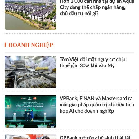
Hơn 1.000 căn nhà tại dự án Aqua
City đang thế chấp ngân hàng,
chủ đầu tư nói gì?
DOANH NGHIỆP
Tôm Việt đối mặt nguy cơ chịu
thuế gần 30% khi vào Mỹ
VPBank, FINAN và Mastercard ra
mắt giải pháp quản trị chi tiêu tích
hợp AI cho doanh nghiệp
GPBank mở rộng hệ sinh thái tài