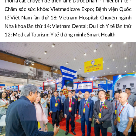
thời là các chuyên đề triển lãm: Dược phẩm - Thiết bị Y tế -
Chăm sóc sức khỏe: Vietmedicare Expo; Bệnh viện Quốc
tế Việt Nam lần thứ 18: Vietnam Hospital; Chuyên ngành
Nha khoa lần thứ 14: Vietnam Dental; Du lịch Y tế lần thứ
12: Medical Tourism; Y tế thông minh: Smart Health.