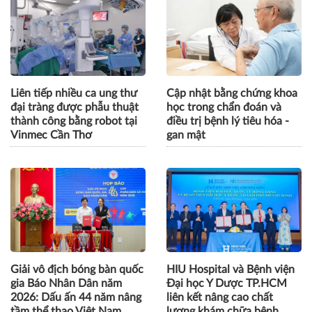
Liên tiếp nhiều ca ung thư
Cập nhật bằng chứng khoa
đại tràng được phẫu thuật
học trong chẩn đoán và
thành công bằng robot tại
điều trị bệnh lý tiêu hóa -
Vinmec Cần Thơ
gan mật
Giải vô địch bóng bàn quốc
HIU Hospital và Bệnh viện
gia Báo Nhân Dân năm
Đại học Y Dược TP.HCM
2026: Dấu ấn 44 năm nâng
liên kết nâng cao chất
tầm thể thao Việt Nam
lượng khám chữa bệnh