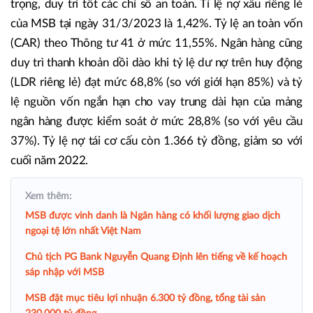
trọng, duy trì tốt các chỉ số an toàn. Tỉ lệ nợ xấu riêng lẻ
của MSB tại ngày 31/3/2023 là 1,42%. Tỷ lệ an toàn vốn
(CAR) theo Thông tư 41 ở mức 11,55%. Ngân hàng cũng
duy trì thanh khoản dồi dào khi tỷ lệ dư nợ trên huy động
(LDR riêng lẻ) đạt mức 68,8% (so với giới hạn 85%) và tỷ
lệ nguồn vốn ngắn hạn cho vay trung dài hạn của mảng
ngân hàng được kiểm soát ở mức 28,8% (so với yêu cầu
37%). Tỷ lệ nợ tái cơ cấu còn 1.366 tỷ đồng, giảm so với
cuối năm 2022.
Xem thêm:
MSB được vinh danh là Ngân hàng có khối lượng giao dịch
ngoại tệ lớn nhất Việt Nam
Chủ tịch PG Bank Nguyễn Quang Định lên tiếng về kế hoạch
sáp nhập với MSB
MSB đặt mục tiêu lợi nhuận 6.300 tỷ đồng, tổng tài sản