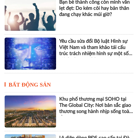
Bạn bè thành công còn mình vẫn
lẹt đẹt: Do kém cỏi hay bản thân
đang chạy khác múi giờ?
Yêu cầu sửa đổi Bộ luật Hình sự
Việt Nam và tham khảo tái cấu
trúc trách nhiệm hình sự một số
tội danh trong kỷ nguyên trí tuệ
nhân tạo
BẤT ĐỘNG SẢN
Khu phố thương mại SOHO tại
The Global City: Nơi bản sắc giao
thương song hành nhịp sống toàn
cầu