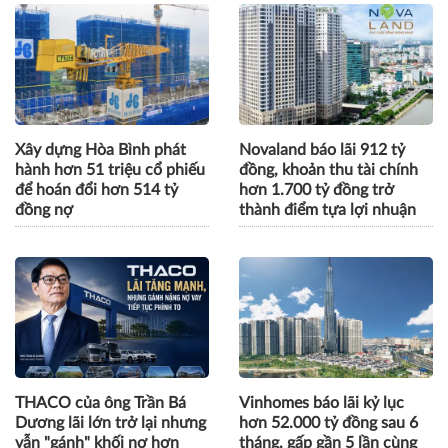
Xây dựng Hòa Bình phát
Novaland báo lãi 912 tỷ
hành hơn 51 triệu cổ phiếu
đồng, khoản thu tài chính
để hoán đổi hơn 514 tỷ
hơn 1.700 tỷ đồng trở
đồng nợ
thành điểm tựa lợi nhuận
THACO của ông Trần Bá
Vinhomes báo lãi kỷ lục
Dương lãi lớn trở lại nhưng
hơn 52.000 tỷ đồng sau 6
vẫn "gánh" khối nợ hơn
tháng, gấp gần 5 lần cùng