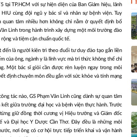
5 tại TP.HCM với sự hiện diện của Ban Giám hiệu, lãnh
a HIU cùng đội ngũ y bác sĩ và nhân sự bệnh viện. Tuy
n quan tâm nhiều hơn không chỉ nằm ở quyết định bổ
Văn Lình trong hành trình xây dựng một môi trường đào
 rộng và tiệm cận chuẩn quốc tế.
đến là người kiên trì theo đuổi tư duy đào tạo gắn liền
m của ông, ngành y là lĩnh vực mà tri thức không thể chỉ
g. Một bác sĩ giỏi cần được rèn luyện ngay trong môi
quyết định chuyên môn đều gắn với sức khỏe và tính mạng
 công tác nào, GS Phạm Văn Lình cũng dành sự quan tâm
n kết giữa trường đại học và bệnh viện thực hành. Trước
g từng giữ đồng thời cương vị Hiệu trưởng và Giám đốc
uế và Đại học Y Dược Cần Thơ. Đây đều là những môi
ước, nơi ông có cơ hội trực tiếp triển khai và vận hành