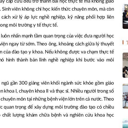
 hay cấp cứu đều trở thành bài học thực tế mà không giáo
n. Sinh viên không chỉ học kiến thức chuyên môn, mà còn
 cách xử lý áp lực nghề nghiệp, kỹ năng phối hợp liên
ong môi trường y tế thực tế.
 luôn nhấn mạnh tầm quan trọng của việc đưa người học
iện ngay từ sớm. Theo ông, khoảng cách giữa lý thuyết
lớn của đào tạo y khoa. Nếu không được va chạm thực tế
hó hình thành bản lĩnh nghề nghiệp khi bước vào môi
i ngũ gần 300 giảng viên khối ngành sức khỏe gồm giáo
yên khoa I, chuyên khoa II và thạc sĩ. Nhiều người trong số
ý chuyên môn tại những bệnh viện lớn trên cả nước. Theo
ực quan trọng để xây dựng môi trường đào tạo có chiều
ao chất lượng khám chữa bệnh và nghiên cứu khoa học