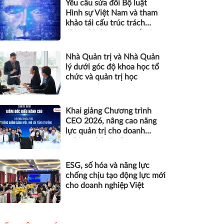
Yêu cầu sửa đổi Bộ luật
Hình sự Việt Nam và tham
khảo tái cấu trúc trách
nhiệm hình sự một số tội
danh trong kỷ nguyên trí tuệ
nhân tạo
Nhà Quản trị và Nhà Quản
lý dưới góc độ khoa học tổ
chức và quản trị học
Khai giảng Chương trình
CEO 2026, nâng cao năng
lực quản trị cho doanh
nghiệp nhỏ và vừa
ESG, số hóa và năng lực
chống chịu tạo động lực mới
cho doanh nghiệp Việt