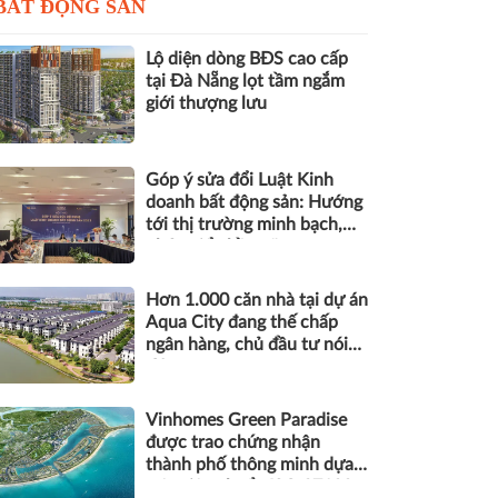
BẤT ĐỘNG SẢN
Lộ diện dòng BĐS cao cấp
tại Đà Nẵng lọt tầm ngắm
giới thượng lưu
Góp ý sửa đổi Luật Kinh
doanh bất động sản: Hướng
tới thị trường minh bạch,
phát triển bền vững
Hơn 1.000 căn nhà tại dự án
Aqua City đang thế chấp
ngân hàng, chủ đầu tư nói
gì?
Vinhomes Green Paradise
được trao chứng nhận
thành phố thông minh dựa
trên tiêu chuẩn ISO 37122