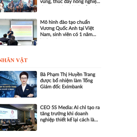
vùng, thúc đẩy nông nghiệp
thông minh và kinh tế xanh
Mô hình đào tạo chuẩn
Vương Quốc Anh tại Việt
Nam, sinh viên có 1 năm
kinh nghiệm làm việc trước
khi nhận bằng
NHÂN VẬT
Bà Phạm Thị Huyền Trang
được bổ nhiệm làm Tổng
Giám đốc Eximbank
CEO 5S Media: AI chỉ tạo ra
tăng trưởng khi doanh
nghiệp thiết kế lại cách làm
việc