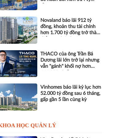
đồng nợ
Novaland báo lãi 912 tỷ
đồng, khoản thu tài chính
hơn 1.700 tỷ đồng trở thành
điểm tựa lợi nhuận
THACO của ông Trần Bá
Dương lãi lớn trở lại nhưng
vẫn "gánh" khối nợ hơn
164.000 tỷ đồng
Vinhomes báo lãi kỷ lục hơn
52.000 tỷ đồng sau 6 tháng,
gấp gần 5 lần cùng kỳ
KHOA HỌC QUẢN LÝ