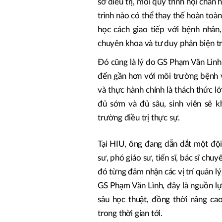
sơ điều trị, mỗi quy trình hội chẩn
trình nào có thể thay thế hoàn toà
học cách giao tiếp với bệnh nhân,
chuyên khoa và tư duy phản biện tr
Đó cũng là lý do GS Phạm Văn Lình
đến gần hơn với môi trường bệnh v
và thực hành chính là thách thức 
đủ sớm và đủ sâu, sinh viên sẽ k
trường điều trị thực sự.
Tại HIU, ông đang dẫn dắt một độ
sư, phó giáo sư, tiến sĩ, bác sĩ chu
đó từng đảm nhận các vị trí quản l
GS Phạm Văn Lình, đây là nguồn l
sâu học thuật, đồng thời nâng c
trong thời gian tới.