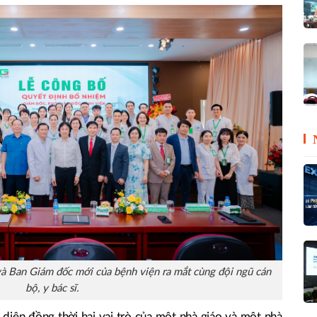
 Ban Giám đốc mới của bệnh viện ra mắt cùng đội ngũ cán
bộ, y bác sĩ.
 diện đồng thời hai vai trò của một nhà giáo và một nhà