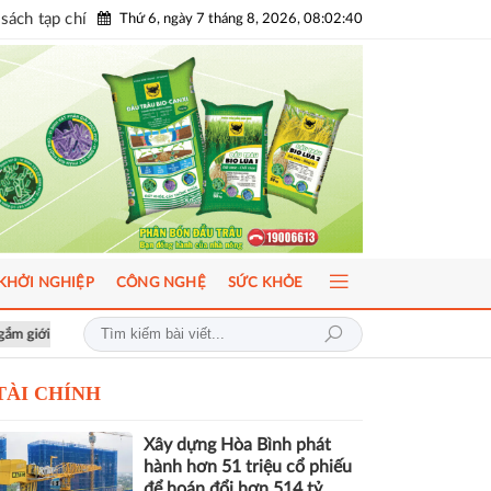
sách tạp chí
Thứ 6, ngày 7 tháng 8, 2026, 08:02:42
KHỞI NGHIỆP
CÔNG NGHỆ
SỨC KHỎE
AI-Ready Workforce 2026: Doanh nghiệp tìm lời giải đưa AI vào vận hành
TÀI CHÍNH
Xây dựng Hòa Bình phát
hành hơn 51 triệu cổ phiếu
để hoán đổi hơn 514 tỷ