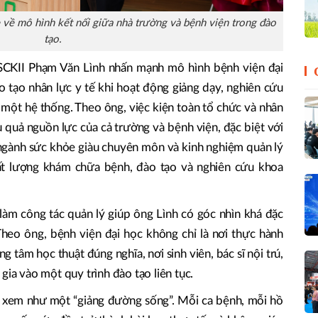
 về mô hình kết nối giữa nhà trường và bệnh viện trong đào
tạo.
SCKII Phạm Văn Lình nhấn mạnh mô hình bệnh viện đại
o tạo nhân lực y tế khi hoạt động giảng dạy, nghiên cứu
g một hệ thống. Theo ông, việc kiện toàn tổ chức và nhân
u quả nguồn lực của cả trường và bệnh viện, đặc biệt với
 ngành sức khỏe giàu chuyên môn và kinh nghiệm quản lý
ất lượng khám chữa bệnh, đào tạo và nghiên cứu khoa
 làm công tác quản lý giúp ông Lình có góc nhìn khá đặc
 Theo ông, bệnh viện đại học không chỉ là nơi thực hành
ng tâm học thuật đúng nghĩa, nơi sinh viên, bác sĩ nội trú,
gia vào một quy trình đào tạo liên tục.
 xem như một “giảng đường sống”. Mỗi ca bệnh, mỗi hồ