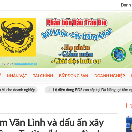
Danh 
Ý
NHÂN VẬT
TÀI CHÍNH
BẤT ĐỘNG SẢN
DOANH NGHIỆP
Lộ diện dòng BĐS cao cấp tại Đà Nẵng lọt tầm ngắm giới thượng lưu
m Văn Lình và dấu ấn xây