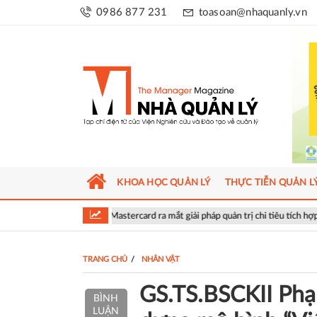
0986 877 231
toasoan@nhaquanly.vn
KHOA HỌC QUẢN LÝ
THỰC TIỄN QUẢN L
à Mastercard ra mắt giải pháp quản trị chi tiêu tích hợp AI cho doanh nghiệp
TRANG CHỦ
NHÂN VẬT
GS.TS.BSCKII Phạ
BÌNH
LUẬN