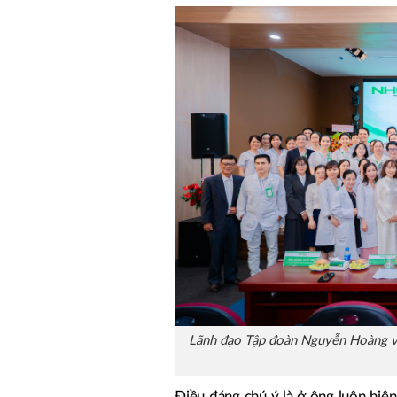
Lãnh đạo Tập đoàn Nguyễn Hoàng và
Điều đáng chú ý là ở ông luôn hiện