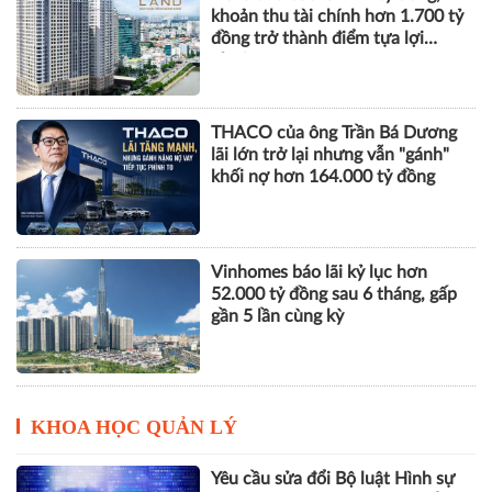
Xây dựng Hòa Bình phát hành
hơn 51 triệu cổ phiếu để hoán đổi
hơn 514 tỷ đồng nợ
Novaland báo lãi 912 tỷ đồng,
khoản thu tài chính hơn 1.700 tỷ
đồng trở thành điểm tựa lợi
nhuận
THACO của ông Trần Bá Dương
lãi lớn trở lại nhưng vẫn "gánh"
khối nợ hơn 164.000 tỷ đồng
Vinhomes báo lãi kỷ lục hơn
52.000 tỷ đồng sau 6 tháng, gấp
gần 5 lần cùng kỳ