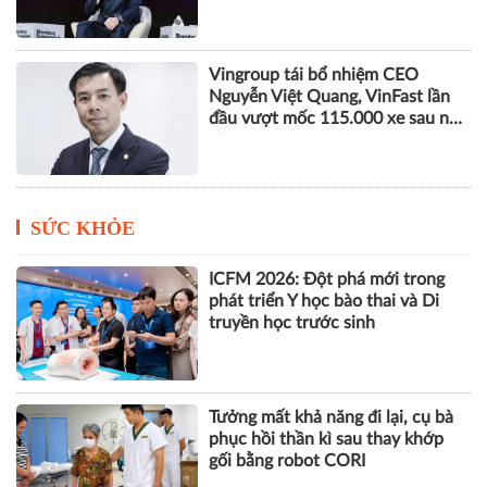
Phó Chủ tịch SHB Đỗ Quang Vinh
tham gia Đoàn Chủ tịch Hội
Doanh nhân trẻ Việt Nam khóa
VIII
Vingroup tái bổ nhiệm CEO
Nguyễn Việt Quang, VinFast lần
đầu vượt mốc 115.000 xe sau nửa
năm
SỨC KHỎE
ICFM 2026: Đột phá mới trong
phát triển Y học bào thai và Di
truyền học trước sinh