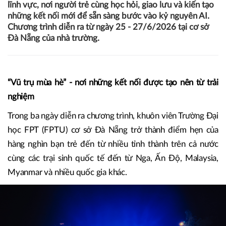
30/06/2026 11:30
Hoàng Thảo
Quy tụ gần 3.000 học sinh, sinh viên trong nước và quốc
tế, FPTU Summer Jamboree 2026 do Trường Đại học
FPT tổ chức đã mang đến một không gian trải nghiệm đa
lĩnh vực, nơi người trẻ cùng học hỏi, giao lưu và kiến tạo
những kết nối mới để sẵn sàng bước vào kỷ nguyên AI.
Chương trình diễn ra từ ngày 25 - 27/6/2026 tại cơ sở
Đà Nẵng của nhà trường.
“Vũ trụ mùa hè” - nơi những kết nối được tạo nên từ trải
nghiệm
Trong ba ngày diễn ra chương trình, khuôn viên Trường Đại
học FPT (FPTU) cơ sở Đà Nẵng trở thành điểm hẹn của
hàng nghìn bạn trẻ đến từ nhiều tỉnh thành trên cả nước