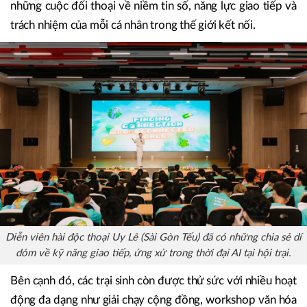
Các workshop như “Finding Connection in a Disconnected
World” cùng diễn viên hài độc thoại Uy Lê (Sài Gòn Tếu)
hay “The Power of Public Speaking” với Merianne Somosa
Sontillanosa - nhà sáng lập tổ chức giáo dục Speak Better |
Connect Better - vừa giúp trang bị kỹ năng, vừa khơi mở
những cuộc đối thoại về niềm tin số, năng lực giao tiếp và
trách nhiệm của mỗi cá nhân trong thế giới kết nối.