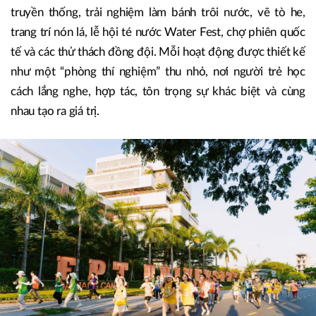
Diễn viên hài độc thoại Uy Lê (Sài Gòn Tếu) đã có những chia sẻ dí
dỏm về kỹ năng giao tiếp, ứng xử trong thời đại AI tại hội trại.
Bên cạnh đó, các trại sinh còn được thử sức với nhiều hoạt
động đa dạng như giải chạy cộng đồng, workshop văn hóa
truyền thống, trải nghiệm làm bánh trôi nước, vẽ tò he,
trang trí nón lá, lễ hội té nước Water Fest, chợ phiên quốc
tế và các thử thách đồng đội. Mỗi hoạt động được thiết kế
như một “phòng thí nghiệm” thu nhỏ, nơi người trẻ học
cách lắng nghe, hợp tác, tôn trọng sự khác biệt và cùng
nhau tạo ra giá trị.