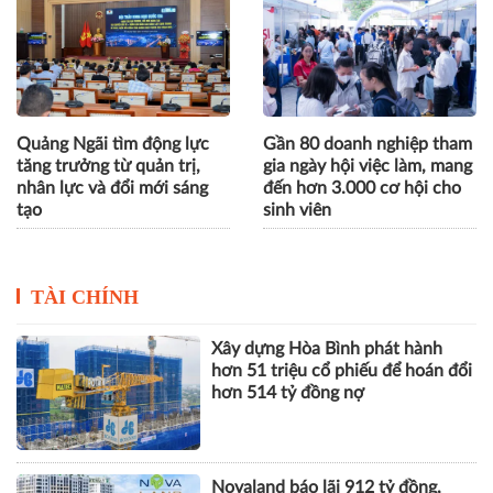
Mô hình kinh doanh nông
IBTE Hà Nội 2026 mở rộng
sản hướng tới thị trường
cơ hội kết nối chuỗi cung
toàn cầu giành giải Nhất
ứng ngành đồ chơi trẻ em
IBA 2026
Quảng Ngãi tìm động lực
Gần 80 doanh nghiệp tham
tăng trưởng từ quản trị,
gia ngày hội việc làm, mang
nhân lực và đổi mới sáng
đến hơn 3.000 cơ hội cho
tạo
sinh viên
TÀI CHÍNH