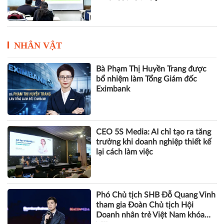
kinh tế xanh
Mô hình đào tạo chuẩn Vương
Quốc Anh tại Việt Nam, sinh viên
có 1 năm kinh nghiệm làm việc
trước khi nhận bằng
NHÂN VẬT
Bà Phạm Thị Huyền Trang được
bổ nhiệm làm Tổng Giám đốc
Eximbank
CEO 5S Media: AI chỉ tạo ra tăng
trưởng khi doanh nghiệp thiết kế
lại cách làm việc