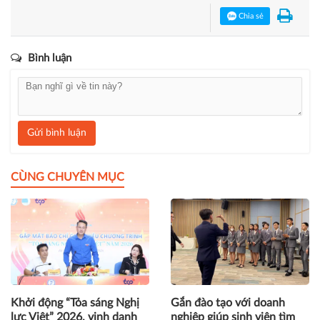
nguyên AI"
tại chuyên mục
Khởi nghiệp
.
FPTU Summer Jamboree
Đại học FPT
Chia sẻ
Bình luận
Gửi bình luận
CÙNG CHUYÊN MỤC