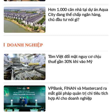
Góp ý sửa đổi Luật Kinh doanh
bất động sản: Hướng tới thị
trường minh bạch, phát triển bền
vững
Hơn 1.000 căn nhà tại dự án Aqua
City đang thế chấp ngân hàng,
chủ đầu tư nói gì?
DOANH NGHIỆP
Tôm Việt đối mặt nguy cơ chịu
thuế gần 30% khi vào Mỹ