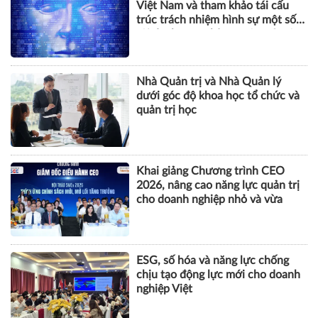
KHOA HỌC QUẢN LÝ
Yêu cầu sửa đổi Bộ luật Hình sự
Việt Nam và tham khảo tái cấu
trúc trách nhiệm hình sự một số
tội danh trong kỷ nguyên trí tuệ
nhân tạo
Nhà Quản trị và Nhà Quản lý
dưới góc độ khoa học tổ chức và
quản trị học
Khai giảng Chương trình CEO
2026, nâng cao năng lực quản trị
cho doanh nghiệp nhỏ và vừa