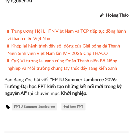
học FPT tiếp tục khẳng định định hướng đào tạo thế hệ trẻ
làm chủ công nghệ, hội nhập toàn cầu nhưng vẫn gìn giữ
bản sắc văn hóa, sẵn sàng kiến tạo những kết nối tích cực
và đóng góp cho sự phát triển bền vững của xã hội trong
kỷ nguyên AI.
Hoàng Thảo
Trung ương Hội LHTN Việt Nam và TCP tiếp tục đồng hành
vì thanh niên Việt Nam
Khép lại hành trình đầy sôi động của Giải bóng đá Thanh
Niên Sinh viên Việt Nam lần IV – 2026 Cúp THACO
Quỹ Vì tương lai xanh cùng Đoàn Thanh niên Bộ Nông
nghiệp và Môi trường chung tay thúc đẩy sáng kiến xanh
Bạn đang đọc bài viết
"FPTU Summer Jamboree 2026:
Trường Đại học FPT kiến tạo những kết nối mới trong kỷ