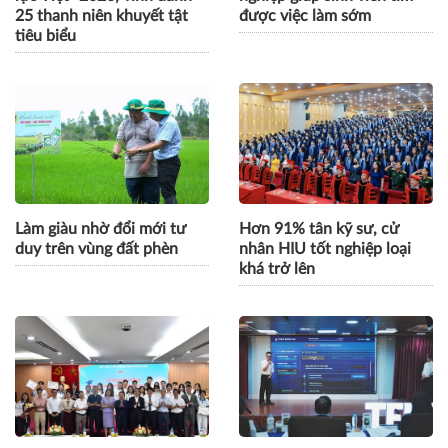
Khởi động “Tỏa sáng Nghị
Gắn đào tạo với doanh
lực Việt” 2026, vinh danh
nghiệp giúp sinh viên tìm
25 thanh niên khuyết tật
được việc làm sớm
tiêu biểu
Làm giàu nhờ đổi mới tư
Hơn 91% tân kỹ sư, cử
duy trên vùng đất phèn
nhân HIU tốt nghiệp loại
khá trở lên