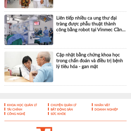
Tưởng mất khả năng đi lại, cụ bà
phục hồi thần kì sau thay khớp
gối bằng robot CORI
Liên tiếp nhiều ca ung thư đại
tràng được phẫu thuật thành
công bằng robot tại Vinmec Cần
Thơ
Cập nhật bằng chứng khoa học
trong chẩn đoán và điều trị bệnh
lý tiêu hóa - gan mật