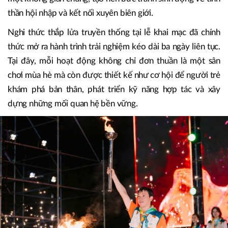
động bởi màn diễu hành sắc màu của các đoàn học sinh
THPT khu vực miền Trung, các câu lạc bộ võ thuật, thể
thao, sinh viên FPTU trên toàn quốc và các đoàn trại sinh
quốc tế. Những sắc màu văn hóa đa dạng cùng hội tụ trong
một không gian chung, tạo nên bức tranh sinh động về tinh
thần hội nhập và kết nối xuyên biên giới.
Nghi thức thắp lửa truyền thống tại lễ khai mạc đã chính
thức mở ra hành trình trải nghiệm kéo dài ba ngày liên tục.
Tại đây, mỗi hoạt động không chỉ đơn thuần là một sân
chơi mùa hè mà còn được thiết kế như cơ hội để người trẻ
khám phá bản thân, phát triển kỹ năng hợp tác và xây
dựng những mối quan hệ bền vững.