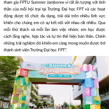
hết là khả năng kiến tạo những kết nối tích cực trong xã
hội.
Bạn Huỳnh Dung Nhi (sinh năm 2008), lần thứ hai tham gia
FPTU Summer Jamboree chia sẻ: “Đây là năm thứ 2 em
tham gia FPTU Summer Jamboree vì rất ấn tượng với tinh
thần của mỗi hội trại tại Trường Đại học FPT và các hoạt
động được tổ chức đa dạng, trải dài trên nhiều lĩnh vực
khiến cho chúng em có sự kết nối với nhau rất nhiều. Qua
mỗi thử thách và mỗi lần làm việc nhóm, em học được
cách lắng nghe, hợp tác và tự tin thể hiện bản thân. Chính
những trải nghiệm đó khiến em càng mong muốn được trở
thành sinh viên Trường Đại học FPT”.