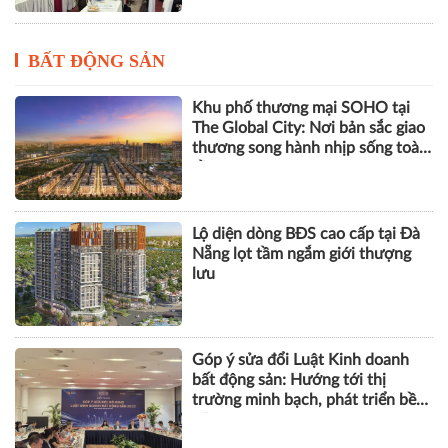
ESG, số hóa và năng lực chống
chịu tạo động lực mới cho doanh
nghiệp Việt
BẤT ĐỘNG SẢN
Khu phố thương mại SOHO tại
The Global City: Nơi bản sắc giao
thương song hành nhịp sống toàn
cầu
Lộ diện dòng BĐS cao cấp tại Đà
Nẵng lọt tầm ngắm giới thượng
lưu