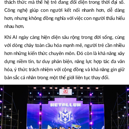
Giáo dục không chỉ đào tạo năng lực, mà còn nuôi dưỡng
khả năng kết nối
Thông điệp “Craft the Bond - Kiến tạo kết nối mới” của
FPTU Summer Jamboree 2026 xuất phát từ chính những
thách thức mà thế hệ trẻ đang đối diện trong thời đại số.
Công nghệ giúp con người kết nối nhanh hơn, dễ dàng
hơn, nhưng không đồng nghĩa với việc con người thấu hiểu
nhau hơn.
Khi AI ngày càng hiện diện sâu rộng trong đời sống, cùng
với dòng chảy toàn cầu hóa mạnh mẽ, người trẻ cần nhiều
hơn những kiến thức chuyên môn. Đó còn là khả năng xây
dựng niềm tin, tư duy phản biện, năng lực hợp tác đa văn
hóa, ý thức trách nhiệm với cộng đồng và khả năng gìn giữ
bản sắc cá nhân trong một thế giới liên tục thay đổi.