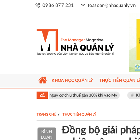
0986 877 231
toasoan@nhaquanly.vn
KHOA HỌC QUẢN LÝ
THỰC TIỄN QUẢN L
t đối mặt nguy cơ chịu thuế gần 30% khi vào Mỹ
Khu phố thương mại 
TRANG CHỦ
THỰC TIỄN QUẢN LÝ
Đồng bộ giải pháp
BÌNH
LUẬN