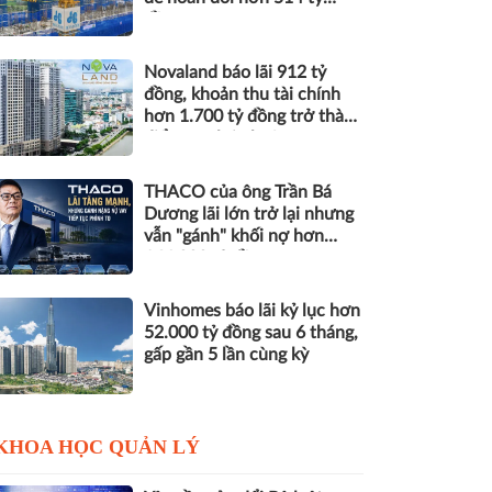
đồng nợ
Novaland báo lãi 912 tỷ
đồng, khoản thu tài chính
hơn 1.700 tỷ đồng trở thành
điểm tựa lợi nhuận
THACO của ông Trần Bá
Dương lãi lớn trở lại nhưng
vẫn "gánh" khối nợ hơn
164.000 tỷ đồng
Vinhomes báo lãi kỷ lục hơn
52.000 tỷ đồng sau 6 tháng,
gấp gần 5 lần cùng kỳ
KHOA HỌC QUẢN LÝ