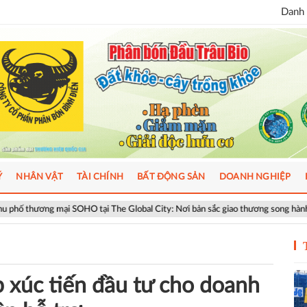
Danh 
Ý
NHÂN VẬT
TÀI CHÍNH
BẤT ĐỘNG SẢN
DOANH NGHIỆP
SOHO tại The Global City: Nơi bản sắc giao thương song hành nhịp sống toàn c
 xúc tiến đầu tư cho doanh