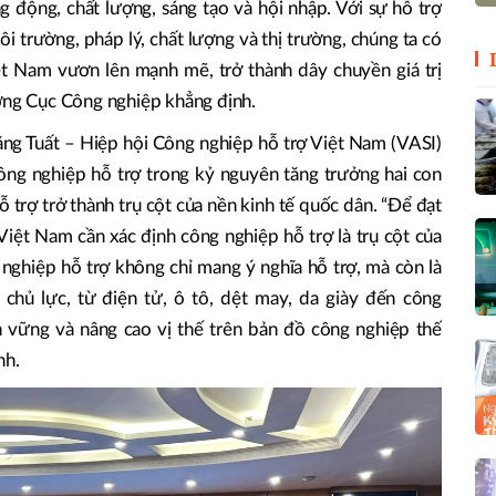
 động, chất lượng, sáng tạo và hội nhập. Với sự hỗ trợ
i trường, pháp lý, chất lượng và thị trường, chúng ta có
ệt Nam vươn lên mạnh mẽ, trở thành dây chuyền giá trị
ưởng Cục Công nghiệp khẳng định.
ăng Tuất – Hiệp hội Công nghiệp hỗ trợ Việt Nam (VASI)
công nghiệp hỗ trợ trong kỷ nguyên tăng trưởng hai con
 trợ trở thành trụ cột của nền kinh tế quốc dân. “Để đạt
iệt Nam cần xác định công nghiệp hỗ trợ là trụ cột của
 nghiệp hỗ trợ không chỉ mang ý nghĩa hỗ trợ, mà còn là
 chủ lực, từ điện tử, ô tô, dệt may, da giày đến công
n vững và nâng cao vị thế trên bản đồ công nghiệp thế
nh.