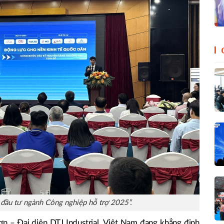
 đầu tư ngành Công nghiệp hỗ trợ 2025”.
n – Đại diện DTJ Industrial, Việt Nam đang khẳng định