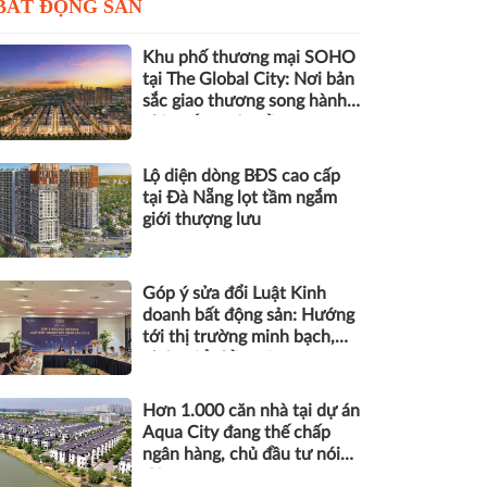
BẤT ĐỘNG SẢN
Khu phố thương mại SOHO
tại The Global City: Nơi bản
sắc giao thương song hành
nhịp sống toàn cầu
Lộ diện dòng BĐS cao cấp
tại Đà Nẵng lọt tầm ngắm
giới thượng lưu
Góp ý sửa đổi Luật Kinh
doanh bất động sản: Hướng
tới thị trường minh bạch,
phát triển bền vững
Hơn 1.000 căn nhà tại dự án
Aqua City đang thế chấp
ngân hàng, chủ đầu tư nói
gì?