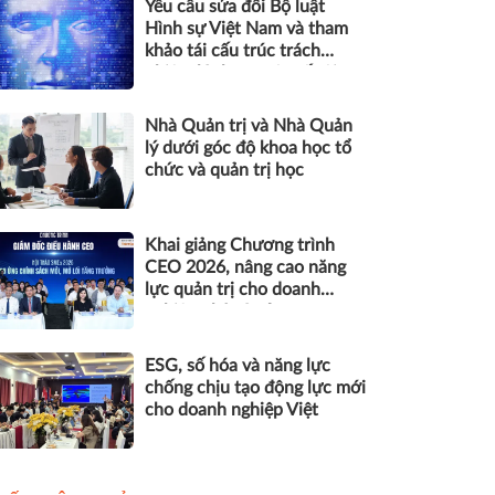
Yêu cầu sửa đổi Bộ luật
Hình sự Việt Nam và tham
khảo tái cấu trúc trách
nhiệm hình sự một số tội
danh trong kỷ nguyên trí tuệ
nhân tạo
Nhà Quản trị và Nhà Quản
lý dưới góc độ khoa học tổ
chức và quản trị học
Khai giảng Chương trình
CEO 2026, nâng cao năng
lực quản trị cho doanh
nghiệp nhỏ và vừa
ESG, số hóa và năng lực
chống chịu tạo động lực mới
cho doanh nghiệp Việt