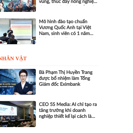
vùng, thúc đẩy nông nghiệp
thông minh và kinh tế xanh
Mô hình đào tạo chuẩn
Vương Quốc Anh tại Việt
Nam, sinh viên có 1 năm
kinh nghiệm làm việc trước
khi nhận bằng
NHÂN VẬT
Bà Phạm Thị Huyền Trang
được bổ nhiệm làm Tổng
Giám đốc Eximbank
CEO 5S Media: AI chỉ tạo ra
tăng trưởng khi doanh
nghiệp thiết kế lại cách làm
việc