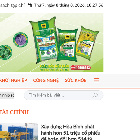
sách tạp chí
Thứ 7, ngày 8 tháng 8, 2026, 18:27:57
KHỞI NGHIỆP
CÔNG NGHỆ
SỨC KHỎE
ầu
ICFM 2026: Đột phá mới trong phát triển Y học bào thai và Di truy
TÀI CHÍNH
Xây dựng Hòa Bình phát
hành hơn 51 triệu cổ phiếu
để hoán đổi hơn 514 tỷ