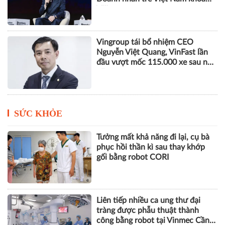
lại cách làm việc
Phó Chủ tịch SHB Đỗ Quang Vinh
tham gia Đoàn Chủ tịch Hội
Doanh nhân trẻ Việt Nam khóa
VIII
Vingroup tái bổ nhiệm CEO
Nguyễn Việt Quang, VinFast lần
đầu vượt mốc 115.000 xe sau nửa
năm
SỨC KHỎE
Tưởng mất khả năng đi lại, cụ bà
phục hồi thần kì sau thay khớp