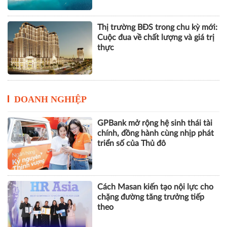
Vinhomes Green Paradise được
trao chứng nhận thành phố thông
minh dựa trên tiêu chuẩn ISO
37122
Thị trường BĐS trong chu kỳ mới:
Cuộc đua về chất lượng và giá trị
thực
DOANH NGHIỆP
GPBank mở rộng hệ sinh thái tài
chính, đồng hành cùng nhịp phát
triển số của Thủ đô