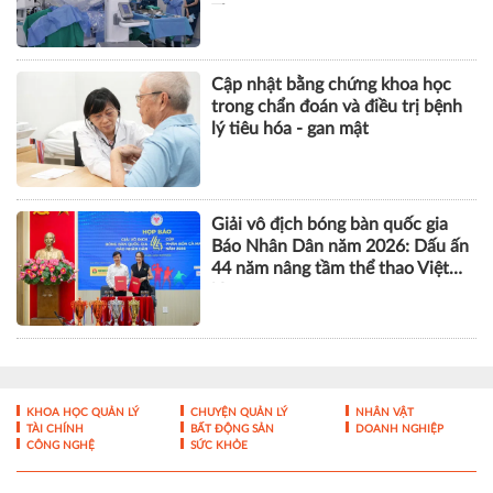
gối bằng robot CORI
Liên tiếp nhiều ca ung thư đại
tràng được phẫu thuật thành
công bằng robot tại Vinmec Cần
Thơ
Cập nhật bằng chứng khoa học
trong chẩn đoán và điều trị bệnh
lý tiêu hóa - gan mật
Giải vô địch bóng bàn quốc gia
Báo Nhân Dân năm 2026: Dấu ấn
44 năm nâng tầm thể thao Việt
Nam