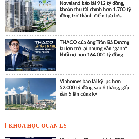
Xây dựng Hòa Bình phát hành
hơn 51 triệu cổ phiếu để hoán đổi
hơn 514 tỷ đồng nợ
Novaland báo lãi 912 tỷ đồng,
khoản thu tài chính hơn 1.700 tỷ
đồng trở thành điểm tựa lợi
nhuận
THACO của ông Trần Bá Dương
lãi lớn trở lại nhưng vẫn "gánh"
khối nợ hơn 164.000 tỷ đồng
Vinhomes báo lãi kỷ lục hơn
52.000 tỷ đồng sau 6 tháng, gấp
gần 5 lần cùng kỳ