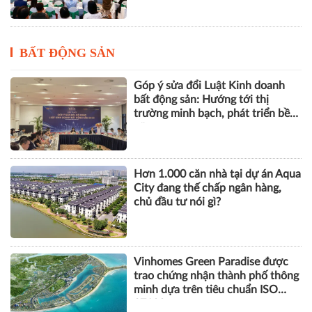
Tái cấu trúc kênh dẫn vốn, khơi
thông động lực tăng trưởng mới
BẤT ĐỘNG SẢN
Góp ý sửa đổi Luật Kinh doanh
bất động sản: Hướng tới thị
trường minh bạch, phát triển bền
vững
Hơn 1.000 căn nhà tại dự án Aqua
City đang thế chấp ngân hàng,
chủ đầu tư nói gì?