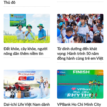
GPBank mở rộng hệ sinh
Cách Masan kiến tạo nội
thái tài chính, đồng hành
lực cho chặng đường tăng
cùng nhịp phát triển số của
trưởng tiếp theo
Thủ đô
Đất khỏe, cây khỏe, người
Từ dinh dưỡng đến khát
nông dân thêm niềm tin
vọng: Hành trình 50 năm
đồng hành cùng trẻ em Việt