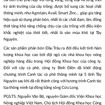
phân bón
Công ty CP Phân bón Bình Điền là một doanh nghiệp sản
xuất phân bón NPK hàng đầu cả nước. Sản phẩm phân bón
Đầu Trâu được sản xuất với công nghệ hiện đại, luôn được
cải tiến cho phù hợp với từng vùng, từng loại và từng thời
kỳ sinh trưởng của cây trồng; được bổ sung các hoạt chất
thông minh, như Agrotain, Avail, Smart Zinc… giúp gia tăng
hiệu quả sử dụng phân bón, nhất là các chất đạm, lân; đồng
thời tăng khả năng chống chịu của cây trồng với điều kiện
khắc nghiệt của thời tiết, nhất là vào mùa khô tại Tây
Nguyên.
Các sản phẩm phân bón Đầu Trâu ra đời đều kết tinh hàm
lượng khoa học cao bởi đội ngũ các nhà khoa học nông
nghiệp hàng đầu trong Hội đồng Khoa học của công ty.
Đối với cây cà phê, công ty Bình Điền đã khởi động