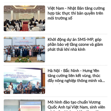
thiệu những nhà sáng tạo nội
dung tiêu biểu với các video chất
lượng cao tại Việt Nam
THỰC TIỄN QUẢN LÝ
Việt Nam - Nhật Bản tăng cường
hợp tác thực thi bản quyền trên
môi trường số
Khởi động dự án SMS-MP, góp
phần bảo vệ tầng ozone và giảm
phát thải khí nhà kính
Hà Nội - Bắc Ninh - Hưng Yên
tăng cường liên kết vùng, thúc