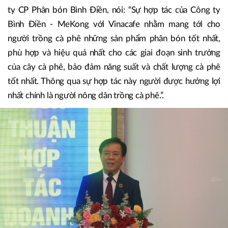
chương trình Canh tác cà phê thông minh tại 5 tỉnh Tây
Nguyên sau khi đã rất thành công với hương trình Canh tác
lúa thông minh tại đồng bằng sông Cửu Long.
PGS.TS. Nguyễn Văn Bộ, nguyên Giám đốc Viện Khoa học
Nông nghiệp Việt Nam, Chủ tịch Hội đồng Khoa học Công
ty CP Phân bón Bình Điền, nói: “Sự hợp tác của Công ty
Bình Điền - MeKong với Vinacafe nhằm mang tới cho
người trồng cà phê những sản phẩm phân bón tốt nhất,
phù hợp và hiệu quả nhất cho các giai đoạn sinh trưởng
của cây cà phê, bảo đảm năng suất và chất lượng cà phê
tốt nhất. Thông qua sự hợp tác này người được hưởng lợi
nhất chính là người nông dân trồng cà phê.”.