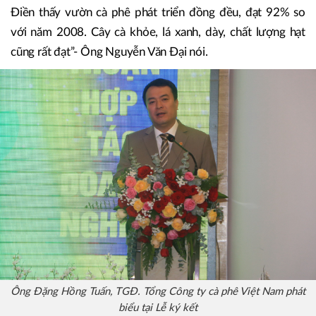
lượng của hạt cà phê. Theo ông Nguyễn Văn Đại, đội
trưởng đội 8, Công ty TNHH MTV Cà phê Ia Grai thì vườn
cà phê do công ty quản lý từ năm 2008 đến 2010 luôn đạt
cỡ 20 tấn/ha cà phê tươi, nhưng gần đây giảm nhiều.
“Hai năm nay, do công ty sử dụng phân bón Đầu Trâu- Bình
Điền thấy vườn cà phê phát triển đồng đều, đạt 92% so
với năm 2008. Cây cà khỏe, lá xanh, dày, chất lượng hạt
cũng rất đạt”- Ông Nguyễn Văn Đại nói.