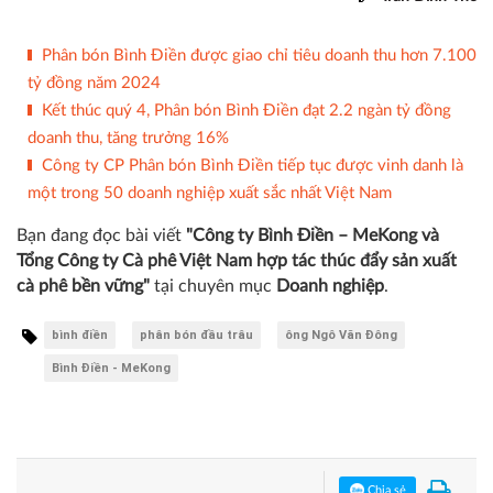
tại Tây Nguyên, trong đó 400 suất cho nông dân đang canh
tác cà phê tại các nông trường của Vinacafe và 100 suất
tặng nông dân trồng cà phê tại huyện Ia Grai, tỉnh Gia Lai.
Trần Đình Thế
Phân bón Bình Điền được giao chỉ tiêu doanh thu hơn 7.100
tỷ đồng năm 2024
Kết thúc quý 4, Phân bón Bình Điền đạt 2.2 ngàn tỷ đồng
doanh thu, tăng trưởng 16%
Công ty CP Phân bón Bình Điền tiếp tục được vinh danh là
một trong 50 doanh nghiệp xuất sắc nhất Việt Nam
Bạn đang đọc bài viết
"Công ty Bình Điền – MeKong và
Tổng Công ty Cà phê Việt Nam hợp tác thúc đẩy sản xuất
cà phê bền vững"
tại chuyên mục
Doanh nghiệp
.
bình điền
phân bón đầu trâu
ông Ngô Văn Đông