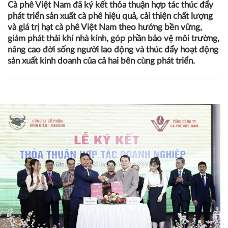
26/02/2024 11:24
Trần Đình Thế
Ngày 25 tháng 2 năm 2024, tại thành phố Pleiku, tỉnh Gia
Lai, Công ty CP Bình Điền- MeKong, một đơn vị thành
viên của Công ty CP Phân bón Bình Điền và Tổng Công ty
Cà phê Việt Nam đã ký kết thỏa thuận hợp tác thúc đẩy
phát triển sản xuất cà phê hiệu quả, cải thiện chất lượng
và giá trị hạt cà phê Việt Nam theo hướng bền vững,
giảm phát thải khí nhà kính, góp phần bảo vệ môi trường,
nâng cao đời sống người lao động và thúc đẩy hoạt động
sản xuất kinh doanh của cả hai bên cùng phát triển.