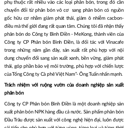
với sản lượng 8.000 tấn/năm. Đây cũng là ưu thế của
người tiêu dùng thế giới, đặc biệt là các thị trường lớn như
EU, Mỹ, Đông Bắc Á, Hàn Quốc và Nhật Bản.
“Để triển khai được chiến lược phát triển cà phê bền vững
phụ thuộc rất nhiều vào các loại phân bón, trong đó cần
chuyển đổi từ phân bón vô cơ sang phân bón có nguồn
gốc hữu cơ nhằm giảm phát thải, giảm ô nhiễm cacbon-
điều mà thế giới đang rất quan tâm. Chúng tôi đã nhận thấy
phân bón do Công ty Bình Điền - MeKong, thành viên của
Công ty CP Phân bón Bình Điền, là đối tác với Vinacafe
trong những năm gần đây, sản xuất rất phù hợp với nội
dung chuyển đổi sang sản xuất xanh, bền vững, giảm phát
thải, góp phần bảo vệ môi trường, phù hợp với chiến lược
của Tổng Công ty Cà phê Việt Nam”- Ông Tuấn nhấn mạnh.
Trách nhiệm với ruộng vườn của doanh nghiệp sản xuất