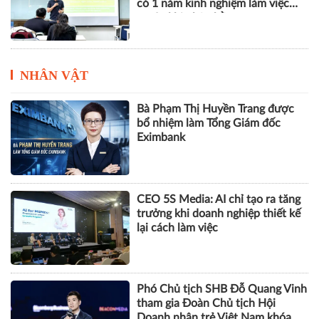
đẩy nông nghiệp thông minh và
kinh tế xanh
Mô hình đào tạo chuẩn Vương
Quốc Anh tại Việt Nam, sinh viên
có 1 năm kinh nghiệm làm việc
trước khi nhận bằng
NHÂN VẬT
Bà Phạm Thị Huyền Trang được
bổ nhiệm làm Tổng Giám đốc
Eximbank
CEO 5S Media: AI chỉ tạo ra tăng
trưởng khi doanh nghiệp thiết kế