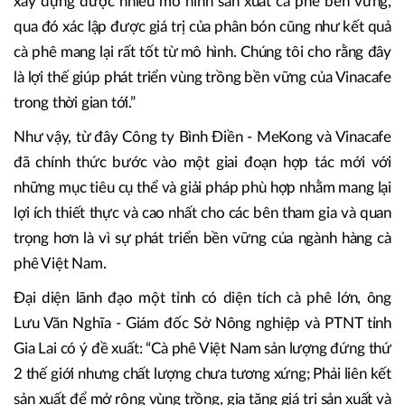
Bình Điền a MeKong được giao nhiệm vụ sản xuất đa dạng
sản phẩm, bao gồm phân bón NPK, phân bón lá, thuốc
BVTV và phân bón hữu cơ. Những năm gần đây Bình Điền
- MeKong đã phối hợp với Tổng Công ty Cà phê Việt Nam
xây dựng được nhiều mô hình sản xuất cà phê bền vững,
qua đó xác lập được giá trị của phân bón cũng như kết quả
cà phê mang lại rất tốt từ mô hình. Chúng tôi cho rằng đây
là lợi thế giúp phát triển vùng trồng bền vững của Vinacafe
trong thời gian tới.”
Như vậy, từ đây Công ty Bình Điền - MeKong và Vinacafe
đã chính thức bước vào một giai đoạn hợp tác mới với
những mục tiêu cụ thể và giải pháp phù hợp nhằm mang lại
lợi ích thiết thực và cao nhất cho các bên tham gia và quan
trọng hơn là vì sự phát triển bền vững của ngành hàng cà
phê Việt Nam.