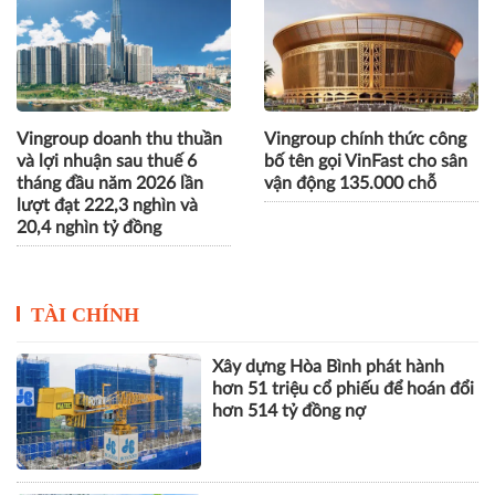
được vinh danh tại Dot
nổ với Trạm Tiếp Sức Tài
Property Vietnam Awards
Chính tại VPBank Ho Chi
2026
Minh City Music Half
Marathon 2026
Vingroup doanh thu thuần
Vingroup chính thức công
và lợi nhuận sau thuế 6
bố tên gọi VinFast cho sân
tháng đầu năm 2026 lần
vận động 135.000 chỗ
lượt đạt 222,3 nghìn và
20,4 nghìn tỷ đồng
TÀI CHÍNH