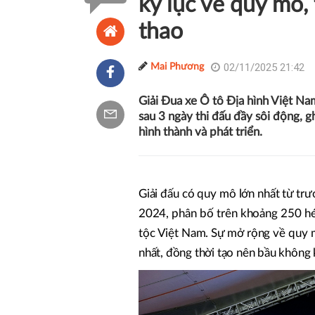
kỷ lục về quy mô, 
thao
02/11/2025 21:42
Mai Phương
Giải Đua xe Ô tô Địa hình Việt 
sau 3 ngày thi đấu đầy sôi động, 
hình thành và phát triển.
Giải đấu có quy mô lớn nhất từ trướ
2024, phân bố trên khoảng 250 héc 
tộc Việt Nam. Sự mở rộng về quy 
nhất, đồng thời tạo nên bầu không kh