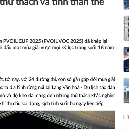
thử thách và tinh thần thể
Nam PVOIL CUP 2025 (PVOIL VOC 2025) đã khép lại
ghi dấu một mùa giải vượt mọi kỷ lục trong suốt 18 năm
c tới nay, với 24 đường thi, con số gần gấp đôi mùa giải
ta địa hình rừng núi tại Làng Văn hoá - Du lịch các dân
mô và độ khó đã mang đến những thử thách khắc nghiệt
í thi đấu sôi động, kịch tính suốt ba ngày liên tiếp.