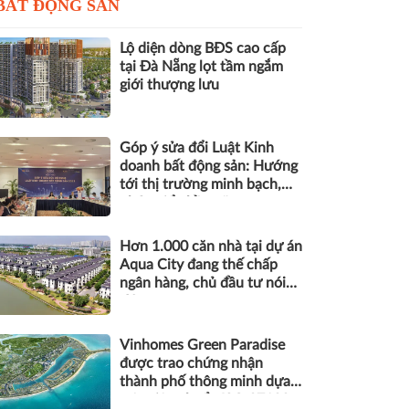
BẤT ĐỘNG SẢN
Lộ diện dòng BĐS cao cấp
tại Đà Nẵng lọt tầm ngắm
giới thượng lưu
Góp ý sửa đổi Luật Kinh
doanh bất động sản: Hướng
tới thị trường minh bạch,
phát triển bền vững
Hơn 1.000 căn nhà tại dự án
Aqua City đang thế chấp
ngân hàng, chủ đầu tư nói
gì?
Vinhomes Green Paradise
được trao chứng nhận
thành phố thông minh dựa
trên tiêu chuẩn ISO 37122