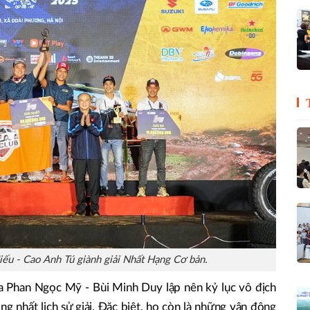
ếu - Cao Anh Tú giành giải Nhất Hạng Cơ bản.
 Phan Ngọc Mỹ - Bùi Minh Duy lập nên kỷ lục vô địch
ng nhất lịch sử giải. Đặc biệt, họ còn là những vận động