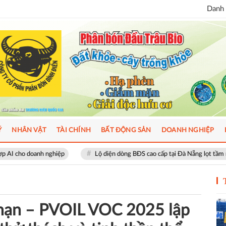
Danh 
Ý
NHÂN VẬT
TÀI CHÍNH
BẤT ĐỘNG SẢN
DOANH NGHIỆP
Lộ diện dòng BĐS cao cấp tại Đà Nẵng lọt tầm ngắm giới thượng lưu
 hạn – PVOIL VOC 2025 lập