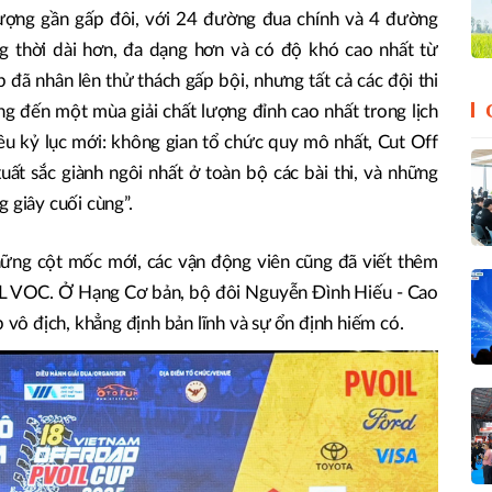
ợng gần gấp đôi, với 24 đường đua chính và 4 đường
ng thời dài hơn, đa dạng hơn và có độ khó cao nhất từ
p đã nhân lên thử thách gấp bội, nhưng tất cả các đội thi
ng đến một mùa giải chất lượng đỉnh cao nhất trong lịch
ều kỷ lục mới: không gian tổ chức quy mô nhất, Cut Off
uất sắc giành ngôi nhất ở toàn bộ các bài thi, và những
 giây cuối cùng”.
hững cột mốc mới, các vận động viên cũng đã viết thêm
IL VOC. Ở Hạng Cơ bản, bộ đôi Nguyễn Đình Hiếu - Cao
p vô địch, khẳng định bản lĩnh và sự ổn định hiếm có.