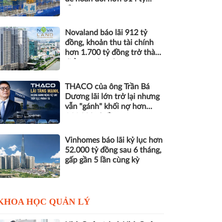
đồng nợ
Novaland báo lãi 912 tỷ
đồng, khoản thu tài chính
hơn 1.700 tỷ đồng trở thành
điểm tựa lợi nhuận
THACO của ông Trần Bá
Dương lãi lớn trở lại nhưng
vẫn "gánh" khối nợ hơn
164.000 tỷ đồng
Vinhomes báo lãi kỷ lục hơn
52.000 tỷ đồng sau 6 tháng,
gấp gần 5 lần cùng kỳ
KHOA HỌC QUẢN LÝ