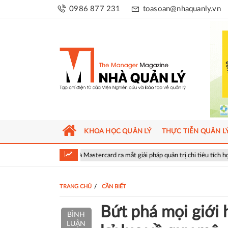
0986 877 231
toasoan@nhaquanly.vn
KHOA HỌC QUẢN LÝ
THỰC TIỄN QUẢN L
 và Mastercard ra mắt giải pháp quản trị chi tiêu tích hợp AI cho doanh nghiệp
TRANG CHỦ
CẦN BIẾT
Bứt phá mọi giới
BÌNH
LUẬN