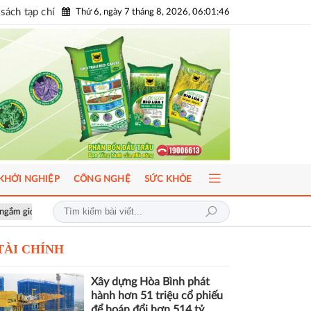
sách tạp chí
Thứ 6, ngày 7 tháng 8, 2026, 06:01:48
KHỞI NGHIỆP
CÔNG NGHỆ
SỨC KHỎE
AI-Ready Workforce 2026: Doanh nghiệp tìm lời giải đưa AI vào vận hà
TÀI CHÍNH
Xây dựng Hòa Bình phát
hành hơn 51 triệu cổ phiếu
để hoán đổi hơn 514 tỷ