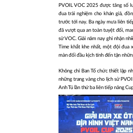
PVOIL VOC 2025 được tăng số lư
đua trải nghiệm cho khán giả, đồ
trước tới nay. Ba ngày mưa liên tiế
đã vượt qua an toàn tuyệt đối, ma
sử VOC. Giải năm nay ghi nhận nhi
Time khắt khe nhất, một đội đua x
màn đối đầu kịch tính đến tận những
Không chỉ Ban Tổ chức thiết lập n
những trang vàng cho lịch sử PVO
Anh Tú lần thứ ba liên tiếp nâng Cu