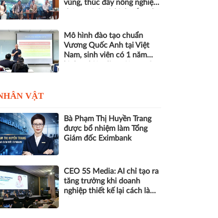
vùng, thúc đẩy nông nghiệp
thông minh và kinh tế xanh
Mô hình đào tạo chuẩn
Vương Quốc Anh tại Việt
Nam, sinh viên có 1 năm
kinh nghiệm làm việc trước
khi nhận bằng
NHÂN VẬT
Bà Phạm Thị Huyền Trang
được bổ nhiệm làm Tổng
Giám đốc Eximbank
CEO 5S Media: AI chỉ tạo ra
tăng trưởng khi doanh
nghiệp thiết kế lại cách làm
việc