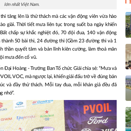
lớn nhất Việt Nam.
 thi tăng lên là thử thách mà các vận động viên vừa hào
ào giải. Thời tiết mưa liên tục trong suốt ba ngày khiến
 Bất chấp sự khắc nghiệt đó, 70 đội đua, 140 vận động
 thành 50 bài thi, 24 đường thi (Gồm 23 đường thi và 1
h thần quyết tâm và bản lĩnh kiên cường, làm thoả mãn
 lội mưa đến cổ vũ.
ễn Đại Hoàng - Trưởng Ban Tổ chức Giải chia sẻ: “Mưa và
PVOIL VOC, mà ngược lại, khiến giải đấu trở về đúng bản
xúc và đầy thử thách. Mỗi tay đua, mỗi khán giả đều đã
g nhớ”.