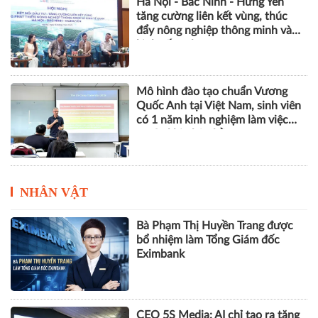
Hà Nội - Bắc Ninh - Hưng Yên
tăng cường liên kết vùng, thúc
đẩy nông nghiệp thông minh và
kinh tế xanh
Mô hình đào tạo chuẩn Vương
Quốc Anh tại Việt Nam, sinh viên
có 1 năm kinh nghiệm làm việc
trước khi nhận bằng
NHÂN VẬT
Bà Phạm Thị Huyền Trang được
bổ nhiệm làm Tổng Giám đốc
Eximbank
CEO 5S Media: AI chỉ tạo ra tăng