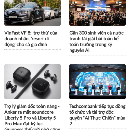
VinFast VF 8: 'trợ thủ' của
Gần 300 sinh viên cả nước
doanh nhân, 'resort di
tranh tài giải bài toán kế
động' cho cả gia đình
toán trưởng trong kỷ
nguyên AI
Trợ lý giám đốc toàn năng -
Techcombank tiếp tục đồng
Anker ra mắt soundcore
tổ chức và tài trợ độc
Liberty 5 Pro và Liberty 5
quyền “AI Thực Chiến” mùa
Pro Max đạt kỷ lục
2
Guinness thế giới nhờ công