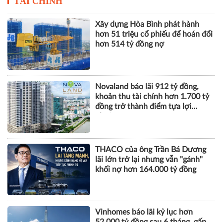
TÀI CHÍNH
Xây dựng Hòa Bình phát hành
hơn 51 triệu cổ phiếu để hoán đổi
hơn 514 tỷ đồng nợ
Novaland báo lãi 912 tỷ đồng,
khoản thu tài chính hơn 1.700 tỷ
đồng trở thành điểm tựa lợi
nhuận
THACO của ông Trần Bá Dương
lãi lớn trở lại nhưng vẫn "gánh"
khối nợ hơn 164.000 tỷ đồng
Vinhomes báo lãi kỷ lục hơn
52.000 tỷ đồng sau 6 tháng, gấp