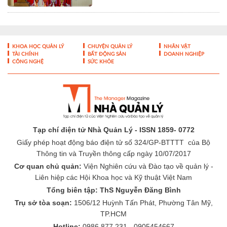
KHOA HỌC QUẢN LÝ
CHUYỆN QUẢN LÝ
NHÂN VẬT
TÀI CHÍNH
BẤT ĐỘNG SẢN
DOANH NGHIỆP
CÔNG NGHỆ
SỨC KHỎE
Tạp chí điện tử Nhà Quản Lý - ISSN 1859- 0772
Giấy phép hoạt động báo điện tử số 324/GP-BTTTT của Bộ
Thông tin và Truyền thông cấp ngày 10/07/2017
Cơ quan chủ quản:
Viện Nghiên cứu và Đào tạo về quản lý -
Liên hiệp các Hội Khoa học và Kỹ thuật Việt Nam
Tổng biên tập: ThS Nguyễn Đăng Bình
Trụ sở tòa soạn:
1506/12 Huỳnh Tấn Phát, Phường Tân Mỹ,
TP.HCM
Hotline:
0986 877 231 - 0905454667