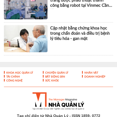
tràng được phẫu thuật thành
công bằng robot tại Vinmec Cần
Thơ
Cập nhật bằng chứng khoa học
trong chẩn đoán và điều trị bệnh
lý tiêu hóa - gan mật
KHOA HỌC QUẢN LÝ
CHUYỆN QUẢN LÝ
NHÂN VẬT
TÀI CHÍNH
BẤT ĐỘNG SẢN
DOANH NGHIỆP
CÔNG NGHỆ
SỨC KHỎE
Tạp chí điện tử Nhà Quản Lý - ISSN 1859- 0772