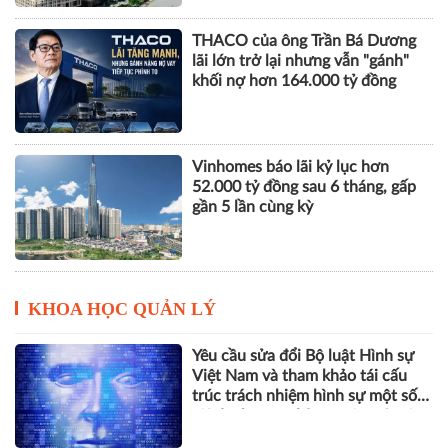
THACO của ông Trần Bá Dương
lãi lớn trở lại nhưng vẫn "gánh"
khối nợ hơn 164.000 tỷ đồng
Vinhomes báo lãi kỷ lục hơn
52.000 tỷ đồng sau 6 tháng, gấp
gần 5 lần cùng kỳ
KHOA HỌC QUẢN LÝ
Yêu cầu sửa đổi Bộ luật Hình sự
Việt Nam và tham khảo tái cấu
trúc trách nhiệm hình sự một số
tội danh trong kỷ nguyên trí tuệ
nhân tạo