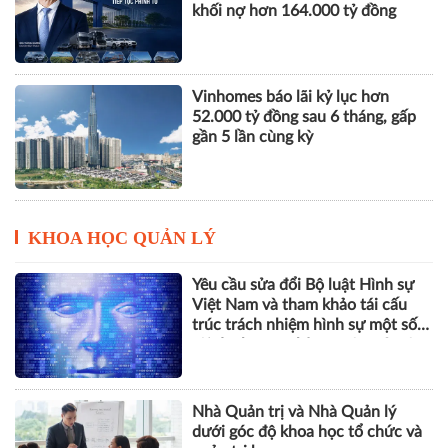
khối nợ hơn 164.000 tỷ đồng
Vinhomes báo lãi kỷ lục hơn
52.000 tỷ đồng sau 6 tháng, gấp
gần 5 lần cùng kỳ
KHOA HỌC QUẢN LÝ
Yêu cầu sửa đổi Bộ luật Hình sự
Việt Nam và tham khảo tái cấu
trúc trách nhiệm hình sự một số
tội danh trong kỷ nguyên trí tuệ
nhân tạo
Nhà Quản trị và Nhà Quản lý
dưới góc độ khoa học tổ chức và