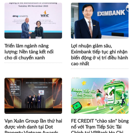
Triển lãm ngành năng
Lợi nhuận giảm sâu,
lượng: Nền tảng kết nối
Eximbank tiếp tục ghi nhận
cho di chuyển xanh
biến động ở vị trí điều hành
cao nhất
Vạn Xuân Group lần thứ hai
FE CREDIT "chào sân" bùng
được vinh danh tại Dot
nổ với Trạm Tiếp Sức Tài
Property Vietnam Awards
Chính tại VPBank Ho Chi