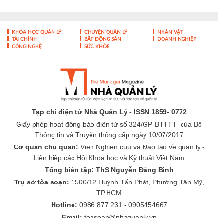
KHOA HỌC QUẢN LÝ
CHUYỆN QUẢN LÝ
NHÂN VẬT
TÀI CHÍNH
BẤT ĐỘNG SẢN
DOANH NGHIỆP
CÔNG NGHỆ
SỨC KHỎE
Tạp chí điện tử Nhà Quản Lý - ISSN 1859- 0772
Giấy phép hoạt động báo điện tử số 324/GP-BTTTT của Bộ
Thông tin và Truyền thông cấp ngày 10/07/2017
Cơ quan chủ quản:
Viện Nghiên cứu và Đào tạo về quản lý -
Liên hiệp các Hội Khoa học và Kỹ thuật Việt Nam
Tổng biên tập: ThS Nguyễn Đăng Bình
Trụ sở tòa soạn:
1506/12 Huỳnh Tấn Phát, Phường Tân Mỹ,
TP.HCM
Hotline:
0986 877 231 - 0905454667
Email:
toasoan@nhaquanly.vn