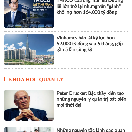
THACO của ông Trần Bá Dương
lãi lớn trở lại nhưng vẫn "gánh"
khối nợ hơn 164.000 tỷ đồng
Vinhomes báo lãi kỷ lục hơn
52.000 tỷ đồng sau 6 tháng, gấp
gần 5 lần cùng kỳ
KHOA HỌC QUẢN LÝ
Peter Drucker: Bậc thầy kiến tạo
những nguyên lý quản trị bất biến
mọi thời đại
Những nguyên tắc lãnh đạo quan