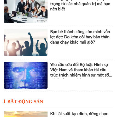
trọng từ các nhà quản trị mà bạn
nên biết
Bạn bè thành công còn mình vẫn
lẹt đẹt: Do kém cỏi hay bản thân
đang chạy khác múi giờ?
Yêu cầu sửa đổi Bộ luật Hình sự
Việt Nam và tham khảo tái cấu
trúc trách nhiệm hình sự một số
tội danh trong kỷ nguyên trí tuệ
nhân tạo
BẤT ĐỘNG SẢN
Khi lãi suất tạo đỉnh, đừng chọn