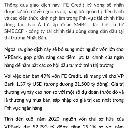
Thông qua giao dịch này, FE Credit kỳ vọng sẽ nhận
được sự hỗ trợ về nguồn vốn, năng lực quản trị điều hành
và các kiến thức kinh nghiệm trong lĩnh vực tài chính tiêu
dùng tại châu Á từ Tập đoàn SMBC, đặc biệt là từ
SMBCCF - công ty tài chính tiêu dùng đang dẫn đầu tại
thị trường Nhật Bản.
Ngoài ra, giao dịch này sẽ bổ sung một nguồn vốn lớn cho
VPBank, góp phần nâng cao tiềm lực tài chính của ngân
hàng để nắm bắt các cơ hội đầu tư mới trên thị trường.
Với việc bán bán 49% vốn FE Credit, sẽ mang về cho VP
Bank 1,37 tỷ USD (tương đương 31.500 tỷ đồng). Giá trị
thương vụ này cao hơn so với một số dự đoán trước đó và
là thương vụ mua bán, sáp nhập có giá trị cao nhất trong
lĩnh vực ngân hàng
Tính đến cuối năm 2020, nguồn vốn chủ sở hữu của
VPBank đạt 52.793 tỷ đồng, tăng 25,1% so với năm