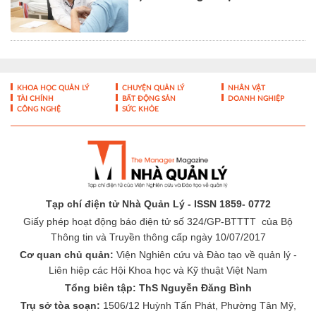
công bằng robot tại Vinmec Cần
Thơ
Cập nhật bằng chứng khoa học
trong chẩn đoán và điều trị bệnh
lý tiêu hóa - gan mật
KHOA HỌC QUẢN LÝ
CHUYỆN QUẢN LÝ
NHÂN VẬT
TÀI CHÍNH
BẤT ĐỘNG SẢN
DOANH NGHIỆP
CÔNG NGHỆ
SỨC KHỎE
Tạp chí điện tử Nhà Quản Lý - ISSN 1859- 0772