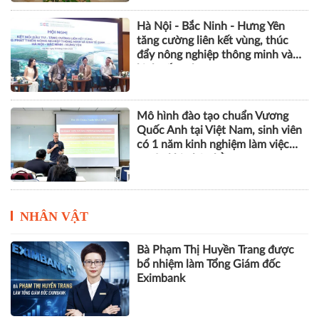
Khởi động dự án SMS-MP, góp
phần bảo vệ tầng ozone và giảm
phát thải khí nhà kính
Hà Nội - Bắc Ninh - Hưng Yên
tăng cường liên kết vùng, thúc
đẩy nông nghiệp thông minh và
kinh tế xanh
Mô hình đào tạo chuẩn Vương
Quốc Anh tại Việt Nam, sinh viên
có 1 năm kinh nghiệm làm việc
trước khi nhận bằng
NHÂN VẬT