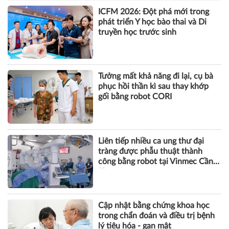
đầu vượt mốc 115.000 xe sau nửa
năm
SỨC KHỎE
ICFM 2026: Đột phá mới trong
phát triển Y học bào thai và Di
truyền học trước sinh
Tưởng mất khả năng đi lại, cụ bà
phục hồi thần kì sau thay khớp
gối bằng robot CORI
Liên tiếp nhiều ca ung thư đại
tràng được phẫu thuật thành