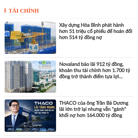
Chuyển đổi số trong lĩnh
Xây dựng “lá chắn số” bảo
vực sức khỏe được ghi
vệ trẻ em Việt Nam trên
nhận tại giải thưởng đổi
không gian mạng
mới sáng tạo 2026
TÀI CHÍNH
Xây dựng Hòa Bình phát hành
hơn 51 triệu cổ phiếu để hoán đổi
hơn 514 tỷ đồng nợ
Novaland báo lãi 912 tỷ đồng,
khoản thu tài chính hơn 1.700 tỷ
đồng trở thành điểm tựa lợi
nhuận