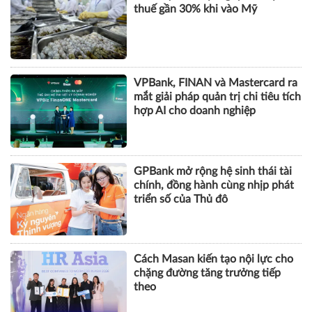
DOANH NGHIỆP
Tôm Việt đối mặt nguy cơ chịu
thuế gần 30% khi vào Mỹ
VPBank, FINAN và Mastercard ra
mắt giải pháp quản trị chi tiêu tích
hợp AI cho doanh nghiệp
GPBank mở rộng hệ sinh thái tài
chính, đồng hành cùng nhịp phát
triển số của Thủ đô