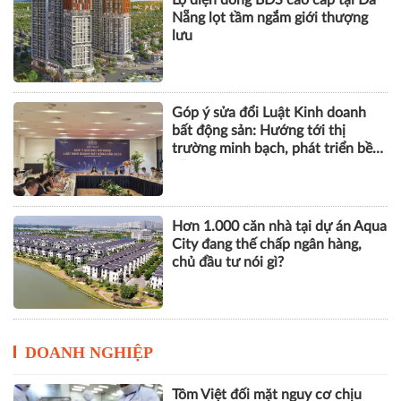
Khu phố thương mại SOHO tại
The Global City: Nơi bản sắc giao
thương song hành nhịp sống toàn
cầu
Lộ diện dòng BĐS cao cấp tại Đà
Nẵng lọt tầm ngắm giới thượng
lưu
Góp ý sửa đổi Luật Kinh doanh
bất động sản: Hướng tới thị
trường minh bạch, phát triển bền
vững
Hơn 1.000 căn nhà tại dự án Aqua
City đang thế chấp ngân hàng,
chủ đầu tư nói gì?