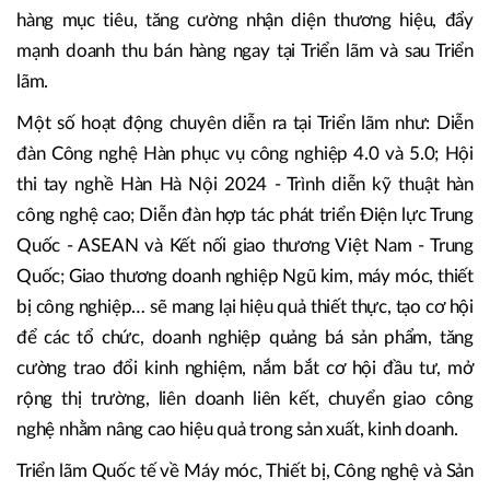
nghệ mới, máy móc tiên tiến, hứa hẹn tạo ra một không
gian lý tưởng để các doanh nghiệp, giới chuyên môn, các
tổ chức hiệp hội ngành hàng những người quan tâm đến
ngành công nghiệp Việt Nam và quốc tế giao lưu học hỏi
kinh nghiệm, chia sẻ kiến thức, tiếp cận trực tiếp với khách
hàng mục tiêu, tăng cường nhận diện thương hiệu, đẩy
mạnh doanh thu bán hàng ngay tại Triển lãm và sau Triển
lãm.
Một số hoạt động chuyên diễn ra tại Triển lãm như: Diễn
đàn Công nghệ Hàn phục vụ công nghiệp 4.0 và 5.0; Hội
thi tay nghề Hàn Hà Nội 2024 - Trình diễn kỹ thuật hàn
công nghệ cao; Diễn đàn hợp tác phát triển Điện lực Trung
Quốc - ASEAN và Kết nối giao thương Việt Nam - Trung
Quốc; Giao thương doanh nghiệp Ngũ kim, máy móc, thiết
bị công nghiệp… sẽ mang lại hiệu quả thiết thực, tạo cơ hội
để các tổ chức, doanh nghiệp quảng bá sản phẩm, tăng