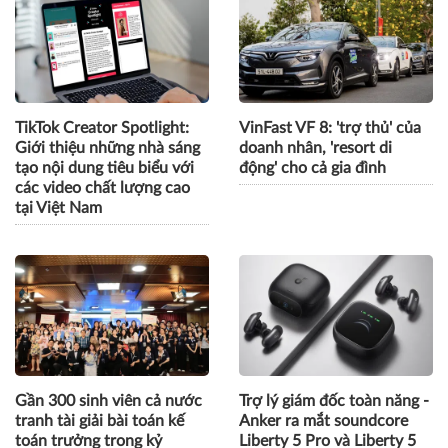
VILOG 2026 quy tụ hơn
VietOffice 2026 quy tụ 130
450 doanh nghiệp, thúc
doanh nghiệp, trình diễn
đẩy phát triển logistics
loạt giải pháp văn phòng
thông minh và bền vững
thông minh
TikTok Creator Spotlight:
VinFast VF 8: 'trợ thủ' của
Giới thiệu những nhà sáng
doanh nhân, 'resort di
tạo nội dung tiêu biểu với
động' cho cả gia đình
các video chất lượng cao
tại Việt Nam