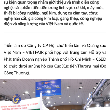
16/05/2024 13:29
Hạ Anh
Sáng 16/5 tại Hà Nội, Triển lãm Quốc tế về Máy móc,
Thiết bị, Công nghệ và Sản phẩm Công nghiệp lần thứ 19
- VINAMAC EXPO 2024 đã chính thức khai mạc. Đây là
sự kiện quan trọng nhằm giới thiệu và trình diễn công
nghệ, sản phẩm tiên tiến trong lĩnh vực cơ khí, máy móc,
thiết bị công nghiệp, ngũ kim, dụng cụ cầm tay, công
nghệ hàn cắt, gia công kim loại, gang thép, công nghiệp
điện và năng lượng của Việt Nam và quốc tế.
Triển lãm do Công ty CP Hội chợ Triển lãm và Quảng cáo
Việt Nam – VIETFAIR phối hợp với Trung tâm Hỗ trợ và
Phát triển Doanh nghiệp Thành phố Hồ Chí Minh – CSED
tổ chức dưới sự ủng hộ của Cục Xúc tiến Thương mại (Bộ
Công Thương).