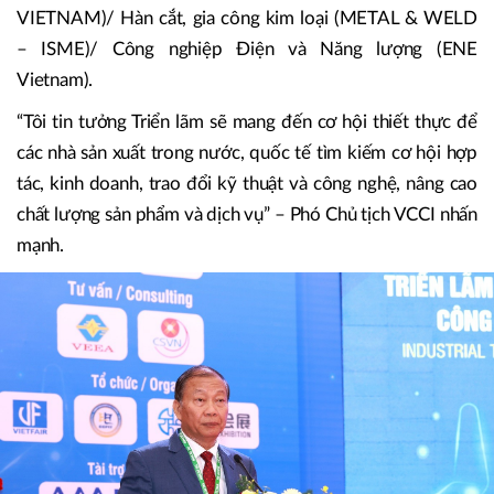
(VCCI) cho biết, VINAMAC EXPO 2024 lần thứ 19 tại Hà
Nội quy tụ hơn 300 gian hàng của 250 tổ chức doanh
nghiệp Việt Nam và quốc tế, trưng bày sản phẩm gồm các
lĩnh vực chính: Cơ khí, máy móc, thiết bị công nghiệp, Tự
động hóa / Ngũ kim và dụng cụ cầm tay (HMET EXPO
VIETNAM)/ Hàn cắt, gia công kim loại (METAL & WELD
– ISME)/ Công nghiệp Điện và Năng lượng (ENE
Vietnam).
“Tôi tin tưởng Triển lãm sẽ mang đến cơ hội thiết thực để
các nhà sản xuất trong nước, quốc tế tìm kiếm cơ hội hợp
tác, kinh doanh, trao đổi kỹ thuật và công nghệ, nâng cao
chất lượng sản phẩm và dịch vụ” – Phó Chủ tịch VCCI nhấn
mạnh.