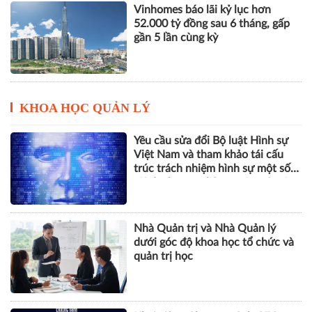
THACO của ông Trần Bá Dương
lãi lớn trở lại nhưng vẫn "gánh"
khối nợ hơn 164.000 tỷ đồng
Vinhomes báo lãi kỷ lục hơn
52.000 tỷ đồng sau 6 tháng, gấp
gần 5 lần cùng kỳ
KHOA HỌC QUẢN LÝ
Yêu cầu sửa đổi Bộ luật Hình sự
Việt Nam và tham khảo tái cấu
trúc trách nhiệm hình sự một số
tội danh trong kỷ nguyên trí tuệ
nhân tạo