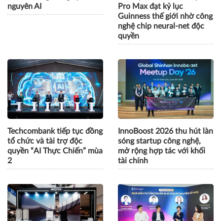
Gần 300 sinh viên cả nước
Trợ lý giám đốc toàn năng -
tranh tài giải bài toán kế
Anker ra mắt soundcore
toán trưởng trong kỷ
Liberty 5 Pro và Liberty 5
nguyên AI
Pro Max đạt kỷ lục
Guinness thế giới nhờ công
nghệ chip neural-net độc
quyền
Techcombank tiếp tục đồng
InnoBoost 2026 thu hút làn
tổ chức và tài trợ độc
sóng startup công nghệ,
quyền “AI Thực Chiến” mùa
mở rộng hợp tác với khối