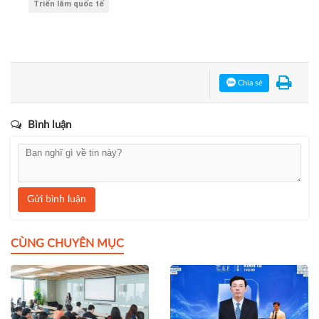
Bạn đang đọc bài viết
"VINAMAC EXPO 2024: Hướng tới
sản xuất xanh, thương mại, năng lượng và công nghiệp
xanh"
tại chuyên mục
Công nghệ
.
VINAMAC EXPO 2024
sản xuất xanh
công nghiệp xanh
Triển lãm quốc tế
Chia sẻ
Bình luận
Gửi bình luận