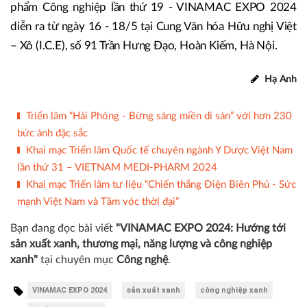
cường trao đổi kinh nghiệm, nắm bắt cơ hội đầu tư, mở
rộng thị trường, liên doanh liên kết, chuyển giao công
nghệ nhằm nâng cao hiệu quả trong sản xuất, kinh doanh.
Triển lãm Quốc tế về Máy móc, Thiết bị, Công nghệ và Sản
phẩm Công nghiệp lần thứ 19 - VINAMAC EXPO 2024
diễn ra từ ngày 16 - 18/5 tại Cung Văn hóa Hữu nghị Việt
– Xô (I.C.E), số 91 Trần Hưng Đạo, Hoàn Kiếm, Hà Nội.
Hạ Anh
Triển lãm “Hải Phòng - Bừng sáng miền di sản” với hơn 230
bức ảnh đặc sắc
Khai mạc Triển lãm Quốc tế chuyên ngành Y Dược Việt Nam
lần thứ 31 – VIETNAM MEDI-PHARM 2024
Khai mạc Triển lãm tư liệu “Chiến thắng Điện Biên Phủ - Sức
mạnh Việt Nam và Tầm vóc thời đại”