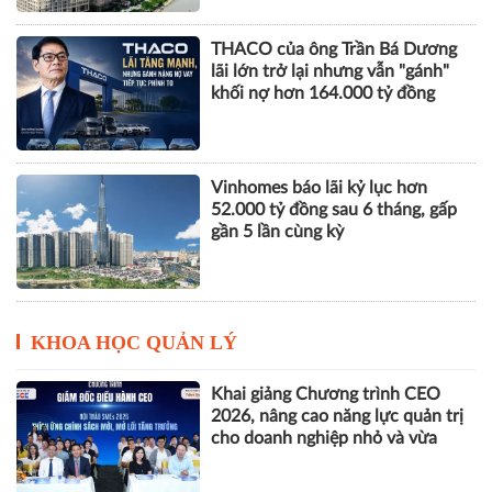
THACO của ông Trần Bá Dương
lãi lớn trở lại nhưng vẫn "gánh"
khối nợ hơn 164.000 tỷ đồng
Vinhomes báo lãi kỷ lục hơn
52.000 tỷ đồng sau 6 tháng, gấp
gần 5 lần cùng kỳ
KHOA HỌC QUẢN LÝ
Khai giảng Chương trình CEO
2026, nâng cao năng lực quản trị
cho doanh nghiệp nhỏ và vừa