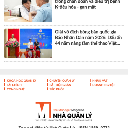
trong chẩn đoán và điều trị bệnh
lý tiêu hóa - gan mật
Giải vô địch bóng bàn quốc gia
Báo Nhân Dân năm 2026: Dấu ấn
44 năm nâng tầm thể thao Việt
Nam
KHOA HỌC QUẢN LÝ
CHUYỆN QUẢN LÝ
NHÂN VẬT
TÀI CHÍNH
BẤT ĐỘNG SẢN
DOANH NGHIỆP
CÔNG NGHỆ
SỨC KHỎE
Tạp chí điện tử Nhà Quản Lý - ISSN 1859- 0772