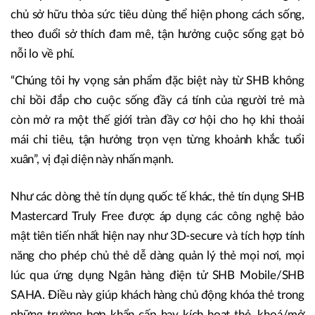
chủ sở hữu thỏa sức tiêu dùng thể hiện phong cách sống,
theo đuổi sở thích đam mê, tận hưởng cuộc sống gạt bỏ
nỗi lo về phí.
“Chúng tôi hy vọng sản phẩm đặc biệt này từ SHB không
chỉ bồi đắp cho cuộc sống đầy cá tính của người trẻ mà
còn mở ra một thế giới tràn đầy cơ hội cho họ khi thoải
mái chi tiêu, tận hưởng trọn vẹn từng khoảnh khắc tuổi
xuân”, vị đại diện này nhấn mạnh.
Như các dòng thẻ tín dụng quốc tế khác, thẻ tín dụng SHB
Mastercard Truly Free được áp dụng các công nghệ bảo
mật tiên tiến nhất hiện nay như 3D-secure và tích hợp tính
năng cho phép chủ thẻ dễ dàng quản lý thẻ mọi nơi, mọi
lúc qua ứng dụng Ngân hàng điện tử SHB Mobile/SHB
SAHA. Điều này giúp khách hàng chủ động khóa thẻ trong
những trường hợp khẩn cấp hay kích hoạt thẻ, khoá/mở