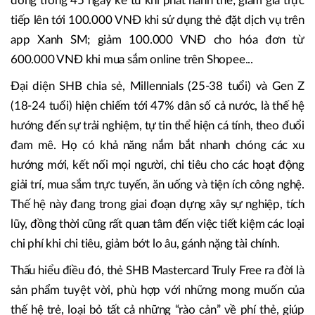
đồng trong 45 ngày kể từ khi phát hành thẻ; giảm giá trực
tiếp lên tới 100.000 VNĐ khi sử dụng thẻ đặt dịch vụ trên
app Xanh SM; giảm 100.000 VNĐ cho hóa đơn từ
600.000 VNĐ khi mua sắm online trên Shopee...
Đại diện SHB chia sẻ, Millennials (25-38 tuổi) và Gen Z
(18-24 tuổi) hiện chiếm tới 47% dân số cả nước, là thế hệ
hướng đến sự trải nghiệm, tự tin thể hiện cá tính, theo đuổi
đam mê. Họ có khả năng nắm bắt nhanh chóng các xu
hướng mới, kết nối mọi người, chi tiêu cho các hoạt động
giải trí, mua sắm trực tuyến, ăn uống và tiện ích công nghệ.
Thế hệ này đang trong giai đoạn dựng xây sự nghiệp, tích
lũy, đồng thời cũng rất quan tâm đến việc tiết kiệm các loại
chi phí khi chi tiêu, giảm bớt lo âu, gánh nặng tài chính.
Thấu hiểu điều đó, thẻ SHB Mastercard Truly Free ra đời là
sản phẩm tuyệt vời, phù hợp với những mong muốn của
thế hệ trẻ, loại bỏ tất cả những “rào cản” về phí thẻ, giúp