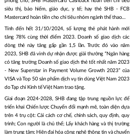
phòng chờ; SHB Mastercard Cashback hoàn tiền chi tiêu
siêu thị, bảo hiểm, giáo dục, y tế; hay thẻ SHB - FCB
Mastercard hoàn tiền cho chi tiêu nhóm ngành thể thao…
Tính đến hết 31/10/2024, số lượng thẻ phát hành mới
tăng 78% cùng thời điểm 2023. Doanh số giao dịch các
dòng thẻ này tăng gấp gần 1,5 lần. Trước đó vào năm
2023, SHB đã vinh dự nhận được giải thưởng “Ngân hàng
có tăng trưởng Doanh số giao dịch thẻ tốt nhất năm 2023
- New Superstar in Payment Volume Growth 2023” của
VISA và Top 50 sản phẩm dịch vụ tin dùng Việt Nam 2023
do Tạp chí Kinh tế Việt Nam trao tặng.
Giai đoạn 2024-2028, SHB đang tập trung nguồn lực để
triển khai Chiến lược Chuyển đổi mạnh mẽ, toàn diện dựa
trên 4 trụ cột: Cải cách cơ chế, chính sách, quy định, quy
trình; Con người là chủ thể; Lấy khách hàng và thị trường
làm trung tâm; Hiện đại hóa công nghệ thông tin và chuyển