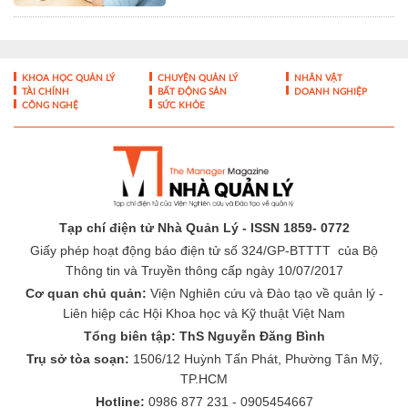
KHOA HỌC QUẢN LÝ
CHUYỆN QUẢN LÝ
NHÂN VẬT
TÀI CHÍNH
BẤT ĐỘNG SẢN
DOANH NGHIỆP
CÔNG NGHỆ
SỨC KHỎE
Tạp chí điện tử Nhà Quản Lý - ISSN 1859- 0772
Giấy phép hoạt động báo điện tử số 324/GP-BTTTT của Bộ
Thông tin và Truyền thông cấp ngày 10/07/2017
Cơ quan chủ quản:
Viện Nghiên cứu và Đào tạo về quản lý -
Liên hiệp các Hội Khoa học và Kỹ thuật Việt Nam
Tổng biên tập: ThS Nguyễn Đăng Bình
Trụ sở tòa soạn:
1506/12 Huỳnh Tấn Phát, Phường Tân Mỹ,
TP.HCM
Hotline:
0986 877 231 - 0905454667