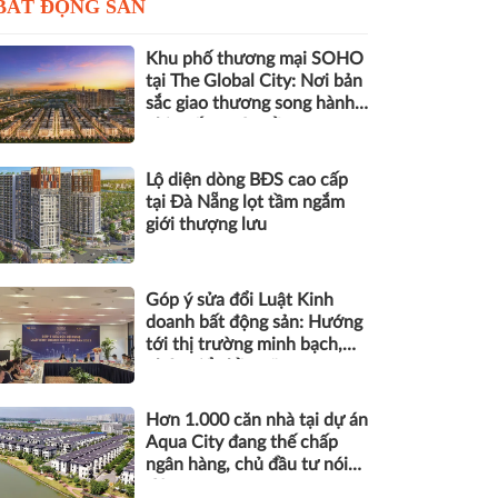
BẤT ĐỘNG SẢN
Khu phố thương mại SOHO
tại The Global City: Nơi bản
sắc giao thương song hành
nhịp sống toàn cầu
Lộ diện dòng BĐS cao cấp
tại Đà Nẵng lọt tầm ngắm
giới thượng lưu
Góp ý sửa đổi Luật Kinh
doanh bất động sản: Hướng
tới thị trường minh bạch,
phát triển bền vững
Hơn 1.000 căn nhà tại dự án
Aqua City đang thế chấp
ngân hàng, chủ đầu tư nói
gì?