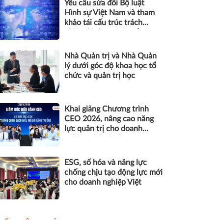
Yêu cầu sửa đổi Bộ luật
Hình sự Việt Nam và tham
khảo tái cấu trúc trách
nhiệm hình sự một số tội
danh trong kỷ nguyên trí tuệ
nhân tạo
Nhà Quản trị và Nhà Quản
lý dưới góc độ khoa học tổ
chức và quản trị học
Khai giảng Chương trình
CEO 2026, nâng cao năng
lực quản trị cho doanh
nghiệp nhỏ và vừa
ESG, số hóa và năng lực
chống chịu tạo động lực mới
cho doanh nghiệp Việt