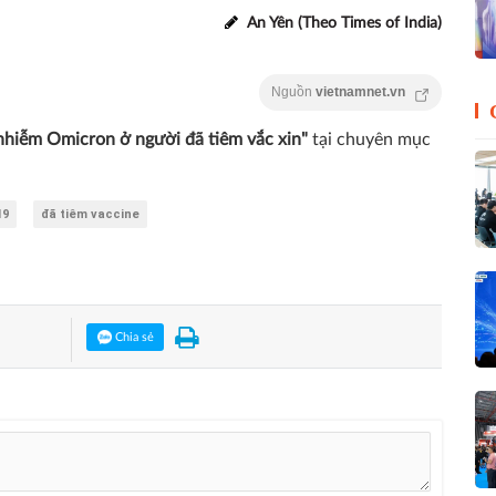
An Yên (Theo Times of India)
Nguồn
vietnamnet.vn
nhiễm Omicron ở người đã tiêm vắc xin"
tại chuyên mục
19
đã tiêm vaccine
Chia sẻ