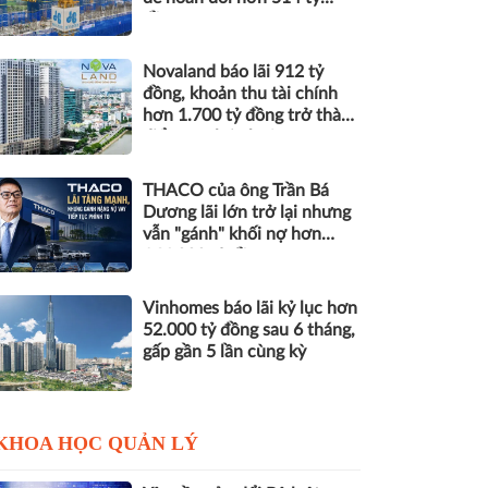
đồng nợ
Novaland báo lãi 912 tỷ
đồng, khoản thu tài chính
hơn 1.700 tỷ đồng trở thành
điểm tựa lợi nhuận
THACO của ông Trần Bá
Dương lãi lớn trở lại nhưng
vẫn "gánh" khối nợ hơn
164.000 tỷ đồng
Vinhomes báo lãi kỷ lục hơn
52.000 tỷ đồng sau 6 tháng,
gấp gần 5 lần cùng kỳ
KHOA HỌC QUẢN LÝ