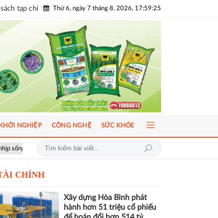
sách tạp chí
Thứ 6, ngày 7 tháng 8, 2026, 17:59:27
KHỞI NGHIỆP
CÔNG NGHỆ
SỨC KHỎE
ICFM 2026: Đột phá mới trong phát triển Y học bào thai và Di truyền h
TÀI CHÍNH
Xây dựng Hòa Bình phát
hành hơn 51 triệu cổ phiếu
để hoán đổi hơn 514 tỷ