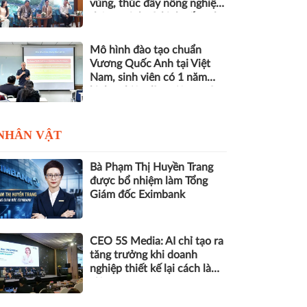
vùng, thúc đẩy nông nghiệp
thông minh và kinh tế xanh
Mô hình đào tạo chuẩn
Vương Quốc Anh tại Việt
Nam, sinh viên có 1 năm
kinh nghiệm làm việc trước
khi nhận bằng
NHÂN VẬT
Bà Phạm Thị Huyền Trang
được bổ nhiệm làm Tổng
Giám đốc Eximbank
CEO 5S Media: AI chỉ tạo ra
tăng trưởng khi doanh
nghiệp thiết kế lại cách làm
việc