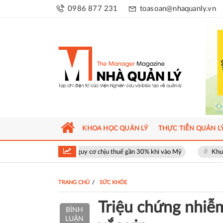
0986 877 231
toasoan@nhaquanly.vn
KHOA HỌC QUẢN LÝ
THỰC TIỄN QUẢN L
ối mặt nguy cơ chịu thuế gần 30% khi vào Mỹ
Khu phố thương mại SOH
TRANG CHỦ
SỨC KHỎE
Triệu chứng nhiễ
BÌNH
LUẬN