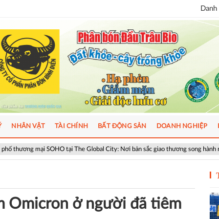
Danh 
Ý
NHÂN VẬT
TÀI CHÍNH
BẤT ĐỘNG SẢN
DOANH NGHIỆP
O tại The Global City: Nơi bản sắc giao thương song hành nhịp sống toàn cầu
m Omicron ở người đã tiêm