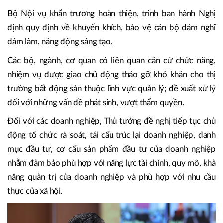
cấp thông tin liên quan bất động sản, sản phẩm của doanh
nghiệp, được thông tin về các chính sách của Đảng, Nhà
nước liên quan bất động sản.
Thanh tra Chính phủ tăng cường thanh tra công vụ đột
xuất ở một số địa phương.
Bộ Nội vụ khẩn trương hoàn thiện, trình ban hành Nghị
định quy định về khuyến khích, bảo vệ cán bộ dám nghĩ
dám làm, năng động sáng tạo.
Các bộ, ngành, cơ quan có liên quan căn cứ chức năng,
nhiệm vụ được giao chủ động tháo gỡ khó khăn cho thị
trường bất động sản thuộc lĩnh vực quản lý; đề xuất xử lý
đối với những vấn đề phát sinh, vượt thẩm quyền.
Đối với các doanh nghiệp, Thủ tướng đề nghị tiếp tục chủ
động tổ chức rà soát, tái cấu trúc lại doanh nghiệp, danh
mục đầu tư, cơ cấu sản phẩm đầu tư của doanh nghiệp