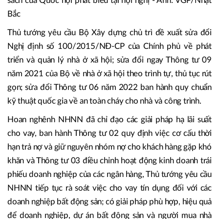
GS.TS. Hoàng Văn Cường, Ủy viên Ủy ban Tài chính ngân
sách của Quốc hội phát biểu tại hội nghị - Ảnh: VGP/Nhật
Bắc
Thủ tướng yêu cầu Bộ Xây dựng chủ trì đề xuất sửa đổi
Nghị định số 100/2015/NĐ-CP của Chính phủ về phát
triển và quản lý nhà ở xã hội; sửa đổi ngay Thông tư 09
năm 2021 của Bộ về nhà ở xã hội theo trình tự, thủ tục rút
gọn; sửa đổi Thông tư 06 năm 2022 ban hành quy chuẩn
kỹ thuật quốc gia về an toàn cháy cho nhà và công trình.
Hoan nghênh NHNN đã chỉ đạo các giải pháp hạ lãi suất
cho vay, ban hành Thông tư 02 quy định việc cơ cấu thời
hạn trả nợ và giữ nguyên nhóm nợ cho khách hàng gặp khó