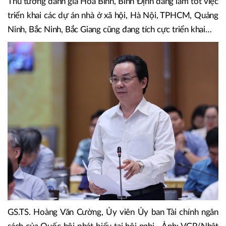
quả gói hỗ trợ 120.000 tỷ đồng theo Nghị quyết số
33/NQ-CP ngày 11/3/2023 của Chính phủ và gói hỗ trợ
tín dụng theo Nghị quyết số 11/NQ-CP của Chính phủ về
Chương trình phục hồi kinh tế.
Thủ tướng đánh giá Hòa Bình, Bình Định đang làm tốt việc
triển khai các dự án nhà ở xã hội, Hà Nội, TPHCM, Quảng
Ninh, Bắc Ninh, Bắc Giang cũng đang tích cực triển khai…