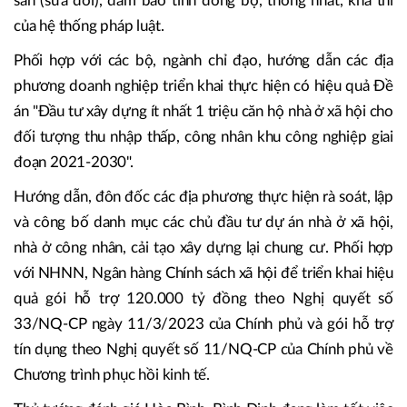
Quyết định số 1435/QĐ-TTg của Thủ tướng Chính phủ.
Bộ Xây dựng phối hợp với các bộ, cơ quan liên quan tiếp
tục nghiên cứu, hoàn thiện hồ sơ xây dựng Luật Đất đai
(sửa đổi), Luật Nhà ở (sửa đổi), Luật Kinh doanh bất động
sản (sửa đổi), đảm bảo tính đồng bộ, thống nhất, khả thi
của hệ thống pháp luật.
Phối hợp với các bộ, ngành chỉ đạo, hướng dẫn các địa
phương doanh nghiệp triển khai thực hiện có hiệu quả Đề
án "Đầu tư xây dựng ít nhất 1 triệu căn hộ nhà ở xã hội cho
đối tượng thu nhập thấp, công nhân khu công nghiệp giai
đoạn 2021-2030".
Hướng dẫn, đôn đốc các địa phương thực hiện rà soát, lập
và công bố danh mục các chủ đầu tư dự án nhà ở xã hội,
nhà ở công nhân, cải tạo xây dựng lại chung cư. Phối hợp
với NHNN, Ngân hàng Chính sách xã hội để triển khai hiệu