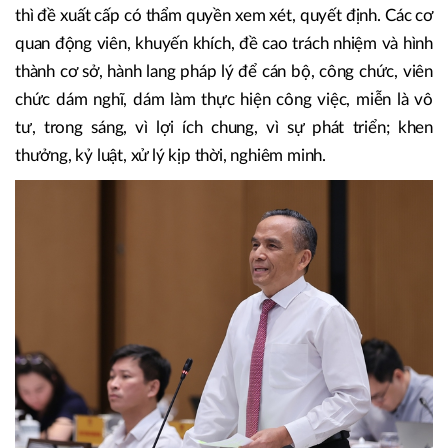
không hình thức.
Thứ sáu, giải pháp về tổ chức thực hiện và giải pháp con
người. Căn cứ vào chức năng, nhiệm vụ, quyền hạn, các
bộ, ngành, địa phương phải chủ động thực hiện các giải
pháp nói trên theo thẩm quyền, nếu vượt quá thẩm quyền
thì đề xuất cấp có thẩm quyền xem xét, quyết định. Các cơ
quan động viên, khuyến khích, đề cao trách nhiệm và hình
thành cơ sở, hành lang pháp lý để cán bộ, công chức, viên
chức dám nghĩ, dám làm thực hiện công việc, miễn là vô
tư, trong sáng, vì lợi ích chung, vì sự phát triển; khen
thưởng, kỷ luật, xử lý kịp thời, nghiêm minh.