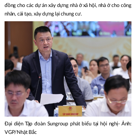
đã được giao cụ thể tại Quyết định số 338/QĐ-TTg ngày
03/4/2023 của Thủ tướng Chính phủ phê duyệt Đề án
"Đầu tư xây dựng ít nhất 1 triệu căn hộ nhà ở xã hội cho
đối tượng thu nhập thấp, công nhân khu công nghiệp giai
đoạn 2021-2030" và Chương trình tín dụng 120.000 tỷ
đồng cho các dự án xây dựng nhà ở xã hội, nhà ở cho công
nhân, cải tạo, xây dựng lại chung cư.