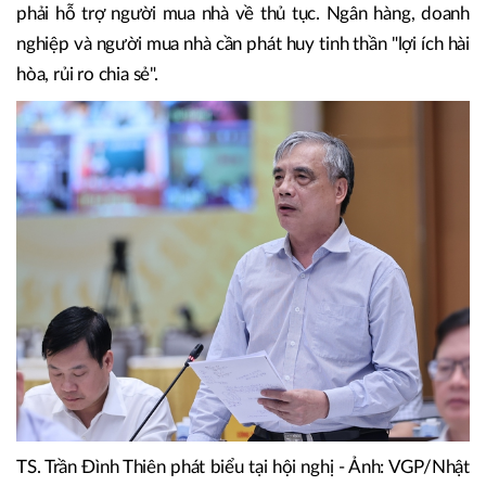
Các ngân hàng thương mại tiếp tục chia sẻ với doanh
nghiệp, người dân, tạo điều kiện hạ lãi suất cho vay, đơn
giản hoá các thủ tục hành chính cho vay; phát huy cơ sở dữ
liệu dân cư trong quản lý, cho vay tín dụng. Doanh nghiệp
phải hỗ trợ người mua nhà về thủ tục. Ngân hàng, doanh
nghiệp và người mua nhà cần phát huy tinh thần "lợi ích hài
hòa, rủi ro chia sẻ".