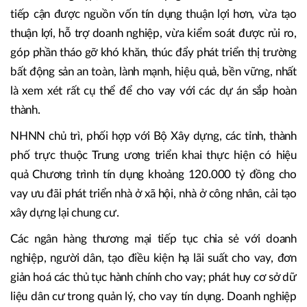
khăn và Thông tư 03 điều chỉnh hoạt động kinh doanh trái
phiếu doanh nghiệp của các ngân hàng, Thủ tướng yêu cầu
NHNN tiếp tục rà soát việc cho vay tín dụng đối với các
doanh nghiệp bất động sản; có giải pháp phù hợp, hiệu quả
để doanh nghiệp, dự án bất động sản và người mua nhà
tiếp cận được nguồn vốn tín dụng thuận lợi hơn, vừa tạo
thuận lợi, hỗ trợ doanh nghiệp, vừa kiểm soát được rủi ro,
góp phần tháo gỡ khó khăn, thúc đẩy phát triển thị trường
bất động sản an toàn, lành mạnh, hiệu quả, bền vững, nhất
là xem xét rất cụ thể để cho vay với các dự án sắp hoàn
thành.
NHNN chủ trì, phối hợp với Bộ Xây dựng, các tỉnh, thành
phố trực thuộc Trung ương triển khai thực hiện có hiệu
quả Chương trình tín dụng khoảng 120.000 tỷ đồng cho
vay ưu đãi phát triển nhà ở xã hội, nhà ở công nhân, cải tạo
xây dựng lại chung cư.