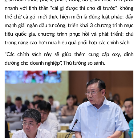
tiền M2; đẩy mạnh việc khoanh nợ, cơ cấu lại nợ, giãn,
hoãn nợ…); phối hợp đồng bộ, chặt chẽ, hài hòa với chính
sách tài khoá mở rộng hợp lý, có trọng tâm, trọng điểm,
hiệu quả, nhanh chóng, dứt khoát (với các biện pháp giảm,
giãn hoãn thuế, phí, lệ phí…, trong đó giảm thuế VAT phải
nhanh với tinh thần "cái gì được thì cho đi trước", không
thể chờ cả gói mới thực hiện miễn là đúng luật pháp; đẩy
mạnh giải ngân đầu tư công; triển khai 3 chương trình mục
tiêu quốc gia, chương trình phục hồi và phát triển); chú
trọng nâng cao hơn nữa hiệu quả phối hợp các chính sách.
"Các chính sách này sẽ giúp thêm cung cấp oxy, dinh
dưỡng cho doanh nghiệp", Thủ tướng so sánh.