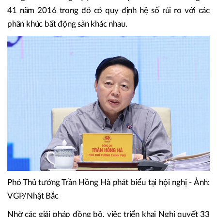
Trong 5 tháng đầu năm, tín dụng vào kinh doanh bất động
sản tăng 14%. Thực hiện Thông tư 02 của NHNN, đến
31/5, đã có 17 ngân hàng thực hiện cơ cấu lại thời hạn trả
nợ cho các khách hàng với tổng số vốn hơn 14.300 tỷ
đồng. NHNN đang lấy ý kiến với dự thảo sửa đổi Thông tư
41 năm 2016 trong đó có quy định hệ số rủi ro với các
phân khúc bất động sản khác nhau.