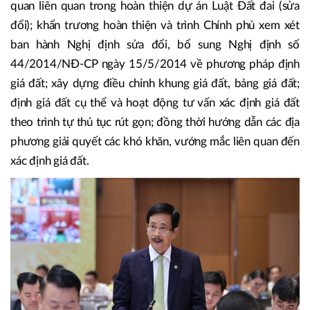
cứu hình thành quỹ phát triển nhà ở xã hội cho công nhân;
thúc đẩy tăng cường hợp tác công tư trong phát triển nhà
ở xã hội…
Bộ Tài nguyên và Môi trường tiếp tục phối hợp với các cơ
quan liên quan trong hoàn thiện dự án Luật Đất đai (sửa
đổi); khẩn trương hoàn thiện và trình Chính phủ xem xét
ban hành Nghị định sửa đổi, bổ sung Nghị định số
44/2014/NĐ-CP ngày 15/5/2014 về phương pháp định
giá đất; xây dựng điều chỉnh khung giá đất, bảng giá đất;
định giá đất cụ thể và hoạt động tư vấn xác định giá đất
theo trình tự thủ tục rút gọn; đồng thời hướng dẫn các địa
phương giải quyết các khó khăn, vướng mắc liên quan đến
xác định giá đất.