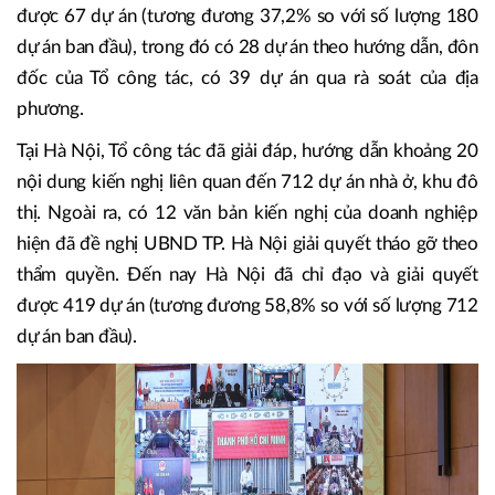
cấp phép xây dựng, chuyển nhượng dự án…
Riêng tại TPHCM, Tổ công tác đã hướng dẫn, giải đáp
khoảng 30 nội dung kiến nghị liên quan tới 180 dự án nhà
ở, khu đô thị; cùng 37 văn bản kiến nghị của doanh nghiệp
và người dân. Đến nay, TPHCM đã chỉ đạo và giải quyết
được 67 dự án (tương đương 37,2% so với số lượng 180
dự án ban đầu), trong đó có 28 dự án theo hướng dẫn, đôn
đốc của Tổ công tác, có 39 dự án qua rà soát của địa
phương.
Tại Hà Nội, Tổ công tác đã giải đáp, hướng dẫn khoảng 20
nội dung kiến nghị liên quan đến 712 dự án nhà ở, khu đô
thị. Ngoài ra, có 12 văn bản kiến nghị của doanh nghiệp
hiện đã đề nghị UBND TP. Hà Nội giải quyết tháo gỡ theo
thẩm quyền. Đến nay Hà Nội đã chỉ đạo và giải quyết
được 419 dự án (tương đương 58,8% so với số lượng 712
dự án ban đầu).