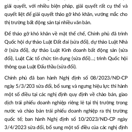
được xây dựng với các giải pháp đồng bộ, toàn diện,
hướng tới mục tiêu tháo gỡ trên cả 3 phương diện, gồm
pháp lý, tín dụng và cung cầu bất động sản, nhất là về nhà ở
xã hội.
Chính phủ, Thủ tướng Chính phủ đã ban hành nhiều chỉ đạo
giải quyết, với nhiều biện pháp, giải quyết rất cụ thể và
quyết liệt để giải quyết tháo gỡ khó khăn, vướng mắc cho
thị trường bất động sản tại nhiều văn bản.
Để tháo gỡ khó khăn về mặt thể chế, Chính phủ đã trình
Quốc hội dự thảo Luật Đất đai (sửa đổi), dự thảo Luật Nhà
ở (sửa đổi), dự thảo Luật Kinh doanh bất động sản (sửa
đổi), Luật Các tổ chức tín dụng (sửa đổi)…; trình Quốc hội
thông qua Luật Đấu thầu (sửa đổi).
Chính phủ đã ban hành Nghị định số 08/2023/NĐ-CP
ngày 5/3/203 sửa đổi, bổ sung và ngưng hiệu lực thi hành