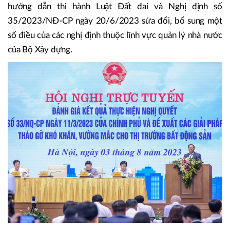
một số điều tại các nghị định quy định về chào bán, giao
dịch trái phiếu doanh nghiệp riêng lẻ tại thị trường trong
nước và chào bán trái phiếu doanh nghiệp ra thị trường
quốc tế; ban hành Nghị định số 10/2023/NĐ-CP ngày
3/4/2023 sửa đổi, bổ sung một số điều của các nghị định
hướng dẫn thi hành Luật Đất đai và Nghị định số
35/2023/NĐ-CP ngày 20/6/2023 sửa đổi, bổ sung một
số điều của các nghị định thuộc lĩnh vực quản lý nhà nước
của Bộ Xây dựng.