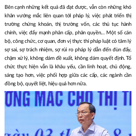
giúp tình hình tháng sau tốt hơn tháng trước, quý sau tốt
hơn quý trước và hy vọng năm 2023 sẽ tốt hơn năm
2022. Tuy nhiên, có nhiều vấn đề vướng mắc kéo dài nhiều
năm, không thể giải quyết bằng một cuộc họp, một văn
bản hay một năm, một quý.
Bên cạnh những kết quả đã đạt được, vẫn còn những khó
khăn vướng mắc liên quan tới pháp lý, việc phát triển thị
trường chứng khoán, thị trường vốn, các thủ tục hành
chính, việc đẩy mạnh phân cấp, phân quyền… Một số cán
bộ, công chức, cơ quan, đơn vị thực thi pháp luật có tâm lý
sợ sai, sợ trách nhiệm, sợ rủi ro pháp lý dẫn đến đùn đẩy,
chậm xử lý, không dám đề xuất, không dám quyết định. Tổ
chức thực hiện vẫn là khâu yếu, cần linh hoạt, chủ động,
sáng tạo hơn, việc phối hợp giữa các cấp, các ngành cần
đồng bộ, quyết liệt, hiệu quả hơn nữa.