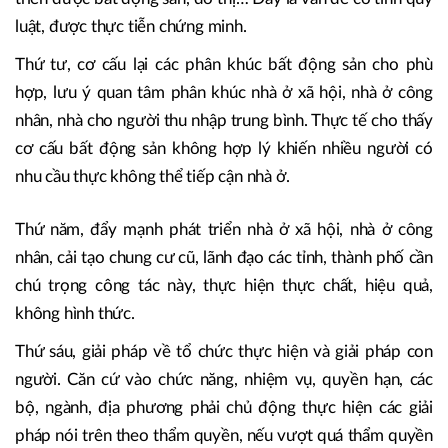
đẹp, thuận lợi về giao thông cần ưu tiên dành cho sản xuất
kinh doanh, từ đó mới tạo công ăn việc làm, thu hút người
đến làm, có người đến làm thì mới có người đến ở, có
người đến ở thì mới có người mua nhà, từ đó mới phát
triển được bất động sản, đô thị… Đây là vấn đề có tính quy
luật, được thực tiễn chứng minh.
Thứ tư, cơ cấu lại các phân khúc bất động sản cho phù
hợp, lưu ý quan tâm phân khúc nhà ở xã hội, nhà ở công
nhân, nhà cho người thu nhập trung bình. Thực tế cho thấy
cơ cấu bất động sản không hợp lý khiến nhiều người có
nhu cầu thực không thể tiếp cận nhà ở.
Thứ năm, đẩy mạnh phát triển nhà ở xã hội, nhà ở công
nhân, cải tạo chung cư cũ, lãnh đạo các tỉnh, thành phố cần
chú trọng công tác này, thực hiện thực chất, hiệu quả,