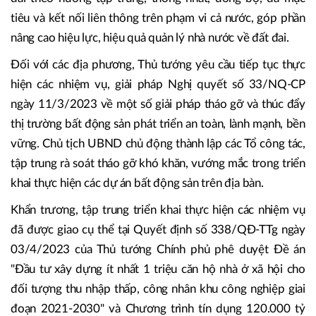
xây dựng, điều chỉnh bảng giá đất; định giá đất cụ thể và tư
vấn xác định giá đất để ban hành cùng với Nghị định sửa
đổi, bổ sung Nghị định số 44/2014/NĐ-CP.
Tập trung xây dựng, hoàn thiện Hệ thống thông tin về đất
đai theo hướng tập trung, thống nhất, đồng bộ, đa mục
tiêu và kết nối liên thông trên phạm vi cả nước, góp phần
nâng cao hiệu lực, hiệu quả quản lý nhà nước về đất đai.
Đối với các địa phương, Thủ tướng yêu cầu tiếp tục thực
hiện các nhiệm vụ, giải pháp Nghị quyết số 33/NQ-CP
ngày 11/3/2023 về một số giải pháp tháo gỡ và thúc đẩy
thị trường bất động sản phát triển an toàn, lành mạnh, bền
vững. Chủ tịch UBND chủ động thành lập các Tổ công tác,
tập trung rà soát tháo gỡ khó khăn, vướng mắc trong triển
khai thực hiện các dự án bất động sản trên địa bàn.
Khẩn trương, tập trung triển khai thực hiện các nhiệm vụ