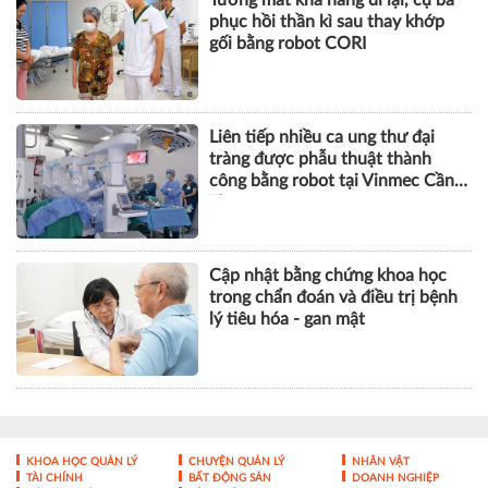
Tưởng mất khả năng đi lại, cụ bà
phục hồi thần kì sau thay khớp
gối bằng robot CORI
Liên tiếp nhiều ca ung thư đại
tràng được phẫu thuật thành
công bằng robot tại Vinmec Cần
Thơ
Cập nhật bằng chứng khoa học
trong chẩn đoán và điều trị bệnh
lý tiêu hóa - gan mật
KHOA HỌC QUẢN LÝ
CHUYỆN QUẢN LÝ
NHÂN VẬT
TÀI CHÍNH
BẤT ĐỘNG SẢN
DOANH NGHIỆP