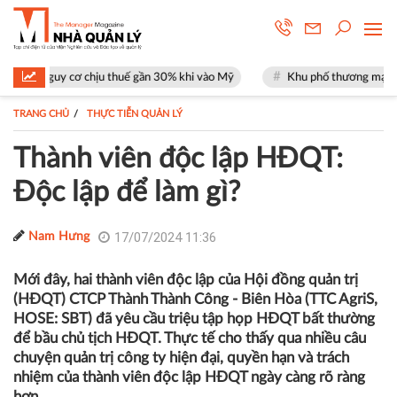
 chịu thuế gần 30% khi vào Mỹ
Khu phố thương mại SOHO tại The Glob
TRANG CHỦ
THỰC TIỄN QUẢN LÝ
Thành viên độc lập HĐQT:
Độc lập để làm gì?
17/07/2024 11:36
Nam Hưng
Mới đây, hai thành viên độc lập của Hội đồng quản trị
(HĐQT) CTCP Thành Thành Công - Biên Hòa (TTC AgriS,
HOSE: SBT) đã yêu cầu triệu tập họp HĐQT bất thường
để bầu chủ tịch HĐQT. Thực tế cho thấy qua nhiều câu
chuyện quản trị công ty hiện đại, quyền hạn và trách
nhiệm của thành viên độc lập HĐQT ngày càng rõ ràng
hơn.