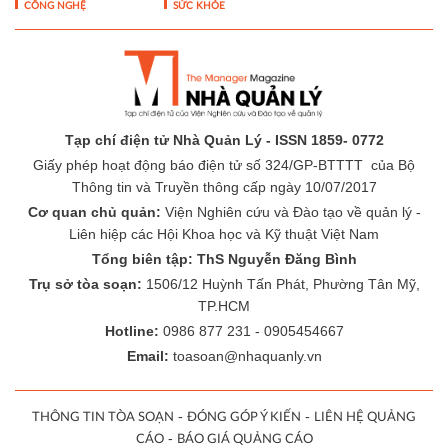
CÔNG NGHỆ
SỨC KHỎE
Tạp chí điện tử Nhà Quản Lý - ISSN 1859- 0772
Giấy phép hoạt động báo điện tử số 324/GP-BTTTT của Bộ
Thông tin và Truyền thông cấp ngày 10/07/2017
Cơ quan chủ quản:
Viện Nghiên cứu và Đào tạo về quản lý -
Liên hiệp các Hội Khoa học và Kỹ thuật Việt Nam
Tổng biên tập: ThS Nguyễn Đăng Bình
Trụ sở tòa soạn:
1506/12 Huỳnh Tấn Phát, Phường Tân Mỹ,
TP.HCM
Hotline:
0986 877 231 - 0905454667
Email:
toasoan@nhaquanly.vn
-
-
THÔNG TIN TÒA SOẠN
ĐÓNG GÓP Ý KIẾN
LIÊN HỆ QUẢNG
-
CÁO
BÁO GIÁ QUẢNG CÁO