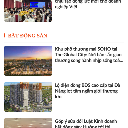
chịu tạo động lực mới cho doanh
nghiệp Việt
BẤT ĐỘNG SẢN
Khu phố thương mại SOHO tại
The Global City: Nơi bản sắc giao
thương song hành nhịp sống toàn
cầu
Lộ diện dòng BĐS cao cấp tại Đà
Nẵng lọt tầm ngắm giới thượng
lưu
Góp ý sửa đổi Luật Kinh doanh
bất động sản: Hướng tới thị