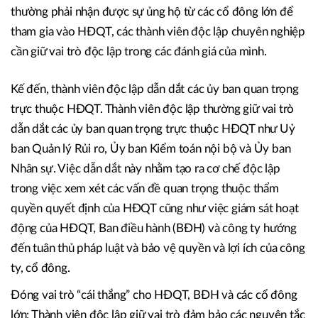
thường phải nhận được sự ủng hộ từ các cổ đông lớn để
tham gia vào HĐQT, các thành viên độc lập chuyên nghiệp
cần giữ vai trò độc lập trong các đánh giá của mình.
Kế đến, thành viên độc lập dẫn dắt các ủy ban quan trọng
trực thuộc HĐQT. Thành viên độc lập thường giữ vai trò
dẫn dắt các ủy ban quan trọng trực thuộc HĐQT như Uỷ
ban Quản lý Rủi ro, Ủy ban Kiểm toán nội bộ và Ủy ban
Nhân sự. Việc dẫn dắt này nhằm tạo ra cơ chế độc lập
trong việc xem xét các vấn đề quan trọng thuộc thẩm
quyền quyết định của HĐQT cũng như việc giám sát hoạt
động của HĐQT, Ban điều hành (BĐH) và công ty hướng
đến tuân thủ pháp luật và bảo vệ quyền và lợi ích của công
ty, cổ đông.
Đóng vai trò “cái thắng” cho HĐQT, BĐH và các cổ đông
lớn: Thành viên độc lập giữ vai trò đảm bảo các nguyên tắc