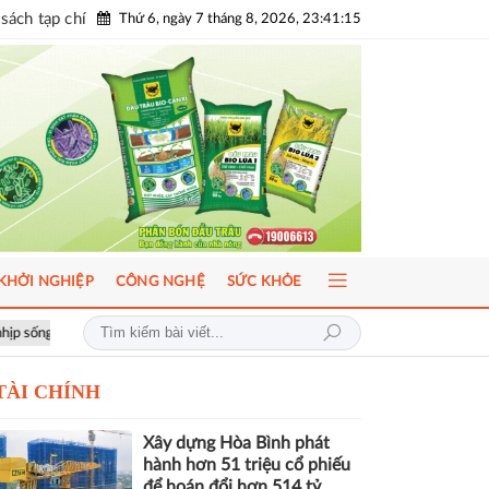
sách tạp chí
Thứ 6, ngày 7 tháng 8, 2026, 23:41:17
KHỞI NGHIỆP
CÔNG NGHỆ
SỨC KHỎE
ICFM 2026: Đột phá mới trong phát triển Y học bào thai và Di truyền 
TÀI CHÍNH
Xây dựng Hòa Bình phát
hành hơn 51 triệu cổ phiếu
để hoán đổi hơn 514 tỷ