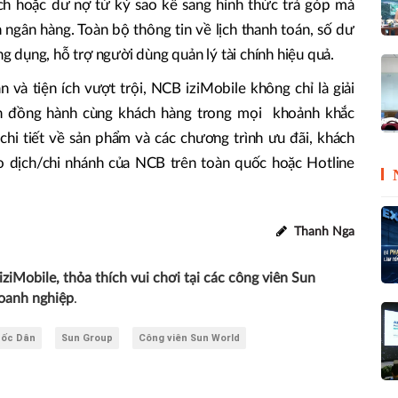
ịch hoặc dư nợ từ kỳ sao kê sang hình thức trả góp mà
 ngân hàng. Toàn bộ thông tin về lịch thanh toán, số dư
ng dụng, hỗ trợ người dùng quản lý tài chính hiệu quả.
 và tiện ích vượt trội, NCB iziMobile không chỉ là giải
òn đồng hành cùng khách hàng trong mọi khoảnh khắc
chi tiết về sản phẩm và các chương trình ưu đãi, khách
ao dịch/chi nhánh của NCB trên toàn quốc hoặc Hotline
Thanh Nga
iziMobile, thỏa thích vui chơi tại các công viên Sun
oanh nghiệp
.
ốc Dân
Sun Group
Công viên Sun World