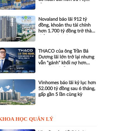
đồng nợ
Novaland báo lãi 912 tỷ
đồng, khoản thu tài chính
hơn 1.700 tỷ đồng trở thành
điểm tựa lợi nhuận
THACO của ông Trần Bá
Dương lãi lớn trở lại nhưng
vẫn "gánh" khối nợ hơn
164.000 tỷ đồng
Vinhomes báo lãi kỷ lục hơn
52.000 tỷ đồng sau 6 tháng,
gấp gần 5 lần cùng kỳ
KHOA HỌC QUẢN LÝ