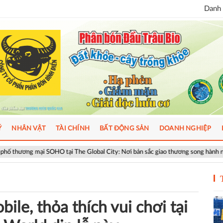
Danh 
Ý
NHÂN VẬT
TÀI CHÍNH
BẤT ĐỘNG SẢN
DOANH NGHIỆP
O tại The Global City: Nơi bản sắc giao thương song hành nhịp sống toàn cầu
ile, thỏa thích vui chơi tại