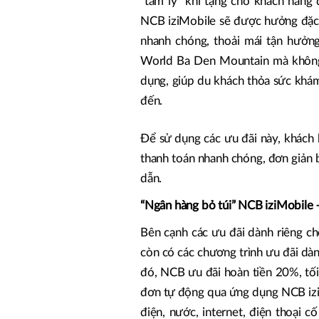
“tâm lý” khi tặng cho khách hà
NCB iziMobile sẽ được hưởng đặc q
nhanh chóng, thoải mái tận hưởn
World Ba Den Mountain mà không c
dụng, giúp du khách thỏa sức khám 
đến.
Để sử dụng các ưu đãi này, khách 
thanh toán nhanh chóng, đơn giản
dẫn.
“Ngân hàng bỏ túi” NCB iziMobile –
Bên cạnh các ưu đãi dành riêng c
còn có các chương trình ưu đãi dà
đó, NCB ưu đãi hoàn tiền 20%, tố
đơn tự động qua ứng dụng NCB iziM
điện, nước, internet, điện thoại c