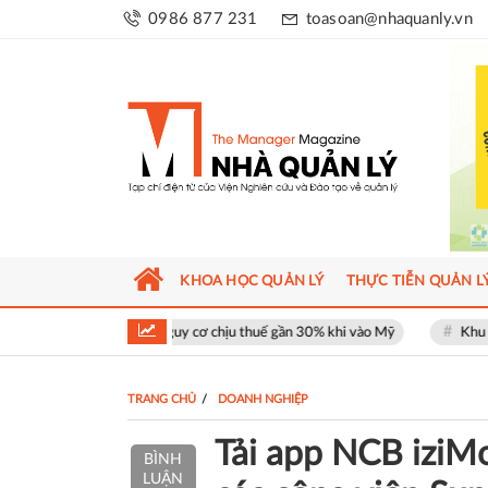
0986 877 231
toasoan@nhaquanly.vn
KHOA HỌC QUẢN LÝ
THỰC TIỄN QUẢN L
ối mặt nguy cơ chịu thuế gần 30% khi vào Mỹ
Khu phố thương mại SOH
TRANG CHỦ
DOANH NGHIỆP
Tải app NCB iziMob
BÌNH
LUẬN