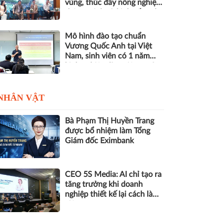
vùng, thúc đẩy nông nghiệp
thông minh và kinh tế xanh
Mô hình đào tạo chuẩn
Vương Quốc Anh tại Việt
Nam, sinh viên có 1 năm
kinh nghiệm làm việc trước
khi nhận bằng
NHÂN VẬT
Bà Phạm Thị Huyền Trang
được bổ nhiệm làm Tổng
Giám đốc Eximbank
CEO 5S Media: AI chỉ tạo ra
tăng trưởng khi doanh
nghiệp thiết kế lại cách làm
việc