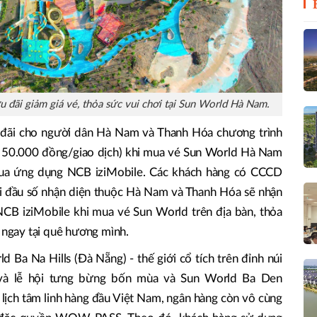
u đãi giảm giá vé, thỏa sức vui chơi tại Sun World Hà Nam.
 đãi cho người dân Hà Nam và Thanh Hóa chương trình
đa 50.000 đồng/giao dịch) khi mua vé Sun World Hà Nam
ua ứng dụng NCB iziMobile. Các khách hàng có CCCD
i đầu số nhận diện thuộc Hà Nam và Thanh Hóa sẽ nhận
CB iziMobile khi mua vé Sun World trên địa bàn, thỏa
" ngay tại quê hương mình.
 Ba Na Hills (Đà Nẵng) - thế giới cổ tích trên đỉnh núi
 và lễ hội tưng bừng bốn mùa và Sun World Ba Den
 lịch tâm linh hàng đầu Việt Nam, ngân hàng còn vô cùng