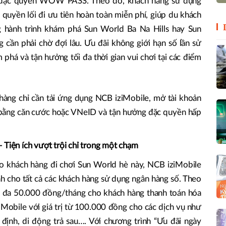
ng đặc quyền WOW PASS. Theo đó, khách hàng sử dụng
uyền lối đi ưu tiên hoàn toàn miễn phí, giúp du khách
g hành trình khám phá Sun World Ba Na Hills hay Sun
ần phải chờ đợi lâu. Ưu đãi không giới hạn số lần sử
phá và tận hưởng tối đa thời gian vui chơi tại các điểm
hàng chỉ cần tải ứng dụng NCB iziMobile, mở tài khoản
 bằng căn cước hoặc VNeID và tận hưởng đặc quyền hấp
 Tiện ích vượt trội chỉ trong một chạm
ho khách hàng đi chơi Sun World hè này, NCB iziMobile
nh cho tất cả các khách hàng sử dụng ngân hàng số. Theo
i đa 50.000 đồng/tháng cho khách hàng thanh toán hóa
obile với giá trị từ 100.000 đồng cho các dịch vụ như
ố định, di động trả sau…. Với chương trình “Ưu đãi ngày