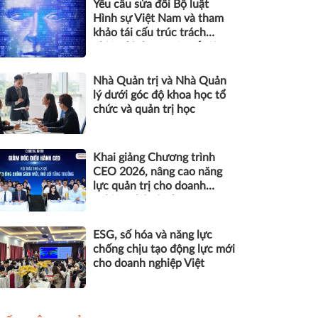
Yêu cầu sửa đổi Bộ luật
Hình sự Việt Nam và tham
khảo tái cấu trúc trách
nhiệm hình sự một số tội
danh trong kỷ nguyên trí tuệ
nhân tạo
Nhà Quản trị và Nhà Quản
lý dưới góc độ khoa học tổ
chức và quản trị học
Khai giảng Chương trình
CEO 2026, nâng cao năng
lực quản trị cho doanh
nghiệp nhỏ và vừa
ESG, số hóa và năng lực
chống chịu tạo động lực mới
cho doanh nghiệp Việt