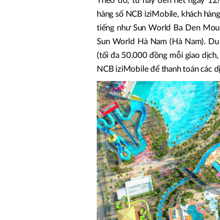
Theo đó, từ nay đến hết ngày 1
hàng số NCB iziMobile, khách hàng 
tiếng như Sun World Ba Den Moun
Sun World Hà Nam (Hà Nam). Du 
(tối đa 50.000 đồng mỗi giao dịch,
NCB iziMobile để thanh toán các dị