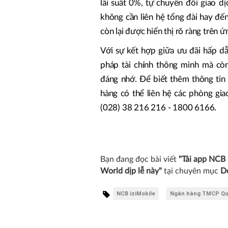
lãi suất 0%, tự chuyển đổi giao d
không cần liên hệ tổng đài hay đến
còn lại được hiển thị rõ ràng trên ứ
Với sự kết hợp giữa ưu đãi hấp dẫn
pháp tài chính thông minh mà c
đáng nhớ. Để biết thêm thông tin 
hàng có thể liên hệ các phòng gi
(028) 38 216 216 - 1800 6166.
Bạn đang đọc bài viết
"Tải app NCB 
World dịp lễ này"
tại chuyên mục
D
NCB iziMobile
Ngân hàng TMCP Qu