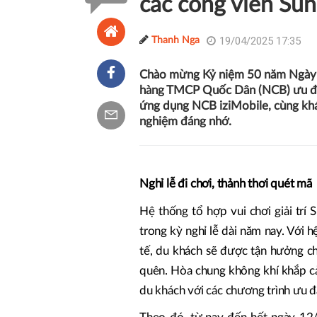
các công viên Sun
19/04/2025 17:35
Thanh Nga
Chào mừng Kỷ niệm 50 năm Ngày 
hàng TMCP Quốc Dân (NCB) ưu đãi 
ứng dụng NCB iziMobile, cùng khác
nghiệm đáng nhớ.
Nghỉ lễ đi chơi, thảnh thơi quét mã
Hệ thống tổ hợp vui chơi giải tr
trong kỳ nghỉ lễ dài năm nay. Với h
tế, du khách sẽ được tận hưởng c
quên. Hòa chung không khí khắp c
du khách với các chương trình ưu đã