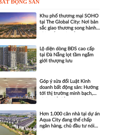
BẤT ĐỘNG SẢN
Khu phố thương mại SOHO
tại The Global City: Nơi bản
sắc giao thương song hành
nhịp sống toàn cầu
Lộ diện dòng BĐS cao cấp
tại Đà Nẵng lọt tầm ngắm
giới thượng lưu
Góp ý sửa đổi Luật Kinh
doanh bất động sản: Hướng
tới thị trường minh bạch,
phát triển bền vững
Hơn 1.000 căn nhà tại dự án
Aqua City đang thế chấp
ngân hàng, chủ đầu tư nói
gì?