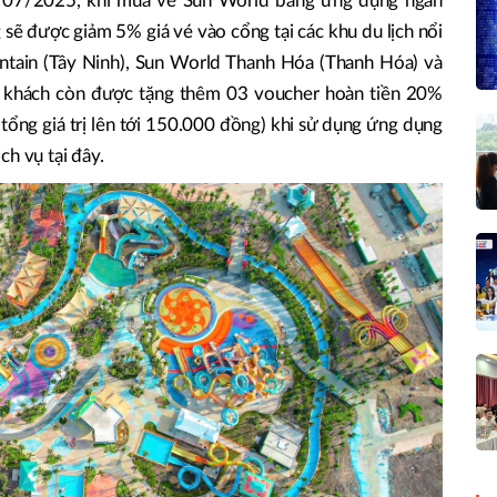
2/07/2025, khi mua vé Sun World bằng ứng dụng ngân
sẽ được giảm 5% giá vé vào cổng tại các khu du lịch nổi
tain (Tây Ninh), Sun World Thanh Hóa (Thanh Hóa) và
khách còn được tặng thêm 03 voucher hoàn tiền 20%
 tổng giá trị lên tới 150.000 đồng) khi sử dụng ứng dụng
ch vụ tại đây.