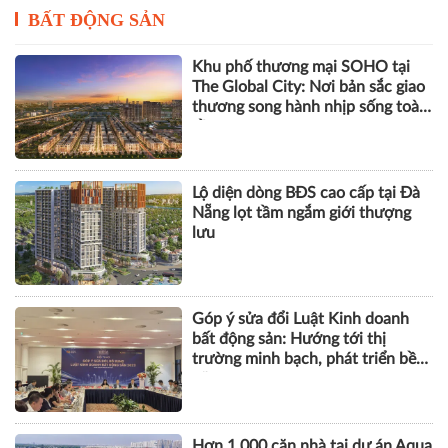
BẤT ĐỘNG SẢN
Khu phố thương mại SOHO tại
The Global City: Nơi bản sắc giao
thương song hành nhịp sống toàn
cầu
Lộ diện dòng BĐS cao cấp tại Đà
Nẵng lọt tầm ngắm giới thượng
lưu
Góp ý sửa đổi Luật Kinh doanh
bất động sản: Hướng tới thị
trường minh bạch, phát triển bền
vững
Hơn 1.000 căn nhà tại dự án Aqua