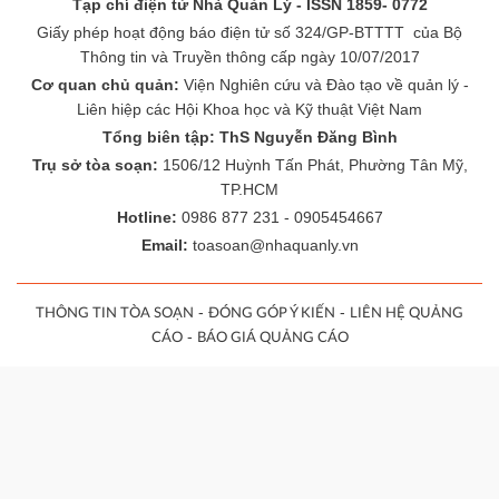
Tạp chí điện tử Nhà Quản Lý - ISSN 1859- 0772
Giấy phép hoạt động báo điện tử số 324/GP-BTTTT của Bộ
Thông tin và Truyền thông cấp ngày 10/07/2017
Cơ quan chủ quản:
Viện Nghiên cứu và Đào tạo về quản lý -
Liên hiệp các Hội Khoa học và Kỹ thuật Việt Nam
Tổng biên tập: ThS Nguyễn Đăng Bình
Trụ sở tòa soạn:
1506/12 Huỳnh Tấn Phát, Phường Tân Mỹ,
TP.HCM
Hotline:
0986 877 231 - 0905454667
Email:
toasoan@nhaquanly.vn
-
-
THÔNG TIN TÒA SOẠN
ĐÓNG GÓP Ý KIẾN
LIÊN HỆ QUẢNG
-
CÁO
BÁO GIÁ QUẢNG CÁO