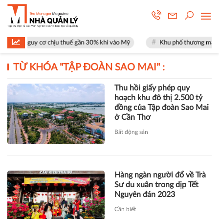
ặt nguy cơ chịu thuế gần 30% khi vào Mỹ
Khu phố thương mại SOHO tạ
TỪ KHÓA "
TẬP ĐOÀN SAO MAI
" :
Thu hồi giấy phép quy
hoạch khu đô thị 2.500 tỷ
đồng của Tập đoàn Sao Mai
ở Cần Thơ
Bất động sản
Hàng ngàn người đổ về Trà
Sư du xuân trong dịp Tết
Nguyên đán 2023
Cần biết