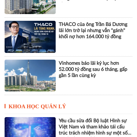
nhuận
THACO của ông Trần Bá Dương
lãi lớn trở lại nhưng vẫn "gánh"
khối nợ hơn 164.000 tỷ đồng
Vinhomes báo lãi kỷ lục hơn
52.000 tỷ đồng sau 6 tháng, gấp
gần 5 lần cùng kỳ
KHOA HỌC QUẢN LÝ
Yêu cầu sửa đổi Bộ luật Hình sự
Việt Nam và tham khảo tái cấu
trúc trách nhiệm hình sự một số