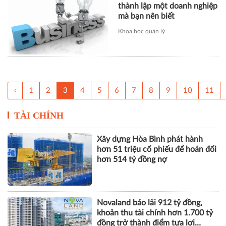
thành lập một doanh nghiệp
mà bạn nên biết
Khoa học quản lý
‹
1
2
3
4
5
6
7
8
9
10
11
TÀI CHÍNH
Xây dựng Hòa Bình phát hành
hơn 51 triệu cổ phiếu để hoán đổi
hơn 514 tỷ đồng nợ
Novaland báo lãi 912 tỷ đồng,
khoản thu tài chính hơn 1.700 tỷ
đồng trở thành điểm tựa lợi