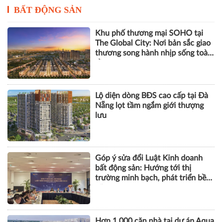
BẤT ĐỘNG SẢN
Khu phố thương mại SOHO tại
The Global City: Nơi bản sắc giao
thương song hành nhịp sống toàn
cầu
Lộ diện dòng BĐS cao cấp tại Đà
Nẵng lọt tầm ngắm giới thượng
lưu
Góp ý sửa đổi Luật Kinh doanh
bất động sản: Hướng tới thị
trường minh bạch, phát triển bền
vững
Hơn 1.000 căn nhà tại dự án Aqua