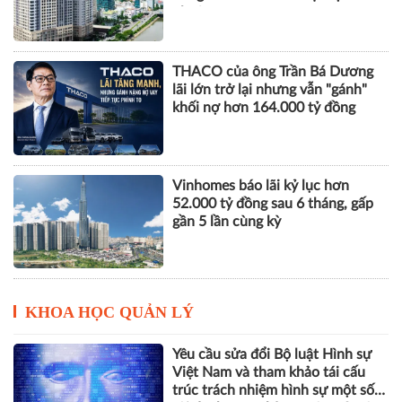
nhuận
THACO của ông Trần Bá Dương
lãi lớn trở lại nhưng vẫn "gánh"
khối nợ hơn 164.000 tỷ đồng
Vinhomes báo lãi kỷ lục hơn
52.000 tỷ đồng sau 6 tháng, gấp
gần 5 lần cùng kỳ
KHOA HỌC QUẢN LÝ
Yêu cầu sửa đổi Bộ luật Hình sự
Việt Nam và tham khảo tái cấu
trúc trách nhiệm hình sự một số