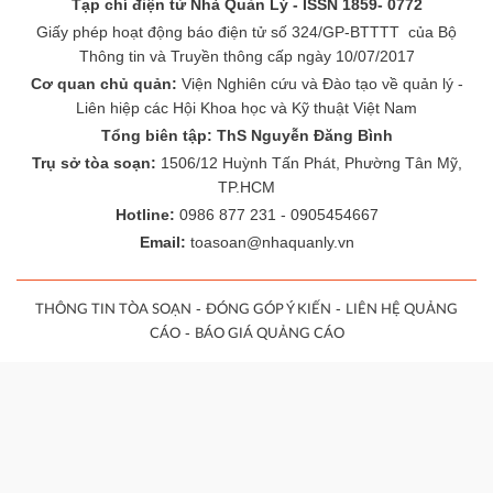
Tạp chí điện tử Nhà Quản Lý - ISSN 1859- 0772
Giấy phép hoạt động báo điện tử số 324/GP-BTTTT của Bộ
Thông tin và Truyền thông cấp ngày 10/07/2017
Cơ quan chủ quản:
Viện Nghiên cứu và Đào tạo về quản lý -
Liên hiệp các Hội Khoa học và Kỹ thuật Việt Nam
Tổng biên tập: ThS Nguyễn Đăng Bình
Trụ sở tòa soạn:
1506/12 Huỳnh Tấn Phát, Phường Tân Mỹ,
TP.HCM
Hotline:
0986 877 231 - 0905454667
Email:
toasoan@nhaquanly.vn
-
-
THÔNG TIN TÒA SOẠN
ĐÓNG GÓP Ý KIẾN
LIÊN HỆ QUẢNG
-
CÁO
BÁO GIÁ QUẢNG CÁO