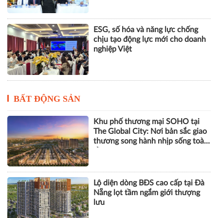
BẤT ĐỘNG SẢN
Khu phố thương mại SOHO tại
The Global City: Nơi bản sắc giao
thương song hành nhịp sống toàn
cầu
Lộ diện dòng BĐS cao cấp tại Đà
Nẵng lọt tầm ngắm giới thượng
lưu
Góp ý sửa đổi Luật Kinh doanh
bất động sản: Hướng tới thị
trường minh bạch, phát triển bền
vững