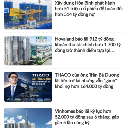
Novaland báo lãi 912 tỷ đồng,
khoản thu tài chính hơn 1.700 tỷ
đồng trở thành điểm tựa lợi
nhuận
THACO của ông Trần Bá Dương
lãi lớn trở lại nhưng vẫn "gánh"
khối nợ hơn 164.000 tỷ đồng
Vinhomes báo lãi kỷ lục hơn
52.000 tỷ đồng sau 6 tháng, gấp
gần 5 lần cùng kỳ
KHOA HỌC QUẢN LÝ
Yêu cầu sửa đổi Bộ luật Hình sự