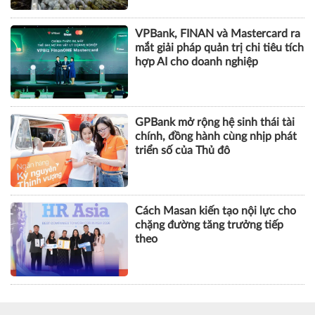
GPBank mở rộng hệ sinh thái tài
chính, đồng hành cùng nhịp phát
triển số của Thủ đô
Cách Masan kiến tạo nội lực cho
chặng đường tăng trưởng tiếp
theo
KHOA HỌC QUẢN LÝ
CHUYỆN QUẢN LÝ
NHÂN VẬT
TÀI CHÍNH
BẤT ĐỘNG SẢN
DOANH NGHIỆP
CÔNG NGHỆ
SỨC KHỎE