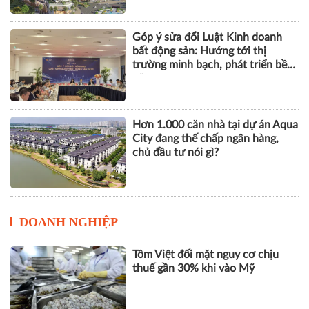
Hơn 1.000 căn nhà tại dự án Aqua
City đang thế chấp ngân hàng,
chủ đầu tư nói gì?
DOANH NGHIỆP
Tôm Việt đối mặt nguy cơ chịu
thuế gần 30% khi vào Mỹ
VPBank, FINAN và Mastercard ra
mắt giải pháp quản trị chi tiêu tích
hợp AI cho doanh nghiệp