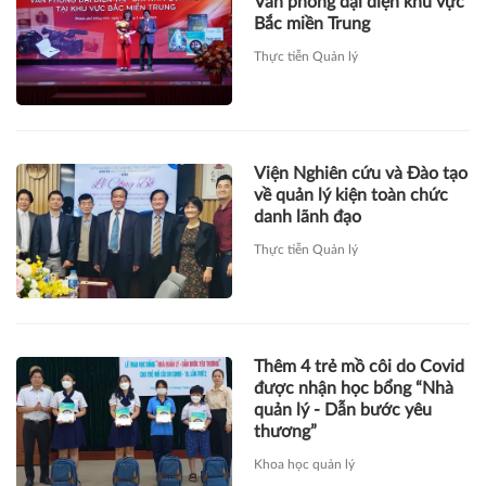
Viện Nghiên cứu và Đào tạo
về quản lý kiện toàn chức
danh lãnh đạo
Thực tiễn Quản lý
Thêm 4 trẻ mồ côi do Covid
được nhận học bổng “Nhà
quản lý - Dẫn bước yêu
thương”
Khoa học quản lý
Những suất học bổng đầu
tiên mang tên "Nhà quản lý
- Dẫn bước yêu thương" đã
đến với trẻ mồ côi do