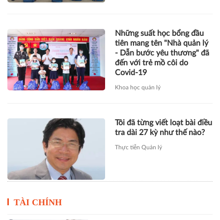
Covid-19
Khoa học quản lý
Tôi đã từng viết loạt bài điều
tra dài 27 kỳ như thế nào?
Thực tiễn Quản lý
TÀI CHÍNH
Xây dựng Hòa Bình phát hành
hơn 51 triệu cổ phiếu để hoán đổi
hơn 514 tỷ đồng nợ