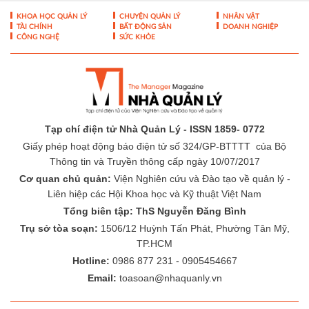
Tạp chí điện tử Nhà Quản Lý - ISSN 1859- 0772
Giấy phép hoạt động báo điện tử số 324/GP-BTTTT của Bộ
Thông tin và Truyền thông cấp ngày 10/07/2017
Cơ quan chủ quản:
Viện Nghiên cứu và Đào tạo về quản lý -
Liên hiệp các Hội Khoa học và Kỹ thuật Việt Nam
Tổng biên tập: ThS Nguyễn Đăng Bình
Trụ sở tòa soạn:
1506/12 Huỳnh Tấn Phát, Phường Tân Mỹ,
TP.HCM
Hotline:
0986 877 231 - 0905454667
Email:
toasoan@nhaquanly.vn
-
-
THÔNG TIN TÒA SOẠN
ĐÓNG GÓP Ý KIẾN
LIÊN HỆ QUẢNG
-
CÁO
BÁO GIÁ QUẢNG CÁO