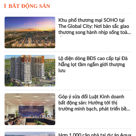
BẤT ĐỘNG SẢN
Khu phố thương mại SOHO tại
The Global City: Nơi bản sắc giao
thương song hành nhịp sống toàn
cầu
Lộ diện dòng BĐS cao cấp tại Đà
Nẵng lọt tầm ngắm giới thượng
lưu
Góp ý sửa đổi Luật Kinh doanh
bất động sản: Hướng tới thị
trường minh bạch, phát triển bền
vững
Hơn 1.000 căn nhà tại dự án Aqua