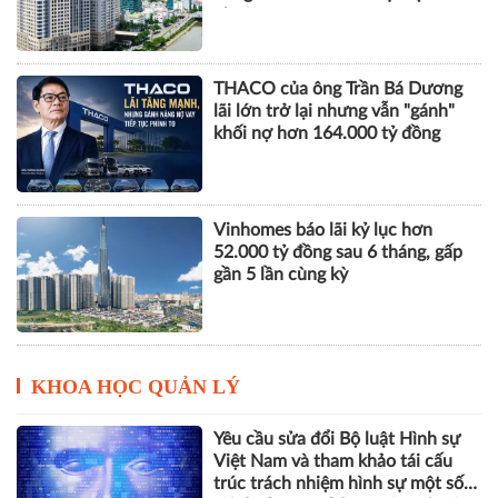
nhuận
THACO của ông Trần Bá Dương
lãi lớn trở lại nhưng vẫn "gánh"
khối nợ hơn 164.000 tỷ đồng
Vinhomes báo lãi kỷ lục hơn
52.000 tỷ đồng sau 6 tháng, gấp
gần 5 lần cùng kỳ
KHOA HỌC QUẢN LÝ
Yêu cầu sửa đổi Bộ luật Hình sự
Việt Nam và tham khảo tái cấu
trúc trách nhiệm hình sự một số