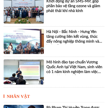
Khởi động dự án SMS-MP, góp
phần bảo vệ tầng ozone và giảm
phát thải khí nhà kính
Hà Nội - Bắc Ninh - Hưng Yên
tăng cường liên kết vùng, thúc
đẩy nông nghiệp thông minh và
kinh tế xanh
Mô hình đào tạo chuẩn Vương
Quốc Anh tại Việt Nam, sinh viên
có 1 năm kinh nghiệm làm việc
trước khi nhận bằng
NHÂN VẬT
Bà Phạm Thị Huyền Trang được