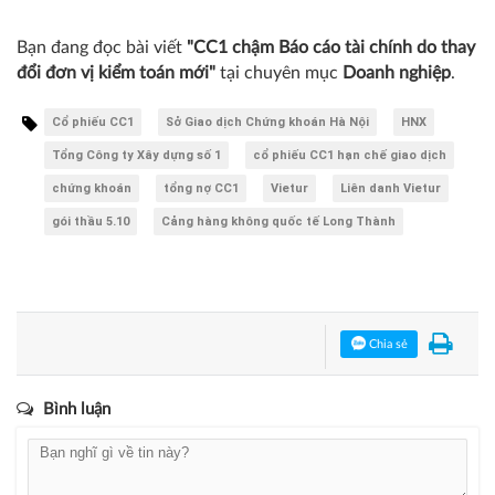
Bạn đang đọc bài viết
"CC1 chậm Báo cáo tài chính do thay
đổi đơn vị kiểm toán mới"
tại chuyên mục
Doanh nghiệp
.
Cổ phiếu CC1
Sở Giao dịch Chứng khoán Hà Nội
HNX
Tổng Công ty Xây dựng số 1
cổ phiếu CC1 hạn chế giao dịch
chứng khoán
tổng nợ CC1
Vietur
Liên danh Vietur
gói thầu 5.10
Cảng hàng không quốc tế Long Thành
Chia sẻ
Bình luận