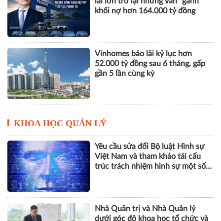
lãi lớn trở lại nhưng vẫn "gánh"
khối nợ hơn 164.000 tỷ đồng
Vinhomes báo lãi kỷ lục hơn
52.000 tỷ đồng sau 6 tháng, gấp
gần 5 lần cùng kỳ
KHOA HỌC QUẢN LÝ
Yêu cầu sửa đổi Bộ luật Hình sự
Việt Nam và tham khảo tái cấu
trúc trách nhiệm hình sự một số
tội danh trong kỷ nguyên trí tuệ
nhân tạo
Nhà Quản trị và Nhà Quản lý
dưới góc độ khoa học tổ chức và