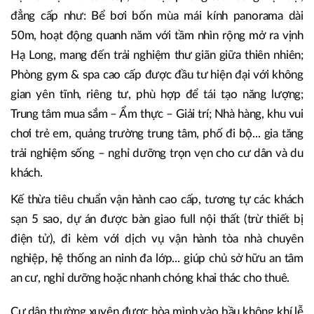
đẳng cấp như: Bể bơi bốn mùa mái kính panorama dài
50m, hoạt động quanh năm với tầm nhìn rộng mở ra vịnh
Hạ Long, mang đến trải nghiệm thư giãn giữa thiên nhiên;
Phòng gym & spa cao cấp được đầu tư hiện đại với không
gian yên tĩnh, riêng tư, phù hợp để tái tạo năng lượng;
Trung tâm mua sắm – Ẩm thực – Giải trí; Nhà hàng, khu vui
chơi trẻ em, quảng trường trung tâm, phố đi bộ... gia tăng
trải nghiệm sống – nghỉ dưỡng trọn vẹn cho cư dân và du
khách.
Kế thừa tiêu chuẩn vận hành cao cấp, tương tự các khách
sạn 5 sao, dự án được bàn giao full nội thất (trừ thiết bị
điện tử), đi kèm với dịch vụ vận hành tòa nhà chuyên
nghiệp, hệ thống an ninh đa lớp... giúp chủ sở hữu an tâm
an cư, nghỉ dưỡng hoặc nhanh chóng khai thác cho thuê.
Cư dân thường xuyên được hòa mình vào bầu không khí lễ