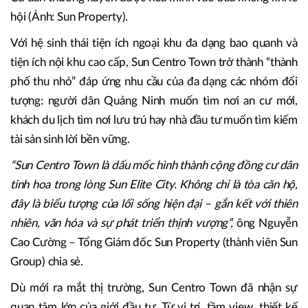
hội (Ảnh: Sun Property).
Với hệ sinh thái tiện ích ngoại khu đa dạng bao quanh và
tiện ích nội khu cao cấp, Sun Centro Town trở thành “thành
phố thu nhỏ” đáp ứng nhu cầu của đa dạng các nhóm đối
tượng: người dân Quảng Ninh muốn tìm nơi an cư mới,
khách du lịch tìm nơi lưu trú hay nhà đầu tư muốn tìm kiếm
tài sản sinh lời bền vững.
“Sun Centro Town là dấu mốc hình thành cộng đồng cư dân
tinh hoa trong lòng Sun Elite City. Không chỉ là tòa căn hộ,
đây là biểu tượng của lối sống hiện đại – gắn kết với thiên
nhiên, văn hóa và sự phát triển thịnh vượng”,
ông Nguyễn
Cao Cường – Tổng Giám đốc Sun Property (thành viên Sun
Group) chia sẻ.
Dù mới ra mắt thị trường, Sun Centro Town đã nhận sự
quan tâm lớn của giới đầu tư. Từ vị trí, tầm view, thiết kế