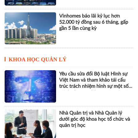
Vinhomes báo lãi kỷ lục hơn
52.000 tỷ đồng sau 6 tháng, gấp
gần 5 lần cùng kỳ
KHOA HỌC QUẢN LÝ
Yêu cầu sửa đổi Bộ luật Hình sự
Việt Nam và tham khảo tái cấu
trúc trách nhiệm hình sự một số
tội danh trong kỷ nguyên trí tuệ
nhân tạo
Nhà Quản trị và Nhà Quản lý
dưới góc độ khoa học tổ chức và
quản trị học