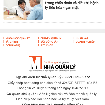
trong chẩn đoán và điều trị bệnh
lý tiêu hóa - gan mật
KHOA HỌC QUẢN LÝ
CHUYỆN QUẢN LÝ
NHÂN VẬT
TÀI CHÍNH
BẤT ĐỘNG SẢN
DOANH NGHIỆP
CÔNG NGHỆ
SỨC KHỎE
Tạp chí điện tử Nhà Quản Lý - ISSN 1859- 0772
Giấy phép hoạt động báo điện tử số 324/GP-BTTTT của Bộ
Thông tin và Truyền thông cấp ngày 10/07/2017
Cơ quan chủ quản:
Viện Nghiên cứu và Đào tạo về quản lý -
Liên hiệp các Hội Khoa học và Kỹ thuật Việt Nam
Tổng biên tập: ThS Nguyễn Đăng Bình