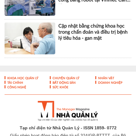
Thơ
Cập nhật bằng chứng khoa học
trong chẩn đoán và điều trị bệnh
lý tiêu hóa - gan mật
KHOA HỌC QUẢN LÝ
CHUYỆN QUẢN LÝ
NHÂN VẬT
TÀI CHÍNH
BẤT ĐỘNG SẢN
DOANH NGHIỆP
CÔNG NGHỆ
SỨC KHỎE
Tạp chí điện tử Nhà Quản Lý - ISSN 1859- 0772
Giấy phép hoạt động báo điện tử số 324/GP-BTTTT của Bộ