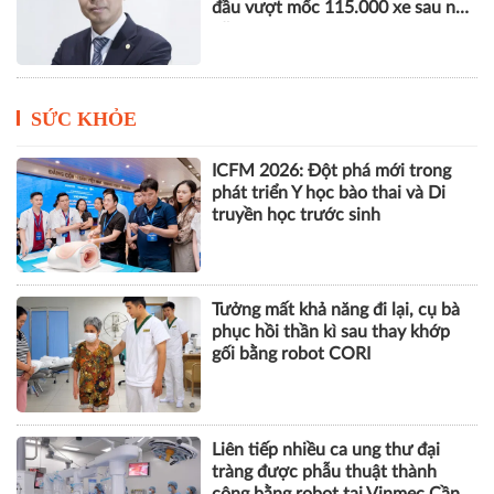
đầu vượt mốc 115.000 xe sau nửa
năm
SỨC KHỎE
ICFM 2026: Đột phá mới trong
phát triển Y học bào thai và Di
truyền học trước sinh
Tưởng mất khả năng đi lại, cụ bà
phục hồi thần kì sau thay khớp
gối bằng robot CORI
Liên tiếp nhiều ca ung thư đại
tràng được phẫu thuật thành
công bằng robot tại Vinmec Cần