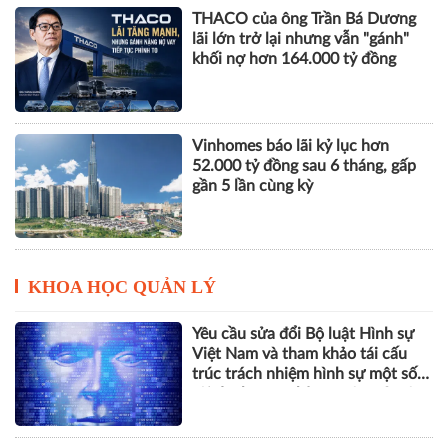
THACO của ông Trần Bá Dương
lãi lớn trở lại nhưng vẫn "gánh"
khối nợ hơn 164.000 tỷ đồng
Vinhomes báo lãi kỷ lục hơn
52.000 tỷ đồng sau 6 tháng, gấp
gần 5 lần cùng kỳ
KHOA HỌC QUẢN LÝ
Yêu cầu sửa đổi Bộ luật Hình sự
Việt Nam và tham khảo tái cấu
trúc trách nhiệm hình sự một số
tội danh trong kỷ nguyên trí tuệ
nhân tạo