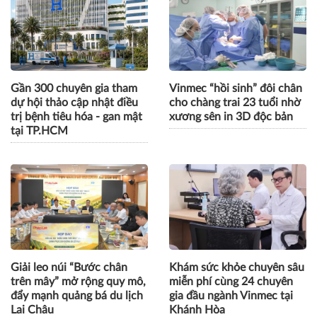
Gần 300 chuyên gia tham
Vinmec “hồi sinh” đôi chân
dự hội thảo cập nhật điều
cho chàng trai 23 tuổi nhờ
trị bệnh tiêu hóa - gan mật
xương sên in 3D độc bản
tại TP.HCM
Giải leo núi “Bước chân
Khám sức khỏe chuyên sâu
trên mây” mở rộng quy mô,
miễn phí cùng 24 chuyên
đẩy mạnh quảng bá du lịch
gia đầu ngành Vinmec tại
Lai Châu
Khánh Hòa