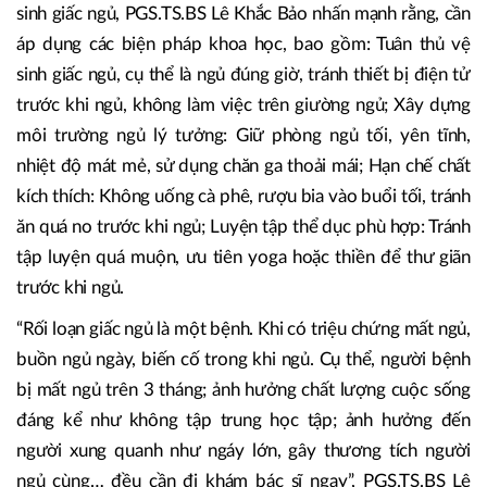
sinh giấc ngủ, PGS.TS.BS Lê Khắc Bảo nhấn mạnh rằng, cần
áp dụng các biện pháp khoa học, bao gồm: Tuân thủ vệ
sinh giấc ngủ, cụ thể là ngủ đúng giờ, tránh thiết bị điện tử
trước khi ngủ, không làm việc trên giường ngủ; Xây dựng
môi trường ngủ lý tưởng: Giữ phòng ngủ tối, yên tĩnh,
nhiệt độ mát mẻ, sử dụng chăn ga thoải mái; Hạn chế chất
kích thích: Không uống cà phê, rượu bia vào buổi tối, tránh
ăn quá no trước khi ngủ; Luyện tập thể dục phù hợp: Tránh
tập luyện quá muộn, ưu tiên yoga hoặc thiền để thư giãn
trước khi ngủ.
“Rối loạn giấc ngủ là một bệnh. Khi có triệu chứng mất ngủ,
buồn ngủ ngày, biến cố trong khi ngủ. Cụ thể, người bệnh
bị mất ngủ trên 3 tháng; ảnh hưởng chất lượng cuộc sống
đáng kể như không tập trung học tập; ảnh hưởng đến
người xung quanh như ngáy lớn, gây thương tích người
ngủ cùng… đều cần đi khám bác sĩ ngay”, PGS.TS.BS Lê