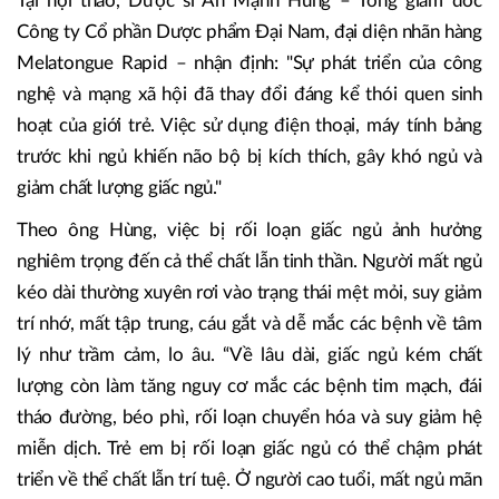
Tại hội thảo, Dược sĩ An Mạnh Hùng – Tổng giám đốc
Công ty Cổ phần Dược phẩm Đại Nam, đại diện nhãn hàng
Melatongue Rapid – nhận định: "Sự phát triển của công
nghệ và mạng xã hội đã thay đổi đáng kể thói quen sinh
hoạt của giới trẻ. Việc sử dụng điện thoại, máy tính bảng
trước khi ngủ khiến não bộ bị kích thích, gây khó ngủ và
giảm chất lượng giấc ngủ."
Theo ông Hùng, việc bị rối loạn giấc ngủ ảnh hưởng
nghiêm trọng đến cả thể chất lẫn tinh thần. Người mất ngủ
kéo dài thường xuyên rơi vào trạng thái mệt mỏi, suy giảm
trí nhớ, mất tập trung, cáu gắt và dễ mắc các bệnh về tâm
lý như trầm cảm, lo âu. “Về lâu dài, giấc ngủ kém chất
lượng còn làm tăng nguy cơ mắc các bệnh tim mạch, đái
tháo đường, béo phì, rối loạn chuyển hóa và suy giảm hệ
miễn dịch. Trẻ em bị rối loạn giấc ngủ có thể chậm phát
triển về thể chất lẫn trí tuệ. Ở người cao tuổi, mất ngủ mãn