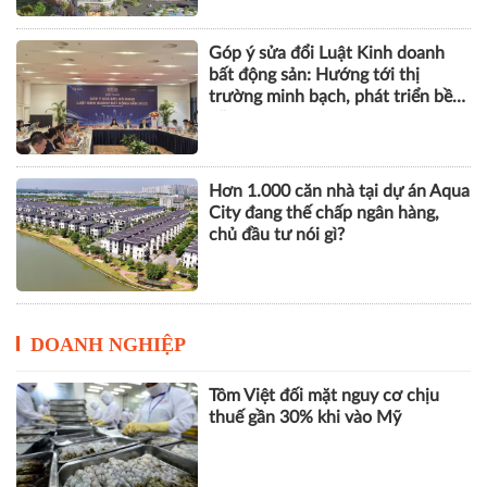
Góp ý sửa đổi Luật Kinh doanh
bất động sản: Hướng tới thị
trường minh bạch, phát triển bền
vững
Hơn 1.000 căn nhà tại dự án Aqua
City đang thế chấp ngân hàng,
chủ đầu tư nói gì?
DOANH NGHIỆP
Tôm Việt đối mặt nguy cơ chịu
thuế gần 30% khi vào Mỹ