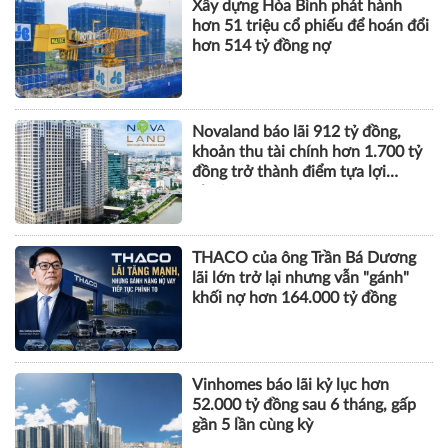
Xây dựng Hòa Bình phát hành
hơn 51 triệu cổ phiếu để hoán đổi
hơn 514 tỷ đồng nợ
Novaland báo lãi 912 tỷ đồng,
khoản thu tài chính hơn 1.700 tỷ
đồng trở thành điểm tựa lợi
nhuận
THACO của ông Trần Bá Dương
lãi lớn trở lại nhưng vẫn "gánh"
khối nợ hơn 164.000 tỷ đồng
Vinhomes báo lãi kỷ lục hơn
52.000 tỷ đồng sau 6 tháng, gấp
gần 5 lần cùng kỳ