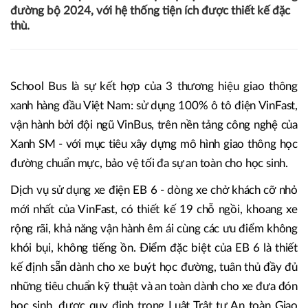
đường bộ 2024, với hệ thống tiện ích được thiết kế đặc
thù.
School Bus là sự kết hợp của 3 thương hiệu giao thông
xanh hàng đầu Việt Nam: sử dụng 100% ô tô điện VinFast,
vận hành bởi đội ngũ VinBus, trên nền tảng công nghệ của
Xanh SM - với mục tiêu xây dựng mô hình giao thông học
đường chuẩn mực, bảo vệ tối đa sự an toàn cho học sinh.
Dịch vụ sử dụng xe điện EB 6 - dòng xe chở khách cỡ nhỏ
mới nhất của VinFast, có thiết kế 19 chỗ ngồi, khoang xe
rộng rãi, khả năng vận hành êm ái cùng các ưu điểm không
khói bụi, không tiếng ồn. Điểm đặc biệt của EB 6 là thiết
kế định sẵn dành cho xe buýt học đường, tuân thủ đầy đủ
những tiêu chuẩn kỹ thuật và an toàn dành cho xe đưa đón
học sinh, được quy định trong Luật Trật tự An toàn Giao