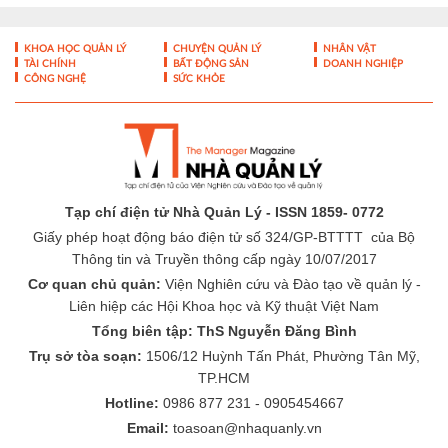
KHOA HỌC QUẢN LÝ
CHUYỆN QUẢN LÝ
NHÂN VẬT
TÀI CHÍNH
BẤT ĐỘNG SẢN
DOANH NGHIỆP
CÔNG NGHỆ
SỨC KHỎE
Tạp chí điện tử Nhà Quản Lý - ISSN 1859- 0772
Giấy phép hoạt động báo điện tử số 324/GP-BTTTT của Bộ
Thông tin và Truyền thông cấp ngày 10/07/2017
Cơ quan chủ quản:
Viện Nghiên cứu và Đào tạo về quản lý -
Liên hiệp các Hội Khoa học và Kỹ thuật Việt Nam
Tổng biên tập: ThS Nguyễn Đăng Bình
Trụ sở tòa soạn:
1506/12 Huỳnh Tấn Phát, Phường Tân Mỹ,
TP.HCM
Hotline:
0986 877 231 - 0905454667
Email:
toasoan@nhaquanly.vn