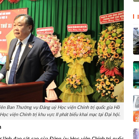
ên Ban Thường vụ Đảng uỷ Học viện Chính trị quốc gia Hồ
ọc viện Chính trị khu vực II phát biểu khai mạc tại Đại hội.
n
 lãnh đạo sát sao của Đảng ủy Học viện Chính trị quốc