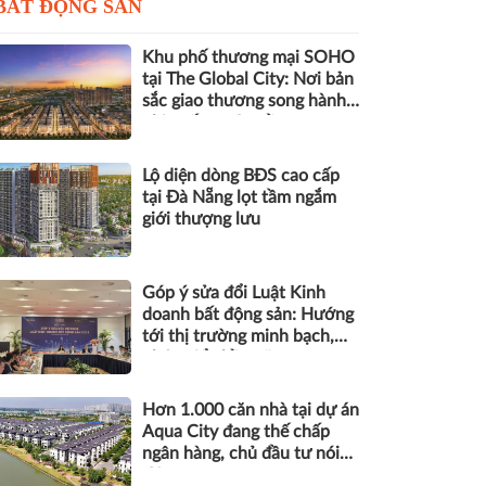
BẤT ĐỘNG SẢN
Khu phố thương mại SOHO
tại The Global City: Nơi bản
sắc giao thương song hành
nhịp sống toàn cầu
Lộ diện dòng BĐS cao cấp
tại Đà Nẵng lọt tầm ngắm
giới thượng lưu
Góp ý sửa đổi Luật Kinh
doanh bất động sản: Hướng
tới thị trường minh bạch,
phát triển bền vững
Hơn 1.000 căn nhà tại dự án
Aqua City đang thế chấp
ngân hàng, chủ đầu tư nói
gì?