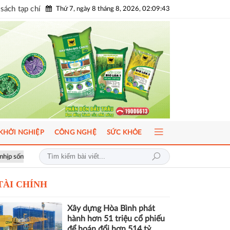
sách tạp chí
Thứ 7, ngày 8 tháng 8, 2026, 02:09:45
KHỞI NGHIỆP
CÔNG NGHỆ
SỨC KHỎE
ICFM 2026: Đột phá mới trong phát triển Y học bào thai và Di truyền học
TÀI CHÍNH
Xây dựng Hòa Bình phát
hành hơn 51 triệu cổ phiếu
để hoán đổi hơn 514 tỷ