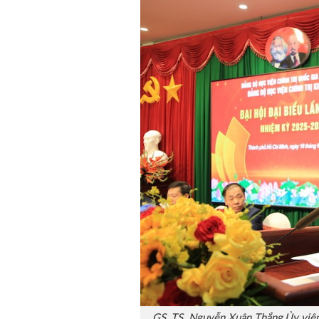
GS, TS. Nguyễn Xuân Thắng,Ủy viên 