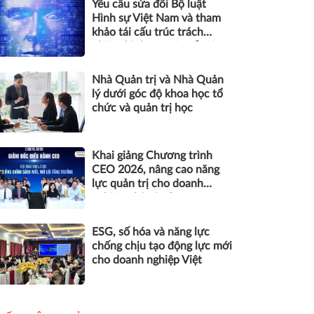
Yêu cầu sửa đổi Bộ luật
Hình sự Việt Nam và tham
khảo tái cấu trúc trách
nhiệm hình sự một số tội
danh trong kỷ nguyên trí tuệ
nhân tạo
Nhà Quản trị và Nhà Quản
lý dưới góc độ khoa học tổ
chức và quản trị học
Khai giảng Chương trình
CEO 2026, nâng cao năng
lực quản trị cho doanh
nghiệp nhỏ và vừa
ESG, số hóa và năng lực
chống chịu tạo động lực mới
cho doanh nghiệp Việt