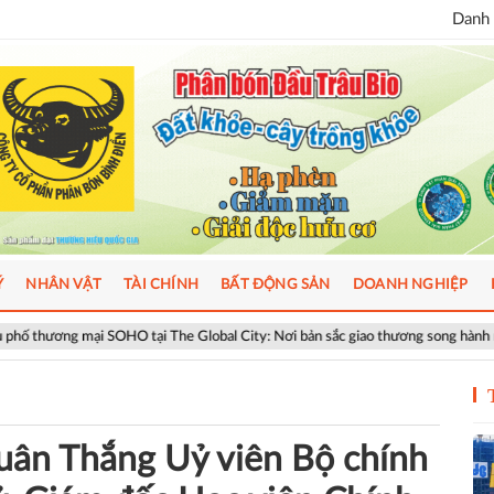
Danh 
Ý
NHÂN VẬT
TÀI CHÍNH
BẤT ĐỘNG SẢN
DOANH NGHIỆP
ại The Global City: Nơi bản sắc giao thương song hành nhịp sống toàn cầu
uân Thắng Uỷ viên Bộ chính