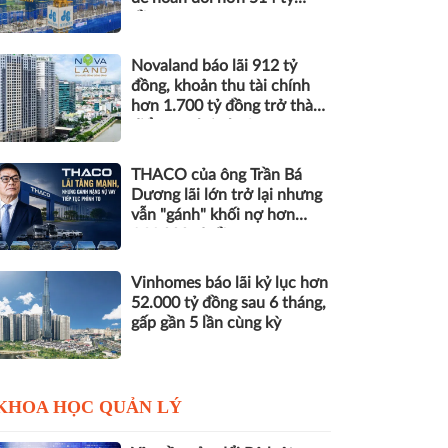
đồng nợ
Novaland báo lãi 912 tỷ
đồng, khoản thu tài chính
hơn 1.700 tỷ đồng trở thành
điểm tựa lợi nhuận
THACO của ông Trần Bá
Dương lãi lớn trở lại nhưng
vẫn "gánh" khối nợ hơn
164.000 tỷ đồng
Vinhomes báo lãi kỷ lục hơn
52.000 tỷ đồng sau 6 tháng,
gấp gần 5 lần cùng kỳ
KHOA HỌC QUẢN LÝ