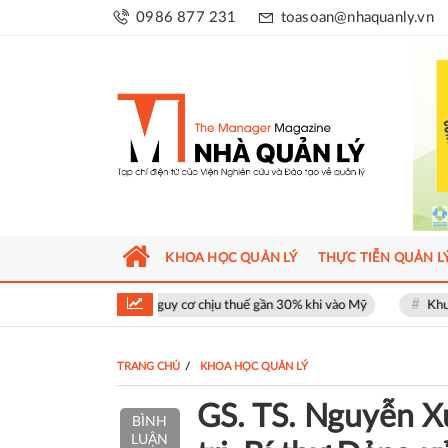
0986 877 231
toasoan@nhaquanly.vn
KHOA HỌC QUẢN LÝ
THỰC TIỄN QUẢN L
 mặt nguy cơ chịu thuế gần 30% khi vào Mỹ
Khu phố thương mại SOHO t
TRANG CHỦ
KHOA HỌC QUẢN LÝ
GS. TS. Nguyễn X
BÌNH
LUẬN