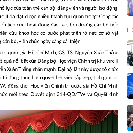
nỗ lực của toàn thể cán bộ, đảng viên và người lao động,
c II đã đạt được nhiều thành tựu quan trọng: Công tác
ến tích cực; hoạt động đào tạo, bồi dưỡng cán bộ tiếp
iên cứu khoa học có bước phát triển rõ nét; cơ sở vật
 cán bộ, viên chức ngày càng cải thiện.
 trị quốc gia Hồ Chí Minh, GS. TS. Nguyễn Xuân Thắng
t quả nổi bật của Đảng bộ Học viện Chính trị khu vực II
ễn Xuân Thắng nhấn mạnh: Đại hội lần này được tổ chức
 trị đang thực hiện quyết liệt việc sắp xếp, tinh gọn bộ
, đồng thời Học viện Chính trị quốc gia Hồ Chí Minh
ổ chức mới theo Quyết định 214-QĐ/TW và Quyết định