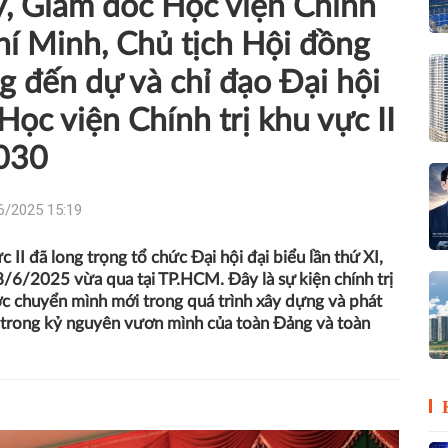
uỷ, Giám đốc Học viện Chính
hí Minh, Chủ tịch Hội đồng
g đến dự và chỉ đạo Đại hội
Học viện Chính trị khu vực II
030
6/2025 15:19
 II đã long trọng tổ chức Đại hội đại biểu lần thứ XI,
6/2025 vừa qua tại TP.HCM. Đây là sự kiện chính trị
ớc chuyển mình mới trong quá trình xây dựng và phát
II trong kỷ nguyên vươn mình của toàn Đảng và toàn