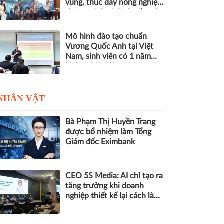
vùng, thúc đẩy nông nghiệp
thông minh và kinh tế xanh
Mô hình đào tạo chuẩn
Vương Quốc Anh tại Việt
Nam, sinh viên có 1 năm
kinh nghiệm làm việc trước
khi nhận bằng
NHÂN VẬT
Bà Phạm Thị Huyền Trang
được bổ nhiệm làm Tổng
Giám đốc Eximbank
CEO 5S Media: AI chỉ tạo ra
tăng trưởng khi doanh
nghiệp thiết kế lại cách làm
việc