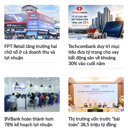
FPT Retail tăng trưởng hai
Techcombank duy trì mục
chữ số ở cả doanh thu và
tiêu đưa tỷ trọng cho vay
lợi nhuận
bất động sản về khoảng
30% vào cuối năm
BVBank hoàn thành hơn
Thị trường vốn trước “bài
78% kế hoạch lợi nhuận
toán” 38,5 triệu tỷ đồng