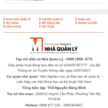
KHOA HỌC QUẢN LÝ
CHUYỆN QUẢN LÝ
NHÂN VẬT
TÀI CHÍNH
BẤT ĐỘNG SẢN
DOANH NGHIỆP
CÔNG NGHỆ
SỨC KHỎE
Tạp chí điện tử Nhà Quản Lý - ISSN 1859- 0772
Giấy phép hoạt động báo điện tử số 324/GP-BTTTT của Bộ
Thông tin và Truyền thông cấp ngày 10/07/2017
Cơ quan chủ quản:
Viện Nghiên cứu và Đào tạo về quản lý -
Liên hiệp các Hội Khoa học và Kỹ thuật Việt Nam
Tổng biên tập: ThS Nguyễn Đăng Bình
Trụ sở tòa soạn:
1506/12 Huỳnh Tấn Phát, Phường Tân Mỹ,
TP.HCM
Hotline:
0986 877 231 - 0905454667