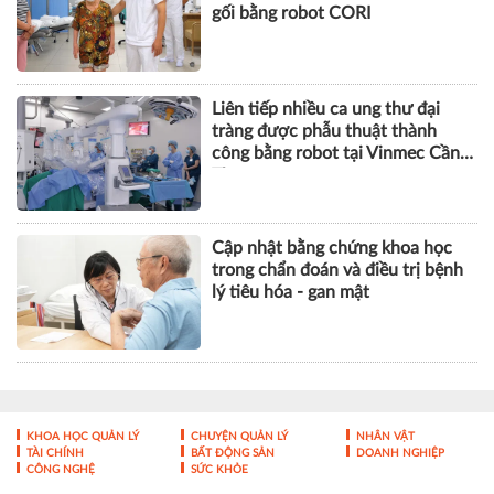
gối bằng robot CORI
Liên tiếp nhiều ca ung thư đại
tràng được phẫu thuật thành
công bằng robot tại Vinmec Cần
Thơ
Cập nhật bằng chứng khoa học
trong chẩn đoán và điều trị bệnh
lý tiêu hóa - gan mật
KHOA HỌC QUẢN LÝ
CHUYỆN QUẢN LÝ
NHÂN VẬT
TÀI CHÍNH
BẤT ĐỘNG SẢN
DOANH NGHIỆP
CÔNG NGHỆ
SỨC KHỎE