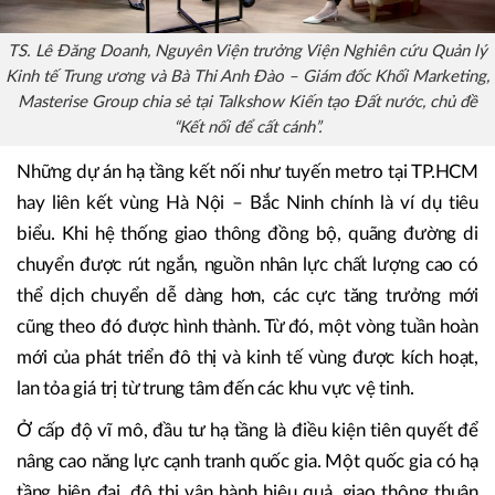
TS. Lê Đăng Doanh, Nguyên Viện trưởng Viện Nghiên cứu Quản lý
Kinh tế Trung ương và Bà Thi Anh Đào – Giám đốc Khối Marketing,
Masterise Group chia sẻ tại Talkshow Kiến tạo Đất nước, chủ đề
“Kết nối để cất cánh”.
Những dự án hạ tầng kết nối như tuyến metro tại TP.HCM
hay liên kết vùng Hà Nội – Bắc Ninh chính là ví dụ tiêu
biểu. Khi hệ thống giao thông đồng bộ, quãng đường di
chuyển được rút ngắn, nguồn nhân lực chất lượng cao có
thể dịch chuyển dễ dàng hơn, các cực tăng trưởng mới
cũng theo đó được hình thành. Từ đó, một vòng tuần hoàn
mới của phát triển đô thị và kinh tế vùng được kích hoạt,
lan tỏa giá trị từ trung tâm đến các khu vực vệ tinh.
Ở cấp độ vĩ mô, đầu tư hạ tầng là điều kiện tiên quyết để
nâng cao năng lực cạnh tranh quốc gia. Một quốc gia có hạ
tầng hiện đại, đô thị vận hành hiệu quả, giao thông thuận