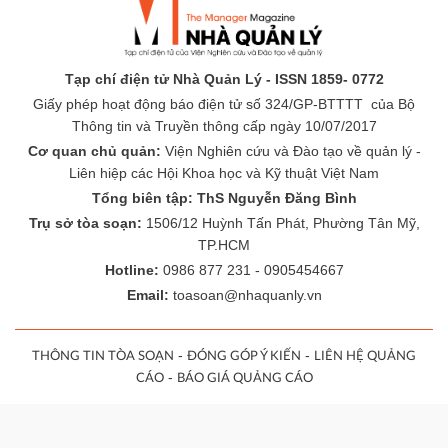
Tạp chí điện tử Nhà Quản Lý - ISSN 1859- 0772
Giấy phép hoạt động báo điện tử số 324/GP-BTTTT của Bộ
Thông tin và Truyền thông cấp ngày 10/07/2017
Cơ quan chủ quản:
Viện Nghiên cứu và Đào tạo về quản lý -
Liên hiệp các Hội Khoa học và Kỹ thuật Việt Nam
Tổng biên tập: ThS Nguyễn Đăng Bình
Trụ sở tòa soạn:
1506/12 Huỳnh Tấn Phát, Phường Tân Mỹ,
TP.HCM
Hotline:
0986 877 231 - 0905454667
Email:
toasoan@nhaquanly.vn
-
-
THÔNG TIN TÒA SOẠN
ĐÓNG GÓP Ý KIẾN
LIÊN HỆ QUẢNG
-
CÁO
BÁO GIÁ QUẢNG CÁO