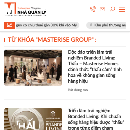
t nguy cơ chịu thuế gần 30% khi vào Mỹ
Khu phố thương mại SOHO tại
TỪ KHÓA "
MASTERISE GROUP
" :
Độc đáo triển lãm trải
nghiệm Branded Living:
Thấu – Masterise Homes
đánh thức “thấu cảm” tinh
hoa về không gian sống
hàng hiệu
Bất động sản
Triển lãm trải nghiệm
Branded Living: Khi chuẩn
sống hàng hiệu được “thấu”
trong từng điểm chạm