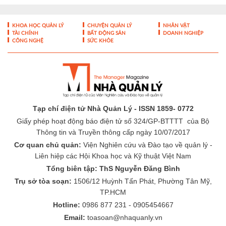
KHOA HỌC QUẢN LÝ
CHUYỆN QUẢN LÝ
NHÂN VẬT
TÀI CHÍNH
BẤT ĐỘNG SẢN
DOANH NGHIỆP
CÔNG NGHỆ
SỨC KHỎE
Tạp chí điện tử Nhà Quản Lý - ISSN 1859- 0772
Giấy phép hoạt động báo điện tử số 324/GP-BTTTT của Bộ
Thông tin và Truyền thông cấp ngày 10/07/2017
Cơ quan chủ quản:
Viện Nghiên cứu và Đào tạo về quản lý -
Liên hiệp các Hội Khoa học và Kỹ thuật Việt Nam
Tổng biên tập: ThS Nguyễn Đăng Bình
Trụ sở tòa soạn:
1506/12 Huỳnh Tấn Phát, Phường Tân Mỹ,
TP.HCM
Hotline:
0986 877 231 - 0905454667
Email:
toasoan@nhaquanly.vn