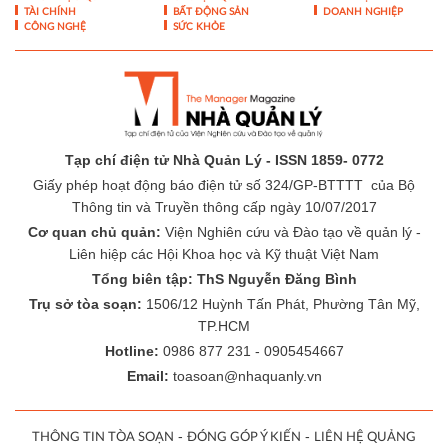
TÀI CHÍNH
BẤT ĐỘNG SẢN
DOANH NGHIỆP
CÔNG NGHỆ
SỨC KHỎE
Tạp chí điện tử Nhà Quản Lý - ISSN 1859- 0772
Giấy phép hoạt động báo điện tử số 324/GP-BTTTT của Bộ
Thông tin và Truyền thông cấp ngày 10/07/2017
Cơ quan chủ quản:
Viện Nghiên cứu và Đào tạo về quản lý -
Liên hiệp các Hội Khoa học và Kỹ thuật Việt Nam
Tổng biên tập: ThS Nguyễn Đăng Bình
Trụ sở tòa soạn:
1506/12 Huỳnh Tấn Phát, Phường Tân Mỹ,
TP.HCM
Hotline:
0986 877 231 - 0905454667
Email:
toasoan@nhaquanly.vn
-
-
THÔNG TIN TÒA SOẠN
ĐÓNG GÓP Ý KIẾN
LIÊN HỆ QUẢNG