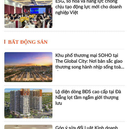
ESG, số hóa và năng lực chống
chịu tạo động lực mới cho doanh
nghiệp Việt
BẤT ĐỘNG SẢN
Khu phố thương mại SOHO tại
The Global City: Nơi bản sắc giao
thương song hành nhịp sống toàn
cầu
Lộ diện dòng BĐS cao cấp tại Đà
Nẵng lọt tầm ngắm giới thượng
lưu
Góp ý sửa đổi Luật Kinh doanh