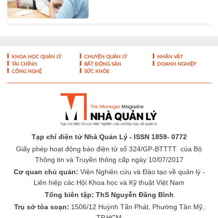
Thơ
Cập nhật bằng chứng khoa học
trong chẩn đoán và điều trị bệnh
lý tiêu hóa - gan mật
KHOA HỌC QUẢN LÝ
CHUYỆN QUẢN LÝ
NHÂN VẬT
TÀI CHÍNH
BẤT ĐỘNG SẢN
DOANH NGHIỆP
CÔNG NGHỆ
SỨC KHỎE
Tạp chí điện tử Nhà Quản Lý - ISSN 1859- 0772
Giấy phép hoạt động báo điện tử số 324/GP-BTTTT của Bộ