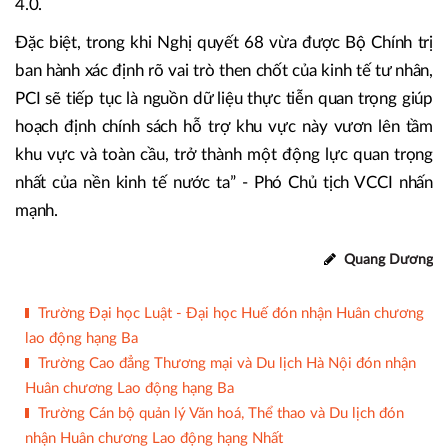
và sự nỗ lực không ngừng của các doanh nhân, chúng ta kỳ
vọng cộng đồng doanh nghiệp sẽ có những bước tiến đột
phá, có thêm nhiều doanh nghiệp quy mô lớn, có năng lực
dẫn dắt các chuỗi cung ứng; đặc biệt là tận dụng được cơ
hội từ hội nhập kinh tế quốc tế và Cách mạng công nghiệp
4.0.
Đặc biệt, trong khi Nghị quyết 68 vừa được Bộ Chính trị
ban hành xác định rõ vai trò then chốt của kinh tế tư nhân,
PCI sẽ tiếp tục là nguồn dữ liệu thực tiễn quan trọng giúp
hoạch định chính sách hỗ trợ khu vực này vươn lên tầm
khu vực và toàn cầu, trở thành một động lực quan trọng
nhất của nền kinh tế nước ta” - Phó Chủ tịch VCCI nhấn
mạnh.
Quang Dương