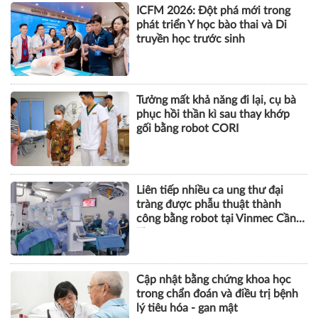
đầu vượt mốc 115.000 xe sau nửa
năm
SỨC KHỎE
ICFM 2026: Đột phá mới trong
phát triển Y học bào thai và Di
truyền học trước sinh
Tưởng mất khả năng đi lại, cụ bà
phục hồi thần kì sau thay khớp
gối bằng robot CORI
Liên tiếp nhiều ca ung thư đại
tràng được phẫu thuật thành
công bằng robot tại Vinmec Cần