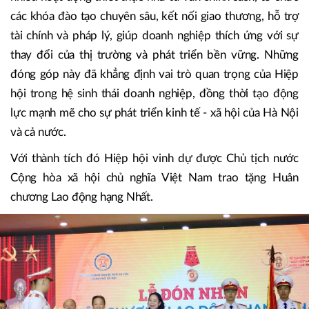
nghiệp đổi mới sáng tạo, nâng cao năng lực cạnh tranh,
giúp doanh nghiệp từng bước vươn ra thị trường khu vực
và quốc tế.
Trong suốt quá trình phát triển, Hiệp hội đã triển khai
nhiều hoạt động thiết thực như tư vấn chính sách, tổ chức
các khóa đào tạo chuyên sâu, kết nối giao thương, hỗ trợ
tài chính và pháp lý, giúp doanh nghiệp thích ứng với sự
thay đổi của thị trường và phát triển bền vững. Những
đóng góp này đã khẳng định vai trò quan trọng của Hiệp
hội trong hệ sinh thái doanh nghiệp, đồng thời tạo động
lực mạnh mẽ cho sự phát triển kinh tế - xã hội của Hà Nội
và cả nước.
Với thành tích đó Hiệp hội vinh dự được Chủ tịch nước
Cộng hòa xã hội chủ nghĩa Việt Nam trao tặng Huân
chương Lao động hạng Nhất.