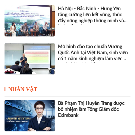
Khởi động dự án SMS-MP, góp
phần bảo vệ tầng ozone và giảm
phát thải khí nhà kính
Hà Nội - Bắc Ninh - Hưng Yên
tăng cường liên kết vùng, thúc
đẩy nông nghiệp thông minh và
kinh tế xanh
Mô hình đào tạo chuẩn Vương
Quốc Anh tại Việt Nam, sinh viên
có 1 năm kinh nghiệm làm việc
trước khi nhận bằng
NHÂN VẬT