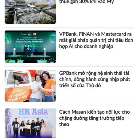
DOANH NGHIỆP
Tôm Việt đối mặt nguy cơ chịu
thuế gần 30% khi vào Mỹ
VPBank, FINAN và Mastercard ra
mắt giải pháp quản trị chi tiêu tích
hợp AI cho doanh nghiệp
GPBank mở rộng hệ sinh thái tài
chính, đồng hành cùng nhịp phát
triển số của Thủ đô