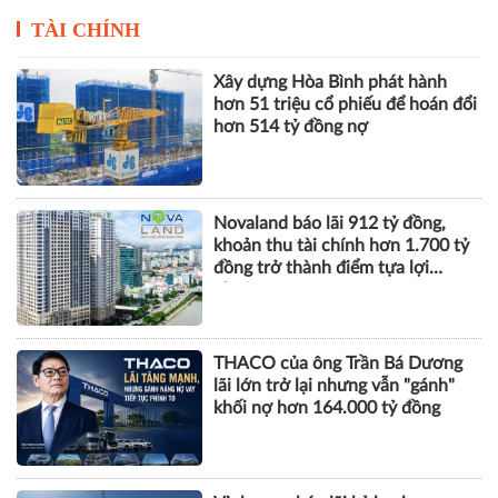
Vạn Xuân Group lần thứ hai
FE CREDIT "chào sân" bùng
được vinh danh tại Dot
nổ với Trạm Tiếp Sức Tài
Property Vietnam Awards
Chính tại VPBank Ho Chi
2026
Minh City Music Half
Marathon 2026
TÀI CHÍNH
Xây dựng Hòa Bình phát hành
hơn 51 triệu cổ phiếu để hoán đổi
hơn 514 tỷ đồng nợ
Novaland báo lãi 912 tỷ đồng,
khoản thu tài chính hơn 1.700 tỷ
đồng trở thành điểm tựa lợi
nhuận