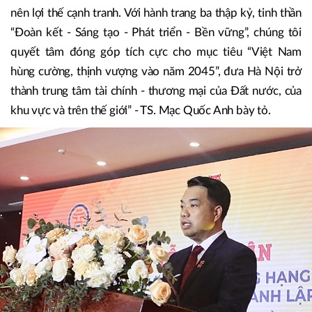
chuyển đổi xanh, liên kết khu vực và toàn cầu mở ra cơ hội
song hành với thách thức. Chặng đường phía trước yêu
cầu doanh nghiệp nhỏ và vừa, doanh nghiệp tư nhân nâng
cao năng lực quản trị, đổi mới công nghệ, chuẩn hoá ESG,
gìn giữ bản sắc văn hoá Việt, nguồn lực tinh thần vô giá làm
nên lợi thế cạnh tranh. Với hành trang ba thập kỷ, tinh thần
“Đoàn kết - Sáng tạo - Phát triển - Bền vững”, chúng tôi
quyết tâm đóng góp tích cực cho mục tiêu “Việt Nam
hùng cường, thịnh vượng vào năm 2045”, đưa Hà Nội trở
thành trung tâm tài chính - thương mại của Đất nước, của
khu vực và trên thế giới” - TS. Mạc Quốc Anh bày tỏ.