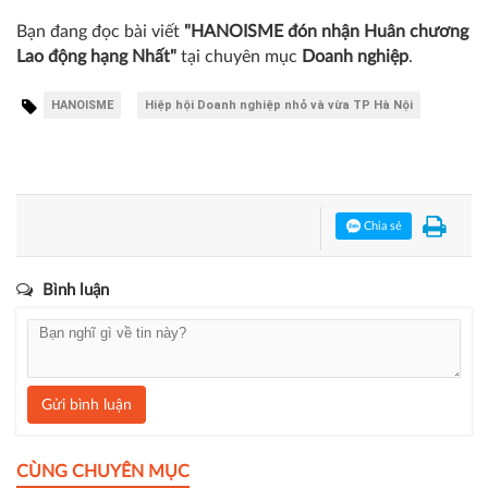
Trường Đại học Luật - Đại học Huế đón nhận Huân chương
lao động hạng Ba
Trường Cao đẳng Thương mại và Du lịch Hà Nội đón nhận
Huân chương Lao động hạng Ba
Trường Cán bộ quản lý Văn hoá, Thể thao và Du lịch đón
nhận Huân chương Lao động hạng Nhất
Bạn đang đọc bài viết
"HANOISME đón nhận Huân chương
Lao động hạng Nhất"
tại chuyên mục
Doanh nghiệp
.
HANOISME
Hiệp hội Doanh nghiệp nhỏ và vừa TP Hà Nội
Chia sẻ
Bình luận