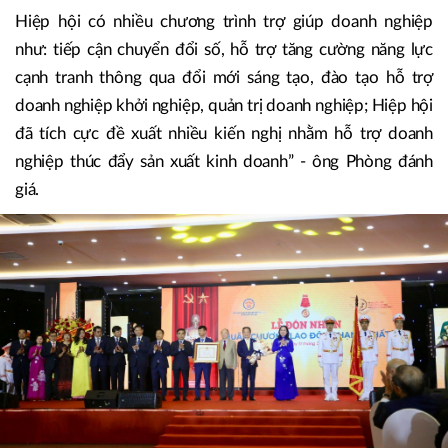
trợ phát triển cho các Doanh nghiệp Thủ đô. Từ khi thành
lập đến nay Hiệp hội Doanh nghiệp nhỏ và vừa TP Hà Nội
đã trở thành một người bạn thân thiết, thấu hiểu doanh
nghiệp muốn gì, cần gì, vướng gì thông qua đó tìm những
giải pháp để hỗ trợ cho doanh nghiệp.
Hiệp hội có nhiều chương trình trợ giúp doanh nghiệp
như: tiếp cận chuyển đổi số, hỗ trợ tăng cường năng lực
cạnh tranh thông qua đổi mới sáng tạo, đào tạo hỗ trợ
doanh nghiệp khởi nghiệp, quản trị doanh nghiệp; Hiệp hội
đã tích cực đề xuất nhiều kiến nghị nhằm hỗ trợ doanh
nghiệp thúc đẩy sản xuất kinh doanh” - ông Phòng đánh
giá.