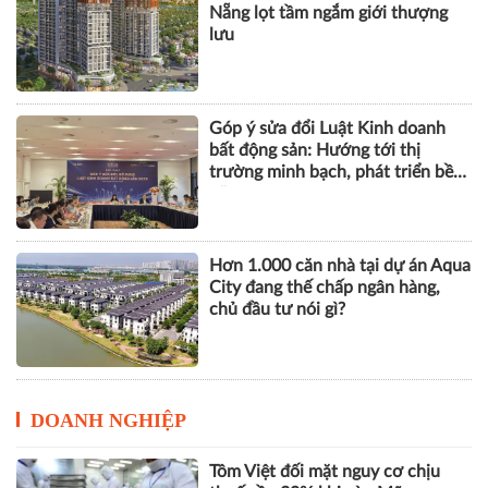
Khu phố thương mại SOHO tại
The Global City: Nơi bản sắc giao
thương song hành nhịp sống toàn
cầu
Lộ diện dòng BĐS cao cấp tại Đà
Nẵng lọt tầm ngắm giới thượng
lưu
Góp ý sửa đổi Luật Kinh doanh
bất động sản: Hướng tới thị
trường minh bạch, phát triển bền
vững
Hơn 1.000 căn nhà tại dự án Aqua
City đang thế chấp ngân hàng,
chủ đầu tư nói gì?