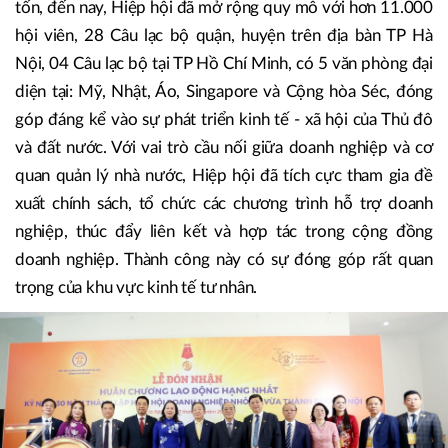
thành tổ chức uy tín, đồng hành và hỗ trợ doanh nghiệp
trong quá trình phát triển bền vững, hội nhập kinh tế và
nâng cao năng lực cạnh tranh.
Từ những ngày đầu thành lập với số lượng hội viên khiêm
tốn, đến nay, Hiệp hội đã mở rộng quy mô với hơn 11.000
hội viên, 28 Câu lạc bộ quận, huyện trên địa bàn TP Hà
Nội, 04 Câu lạc bộ tại TP Hồ Chí Minh, có 5 văn phòng đại
diện tại: Mỹ, Nhật, Áo, Singapore và Cộng hòa Séc, đóng
góp đáng kể vào sự phát triển kinh tế - xã hội của Thủ đô
và đất nước. Với vai trò cầu nối giữa doanh nghiệp và cơ
quan quản lý nhà nước, Hiệp hội đã tích cực tham gia đề
xuất chính sách, tổ chức các chương trình hỗ trợ doanh
nghiệp, thúc đẩy liên kết và hợp tác trong cộng đồng
doanh nghiệp. Thành công này có sự đóng góp rất quan
trọng của khu vực kinh tế tư nhân.