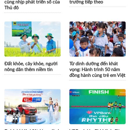
GPBank mở rộng hệ sinh
Cách Masan kiến tạo nội
thái tài chính, đồng hành
lực cho chặng đường tăng
cùng nhịp phát triển số của
trưởng tiếp theo
Thủ đô
Đất khỏe, cây khỏe, người
Từ dinh dưỡng đến khát
nông dân thêm niềm tin
vọng: Hành trình 50 năm
đồng hành cùng trẻ em Việt