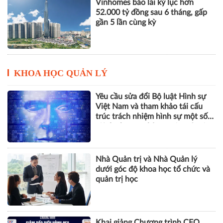
THACO của ông Trần Bá Dương
lãi lớn trở lại nhưng vẫn "gánh"
khối nợ hơn 164.000 tỷ đồng
Vinhomes báo lãi kỷ lục hơn
52.000 tỷ đồng sau 6 tháng, gấp
gần 5 lần cùng kỳ
KHOA HỌC QUẢN LÝ
Yêu cầu sửa đổi Bộ luật Hình sự
Việt Nam và tham khảo tái cấu
trúc trách nhiệm hình sự một số
tội danh trong kỷ nguyên trí tuệ
nhân tạo