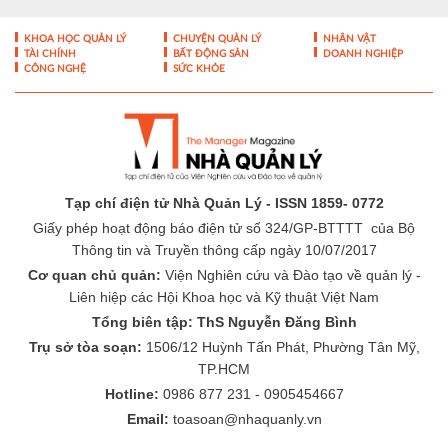
KHOA HỌC QUẢN LÝ
CHUYỆN QUẢN LÝ
NHÂN VẬT
TÀI CHÍNH
BẤT ĐỘNG SẢN
DOANH NGHIỆP
CÔNG NGHỆ
SỨC KHỎE
Tạp chí điện tử Nhà Quản Lý - ISSN 1859- 0772
Giấy phép hoạt động báo điện tử số 324/GP-BTTTT của Bộ
Thông tin và Truyền thông cấp ngày 10/07/2017
Cơ quan chủ quản:
Viện Nghiên cứu và Đào tạo về quản lý -
Liên hiệp các Hội Khoa học và Kỹ thuật Việt Nam
Tổng biên tập: ThS Nguyễn Đăng Bình
Trụ sở tòa soạn:
1506/12 Huỳnh Tấn Phát, Phường Tân Mỹ,
TP.HCM
Hotline:
0986 877 231 - 0905454667
Email:
toasoan@nhaquanly.vn