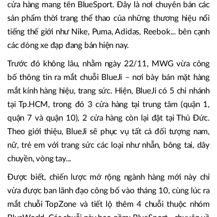
cửa hàng mang tên BlueSport. Đây là nơi chuyên bán các
sản phẩm thời trang thể thao của những thương hiệu nổi
tiếng thế giới như Nike, Puma, Adidas, Reebok... bên cạnh
các dòng xe đạp đang bán hiện nay.
Trước đó không lâu, nhằm ngày 22/11, MWG vừa công
bố thông tin ra mắt chuỗi BlueJi – nơi bày bán mặt hàng
mắt kính hàng hiệu, trang sức. Hiện, BlueJi có 5 chi nhánh
tại Tp.HCM, trong đó 3 cửa hàng tại trung tâm (quận 1,
quận 7 và quận 10), 2 cửa hàng còn lại đặt tại Thủ Đức.
Theo giới thiệu, BlueJi sẽ phục vụ tất cả đối tượng nam,
nữ, trẻ em với trang sức các loại như nhẫn, bông tai, dây
chuyền, vòng tay...
Được biết, chiến lược mở rộng ngành hàng mới này chỉ
vừa được ban lãnh đạo công bố vào tháng 10, cùng lúc ra
mắt chuỗi TopZone và tiết lộ thêm 4 chuỗi thuộc nhóm