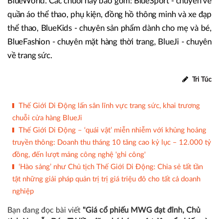
BlueWorld. Các chuỗi này bao gồm: BlueSport - chuyên về
quần áo thể thao, phụ kiện, đồng hồ thông minh và xe đạp
thể thao, BlueKids - chuyên sản phẩm dành cho mẹ và bé,
BlueFashion - chuyên mặt hàng thời trang, BlueJi - chuyên
về trang sức.
Tri Túc
Thế Giới Di Động lấn sân lĩnh vực trang sức, khai trương
chuỗi cửa hàng BlueJi
Thế Giới Di Động – ‘quái vật’ miễn nhiễm với khủng hoảng
truyền thông: Doanh thu tháng 10 tăng cao kỷ lục – 12.000 tỷ
đồng, đến lượt mảng công nghệ 'ghi công'
‘Hào sảng’ như Chủ tịch Thế Giới Di Động: Chia sẻ tất tần
tật những giải pháp quản trị trị giá triệu đô cho tất cả doanh
nghiệp
Bạn đang đọc bài viết
"Giá cổ phiếu MWG đạt đỉnh, Chủ