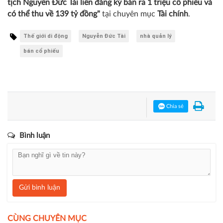
tịch Nguyễn Đức Tài liền đăng ký bán ra 1 triệu cổ phiếu và
có thể thu về 139 tỷ đồng"
tại chuyên mục
Tài chính
.
Thế giới di động
Nguyễn Đức Tài
nhà quản lý
bán cổ phiếu
Chia sẻ
Bình luận
Gửi bình luận
CÙNG CHUYÊN MỤC