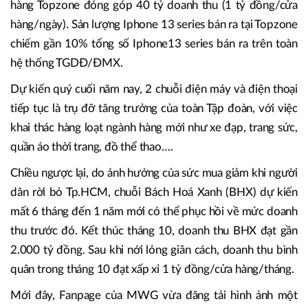
hàng Topzone đóng góp 40 tỷ doanh thu (1 tỷ đồng/cửa
hàng/ngày). Sản lượng Iphone 13 series bán ra tại Topzone
chiếm gần 10% tổng số Iphone13 series bán ra trên toàn
hệ thống TGDĐ/ĐMX.
Dự kiến quý cuối năm nay, 2 chuỗi điện máy và điện thoại
tiếp tục là trụ đỡ tăng trưởng của toàn Tập đoàn, với việc
khai thác hàng loạt ngành hàng mới như xe đạp, trang sức,
quần áo thời trang, đồ thể thao….
Chiều ngược lại, do ảnh hưởng của sức mua giảm khi người
dân rời bỏ Tp.HCM, chuỗi Bách Hoá Xanh (BHX) dự kiến
mất 6 tháng đến 1 năm mới có thể phục hồi về mức doanh
thu trước đó. Kết thúc tháng 10, doanh thu BHX đạt gần
2.000 tỷ đồng. Sau khi nới lỏng giãn cách, doanh thu bình
quân trong tháng 10 đạt xấp xỉ 1 tỷ đồng/cửa hàng/tháng.
Mới đây, Fanpage của MWG vừa đăng tải hình ảnh một