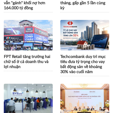
vẫn "gánh" khối nợ hơn
tháng, gấp gần 5 lần cùng
164.000 tỷ đồng
kỳ
FPT Retail tăng trưởng hai
Techcombank duy trì mục
chữ số ở cả doanh thu và
tiêu đưa tỷ trọng cho vay
lợi nhuận
bất động sản về khoảng
30% vào cuối năm